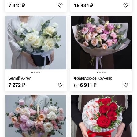
7 942
₽
15 434
₽
Белый Ангел
Французское Кружево
7 272
₽
от
6 911
₽