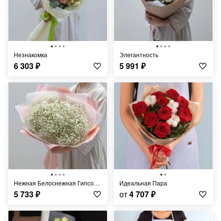
Незнакомка
Элегантность
6 303
₽
5 991
₽
Нежная Белоснежная Гипсофила
Идеальная Пара
5 733
₽
от
4 707
₽