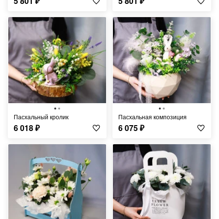
5 801
₽
5 801
₽
Пасхальный кролик
Пасхальная композиция
6 018
₽
6 075
₽