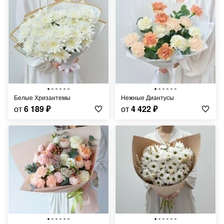
Белые Хризантемы
Нежные Диантусы
от
6 189
₽
от
4 422
₽