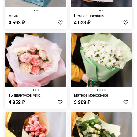
Мечта
Нежное послание
4 593
₽
4 023
₽
15 диантусов микс
Мятное мороженое
4 952
₽
3 909
₽