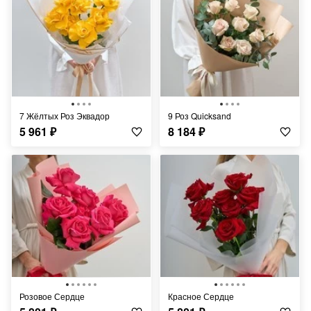
7 Жёлтых Роз Эквадор
9 Роз Quicksand
5 961
₽
8 184
₽
Розовое Сердце
Красное Сердце