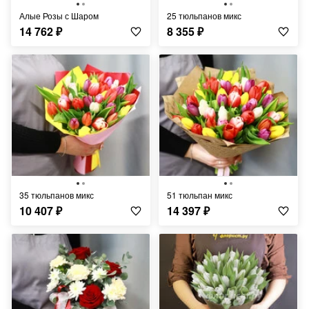
Алые Розы с Шаром
25 тюльпанов микс
14 762
₽
8 355
₽
35 тюльпанов микс
51 тюльпан микс
10 407
₽
14 397
₽