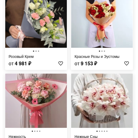
Розовый Крем
Красные Розы и Эустомы
от
4 981
₽
от
9 153
₽
Нежность
Нежные Сны