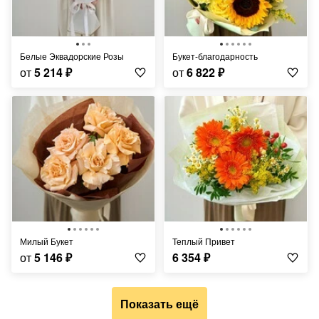
Белые Эквадорские Розы
Букет-благодарность
от
5 214
₽
от
6 822
₽
Милый Букет
Теплый Привет
от
5 146
₽
6 354
₽
Показать ещё