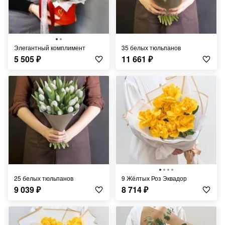
Элегантный комплимент
35 белых тюльпанов
5 505
₽
11 661
₽
25 белых тюльпанов
9 Жёлтых Роз Эквадор
9 039
₽
8 714
₽