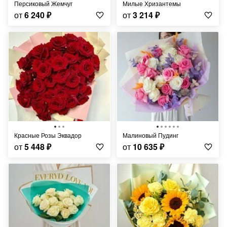
Персиковый Жемчуг
Милые Хризантемы
от
6 240
₽
от
3 214
₽
Красные Розы Эквадор
Малиновый Пудинг
от
5 448
₽
от
10 635
₽