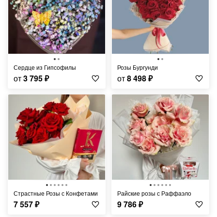
Сердце из Гипсофилы
Розы Бургунди
от
3 795
₽
от
8 498
₽
Страстные Розы с Конфетами
Райские розы с Раффаэло
7 557
₽
9 786
₽