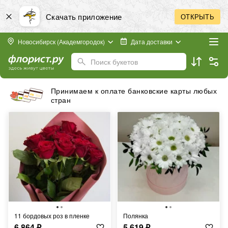
Скачать приложение
ОТКРЫТЬ
Новосибирск (Академгородок)
Дата доставки
Поиск букетов
Принимаем к оплате банковские карты любых
стран
11 бордовых роз в пленке
Полянка
6 864
₽
5 619
₽