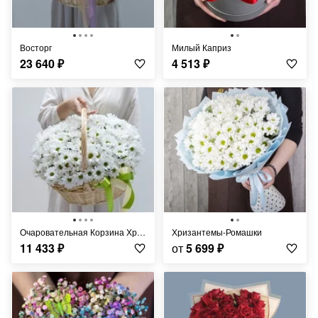
Восторг
Милый Каприз
23 640
₽
4 513
₽
Очаровательная Корзина Хризантем
Хризантемы-Ромашки
11 433
₽
от
5 699
₽