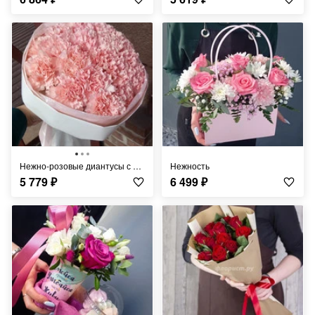
Нежно-розовые диантусы с тишью в плёнке
Нежность
5 779
₽
6 499
₽