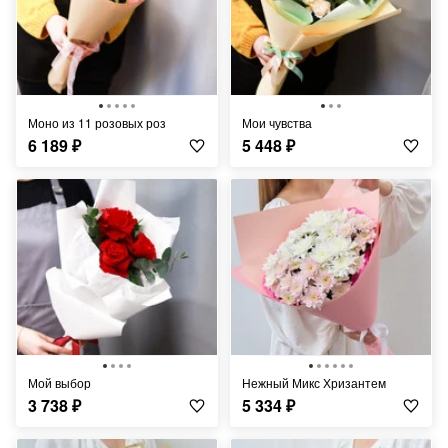
Моно из 11 розовых роз
Мои чувства
6 189
₽
5 448
₽
Мой выбор
Нежный Микс Хризантем
3 738
₽
5 334
₽