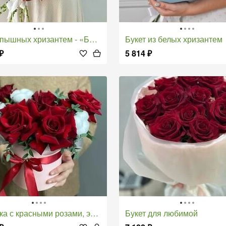
ышных хризантем - «Белый лебедь» Арт. 018
Букет из белых хризантем
₽
5 814
₽
с красными розами, эвкалиптом и хлопком
Букет для любимой