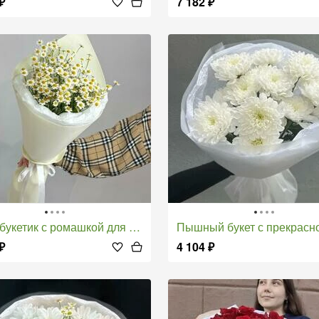
₽
7 182
₽
-букетик с ромашкой для нее
Пышный букет с прекрасной кутсовой хриза
₽
4 104
₽