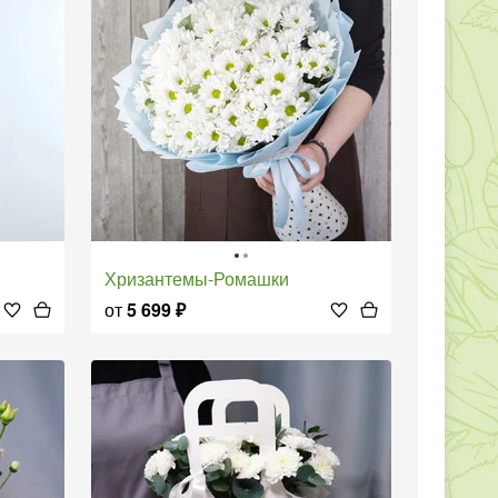
Хризантемы-Ромашки
от
5 699
₽