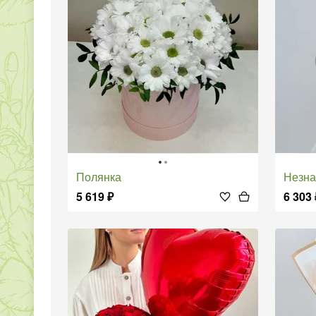
Полянка
Незн
5 619
₽
6 303