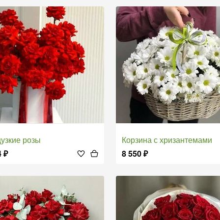
цузкие розы
Корзина с хризантемами
4
₽
8 550
₽