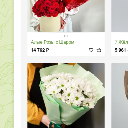
Алые Розы с Шаром
7 Жё
14 762
₽
5 961