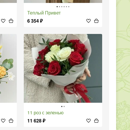
Теплый Привет
6 354
₽
11 роз с зеленью
11 628
₽