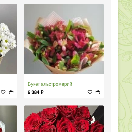
Букет альстромерий
6 384
₽