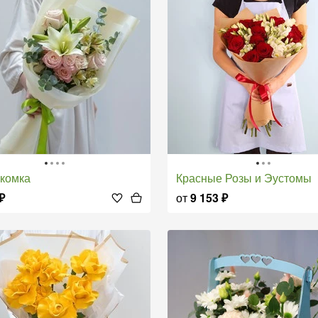
акомка
Красные Розы и Эустомы
₽
от
9 153
₽