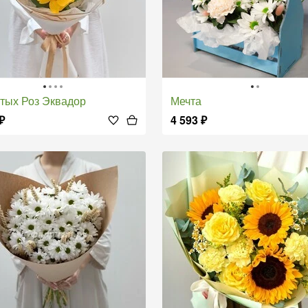
лтых Роз Эквадор
Мечта
₽
4 593
₽