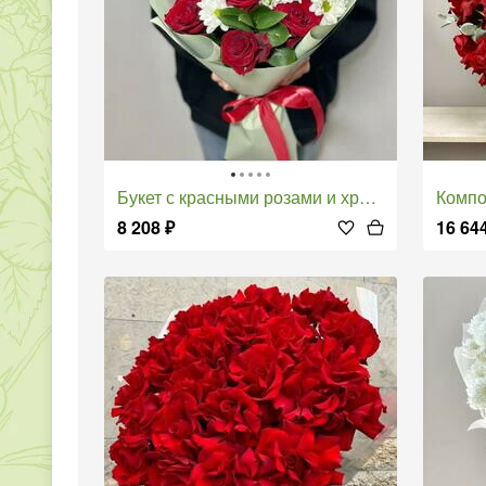
Букет с красными розами и хризантемой
Композиц
8 208
₽
16 64