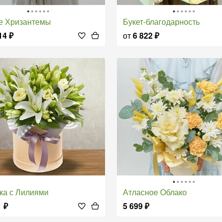
ые Хризантемы
Букет-благодарность
14
₽
от
6 822
₽
бка с Лилиями
Атласное Облако
1
₽
5 699
₽