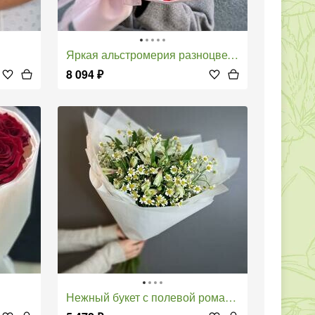
Яркая альстромерия разноцветная, букет размера М в розовом фоамиране
8 094
₽
Нежный букет с полевой ромашкой и белой альстромерией