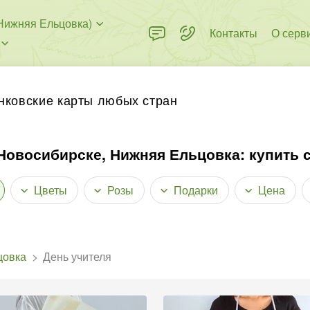
Нижняя Ельцовка)
Контакты
О серв
нковские карты любых стран
 Новосибирске, Нижняя Ельцовка: купить 
Цветы
Розы
Подарки
Цена
цовка
День учителя