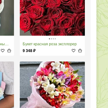
зами
Букет красная роза эксплорер
9 348
₽