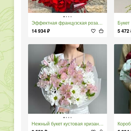
Эффектная французская роза (арт.157)
Букет п
14 934
₽
5 472
Нежный букет кустовая хризантема ромашка и альстромерия
Коробка 