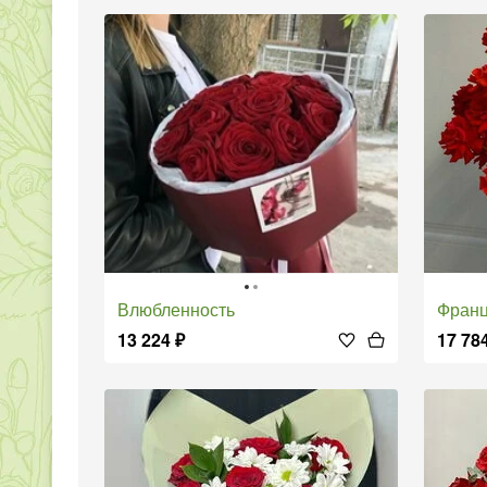
Влюбленность
Фран
13 224
₽
17 78