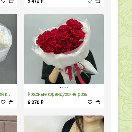
5 472
₽
нтемой
Красные французские розы
6 270
₽