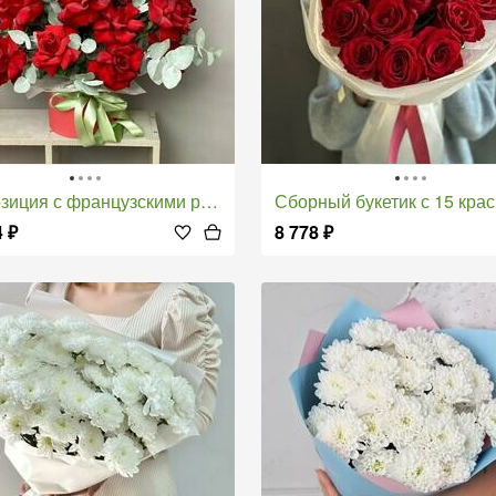
ия с французскими розами бордо с эвкалиптом
Сборный букетик с 15 красными ро
4
₽
8 778
₽