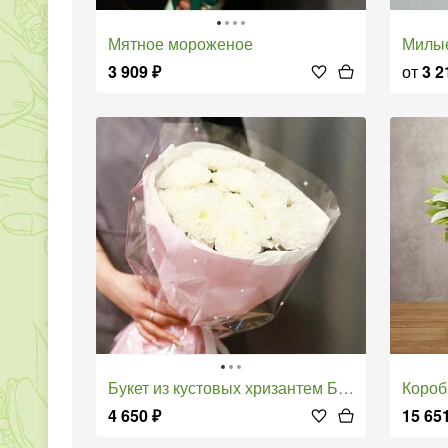
Мятное мороженое
Мил
3 909
₽
от
3 2
Букет из кустовых хризантем Бусинка
Коро
4 650
₽
15 65