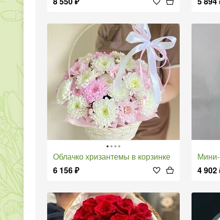
8 550
₽
5 894
Облачко хризантемы в корзинке
Мини
6 156
₽
4 902