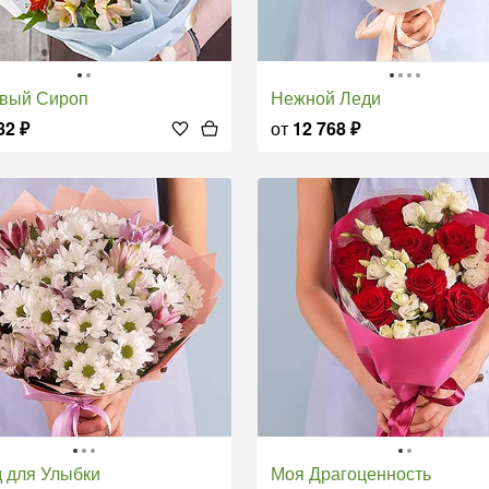
овый Сироп
Нежной Леди
82
₽
от
12 768
₽
д для Улыбки
Моя Драгоценность