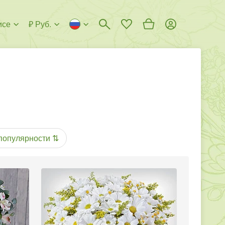
исе
₽ Руб.
популярности
⇅