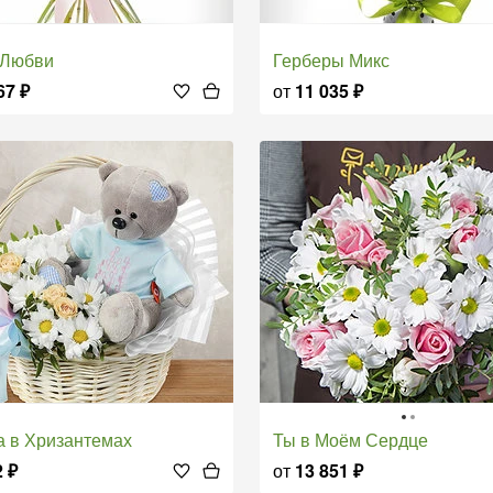
о Любви
Герберы Микс
67
₽
от
11 035
₽
а в Хризантемах
Ты в Моём Сердце
2
₽
от
13 851
₽