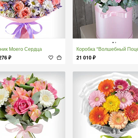
дник Моего Сердца
Коробка "Волшебный Поц
276
₽
21 010
₽