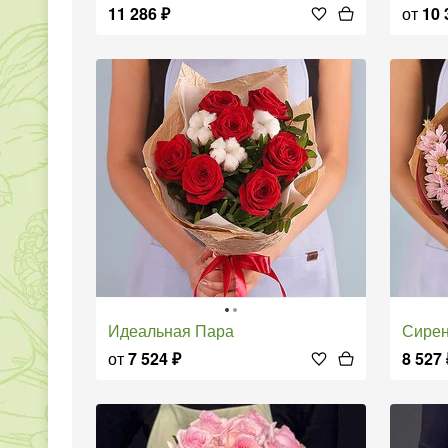
11 286
₽
от
10 
Идеальная Пара
Сир
от
7 524
₽
8 527