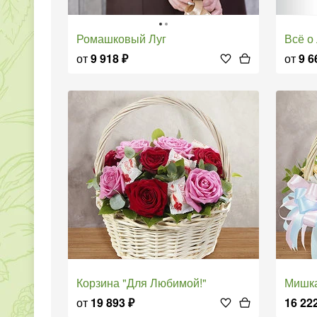
Ромашковый Луг
Всё 
от
9 918
₽
от
9 6
Корзина "Для Любимой!"
Мишк
от
19 893
₽
16 22