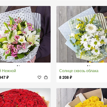
й Нежной
Солнце сквозь облака
947
₽
8 208
₽