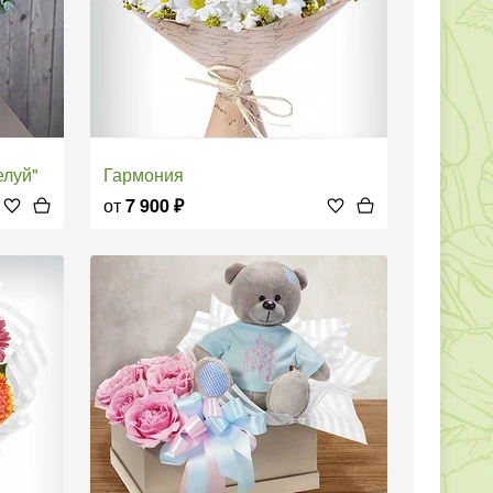
елуй"
Гармония
от
7 900
₽