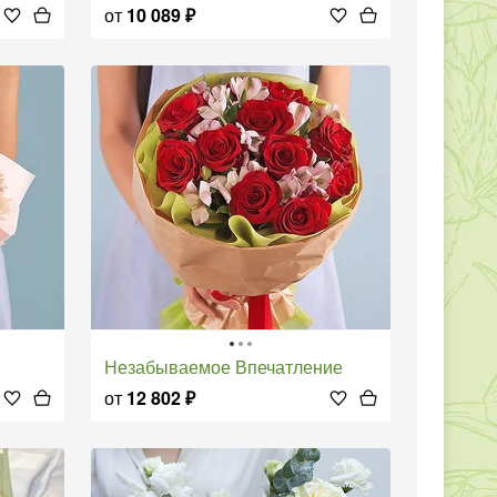
от
10 089
₽
Незабываемое Впечатление
от
12 802
₽