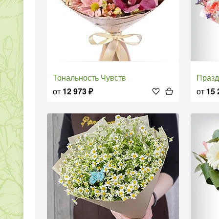
Тональность Чувств
Праз
от
12 973
₽
от
15 