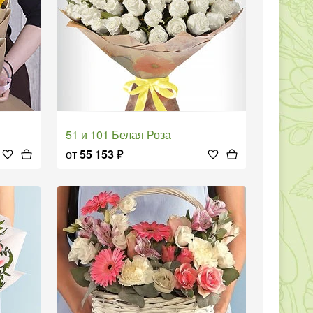
51 и 101 Белая Роза
от
55 153
₽