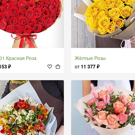
 101 Красная Роза
Жёлтые Розы
153
₽
от
11 377
₽