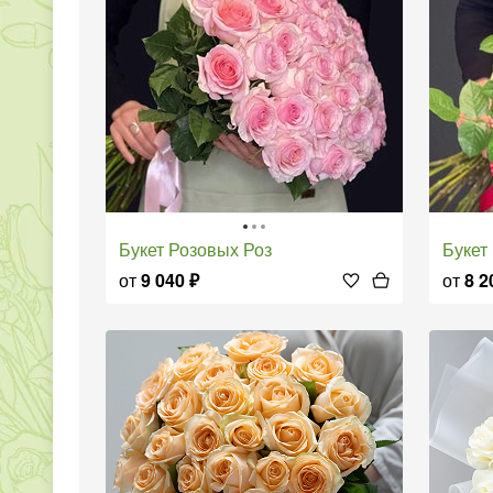
Букет Розовых Роз
Буке
от
9 040
₽
от
8 2