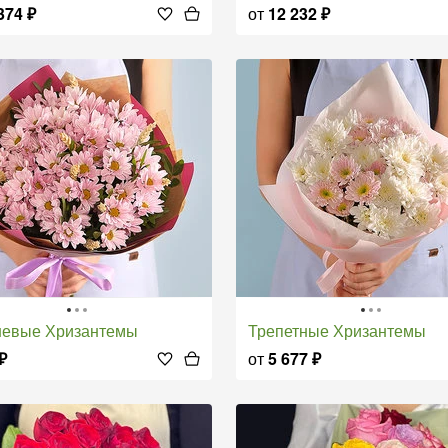
374
₽
от
12 232
₽
еневые Хризантемы
Трепетные Хризантемы
₽
от
5 677
₽