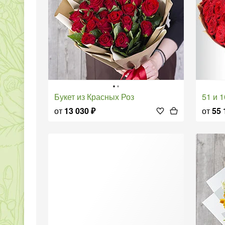
Букет из Красных Роз
51 и
от
13 030
₽
от
55 