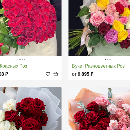
т Красных Роз
Букет Разноцветных Роз
08
₽
от
9 895
₽