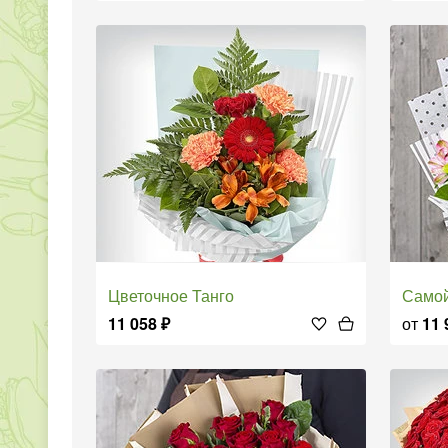
Цветочное Танго
Само
11 058
₽
от
11 