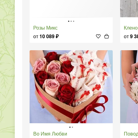
Розы Микс
Клен
от
10 089
₽
от
9 3
Во Имя Любви
Пово