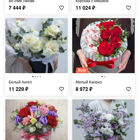
Во Имя Любви
Коробка с Мишкой
7 444
₽
11 024
₽
Хит
Белый Ангел
Милый Каприз
11 229
₽
8 972
₽