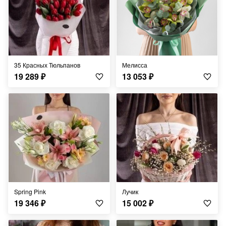
35 Красных Тюльпанов
Мелисса
19 289
₽
13 053
₽
Spring Pink
Лучик
19 346
₽
15 002
₽