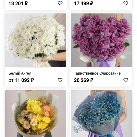
13 201
₽
17 499
₽
Белый Ангел
Таинственное Очарование
от
11 092
₽
20 269
₽