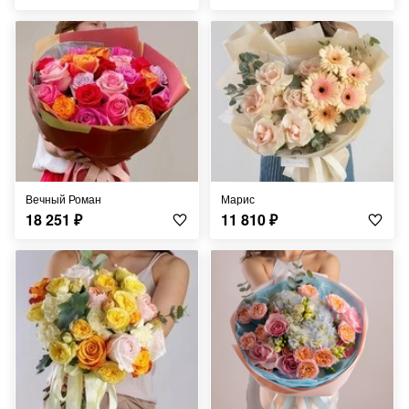
Вечный Роман
Марис
18 251
₽
11 810
₽