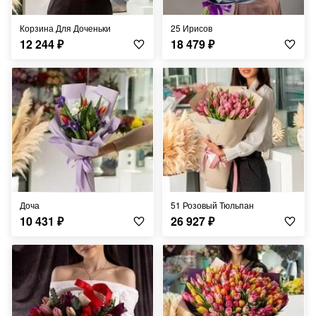
Корзина Для Доченьки
25 Ирисов
12 244
₽
18 479
₽
Доча
51 Розовый Тюльпан
10 431
₽
26 927
₽