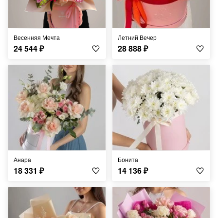
Весенняя Мечта
Летний Вечер
24 544
₽
28 888
₽
Анара
Бонита
18 331
₽
14 136
₽