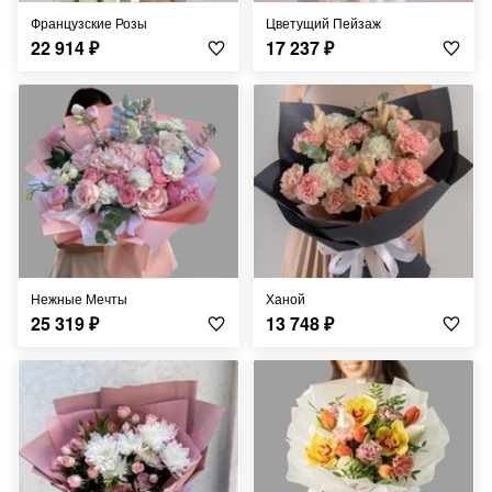
Французские Розы
Цветущий Пейзаж
22 914
₽
17 237
₽
Нежные Мечты
Ханой
25 319
₽
13 748
₽