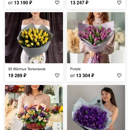
от
13 190
₽
13 247
₽
35 Жёлтых Тюльпанов
Purple
19 289
₽
от
13 304
₽