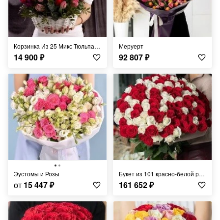
Корзинка Из 25 Микс Тюльпанов
Меруерт
14 900
₽
92 807
₽
Эустомы и Розы
Букет из 101 красно-белой розы
от
15 447
₽
161 652
₽