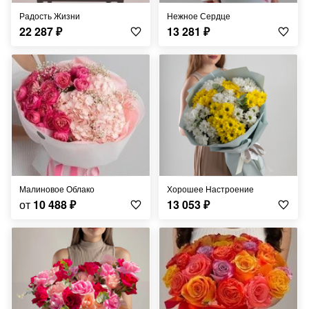
Радость Жизни
Нежное Сердце
22 287
₽
13 281
₽
Малиновое Облако
Хорошее Настроение
от
10 488
₽
13 053
₽