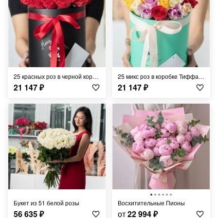
25 красных роз в черной коробке
25 микс роз в коробке Тиффани
21 147
₽
21 147
₽
Букет из 51 белой розы
Восхитительные Пионы
56 635
₽
от
22 994
₽