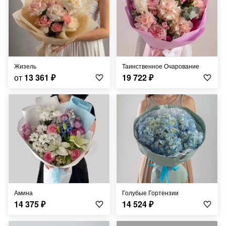
Жизель
Таинственное Очарование
от
13 361
₽
19 722
₽
Амина
Голубые Гортензии
14 375
₽
14 524
₽