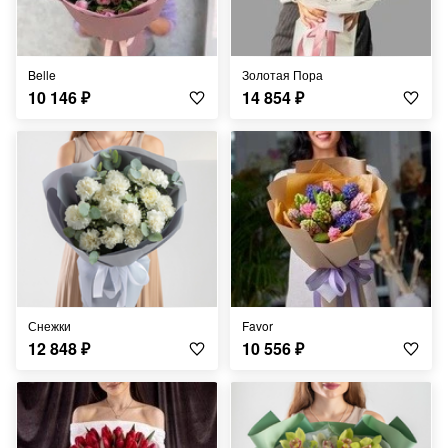
Belle
Золотая Пора
10 146
₽
14 854
₽
Снежки
Favor
12 848
₽
10 556
₽