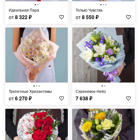
Идеальная Пара
Только Чувства
от
8 322
₽
от
8 550
₽
Трепетные Хризантемы
Сиреневое Небо
от
6 270
₽
7 638
₽