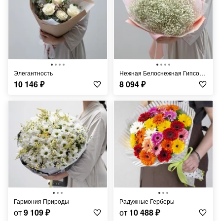
Элегантность
Нежная Белоснежная Гипсофила
10 146
₽
8 094
₽
Гармония Природы
Радужные Герберы
от
9 109
₽
от
10 488
₽