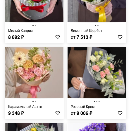
Милый Каприз
Лимонный Щербет
8 892
₽
от
7 513
₽
Карамельный Латте
Розовый Крем
9 348
₽
от
9 006
₽