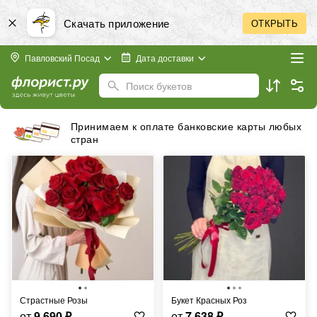
Скачать приложение
ОТКРЫТЬ
Павловский Посад
Дата доставки
Поиск букетов
Принимаем к оплате банковские карты любых
стран
Страстные Розы
Букет Красных Роз
от
9 690
₽
от
7 638
₽