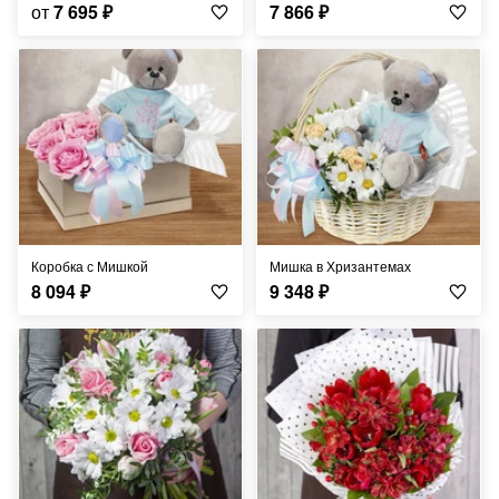
от
7 695
₽
7 866
₽
Коробка с Мишкой
Мишка в Хризантемах
8 094
₽
9 348
₽