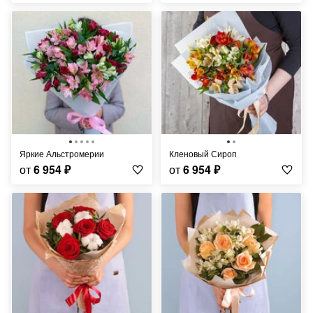
Яркие Альстромерии
Кленовый Сироп
от
6 954
₽
от
6 954
₽