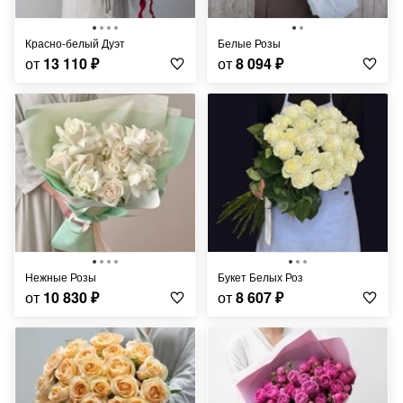
Красно-белый Дуэт
Белые Розы
от
13 110
₽
от
8 094
₽
Нежные Розы
Букет Белых Роз
от
10 830
₽
от
8 607
₽