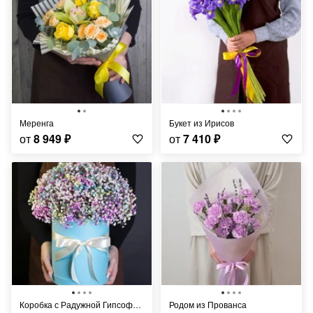
Меренга
Букет из Ирисов
от
8 949
₽
от
7 410
₽
Коробка с Радужной Гипсофилой
Родом из Прованса