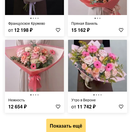
Французское Кружево
Пряная Ваниль
от
12 198
₽
15 162
₽
Нежность
Утро в Вероне
12 654
₽
от
11 742
₽
Показать ещё