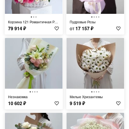
Корзина 121 Романтичная Роза
Пудровые Розы
79 914
₽
от
17 157
₽
Незнакомка
Милые Хризантемы
10 602
₽
9 519
₽