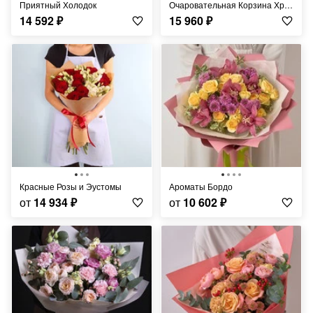
Приятный Холодок
Очаровательная Корзина Хризантем
14 592
₽
15 960
₽
Красные Розы и Эустомы
Ароматы Бордо
от
14 934
₽
от
10 602
₽