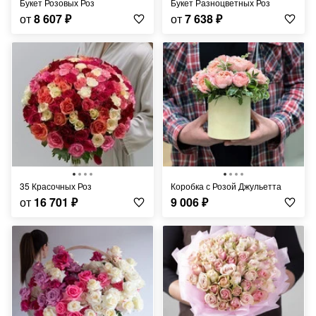
Букет Розовых Роз
Букет Разноцветных Роз
от
8 607
₽
от
7 638
₽
35 Красочных Роз
Коробка с Розой Джульетта
от
16 701
₽
9 006
₽