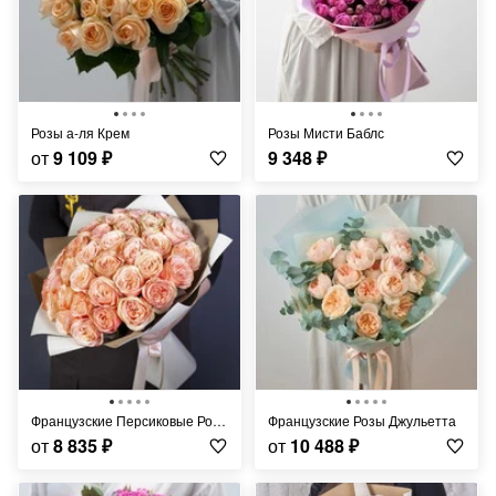
Розы а-ля Крем
Розы Мисти Баблс
от
9 109
₽
9 348
₽
Французские Персиковые Розы
Французские Розы Джульетта
от
8 835
₽
от
10 488
₽