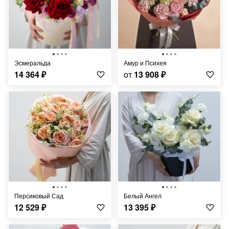
Эсмеральда
Амур и Психея
14 364
₽
от
13 908
₽
Персиковый Сад
Белый Ангел
12 529
₽
13 395
₽