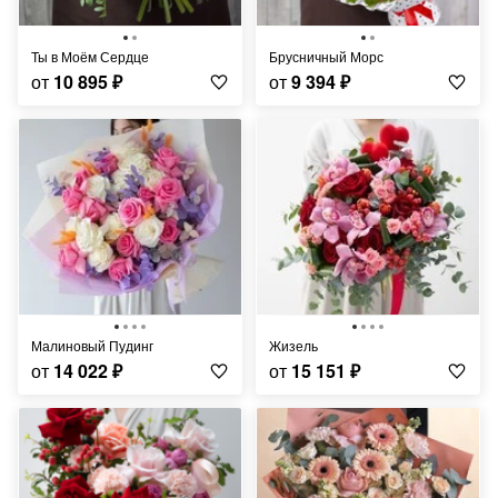
Ты в Моём Сердце
Брусничный Морс
от
10 895
₽
от
9 394
₽
Малиновый Пудинг
Жизель
от
14 022
₽
от
15 151
₽