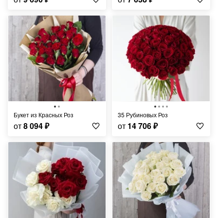
Букет из Красных Роз
35 Рубиновых Роз
от
8 094
₽
от
14 706
₽