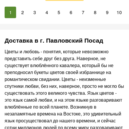
1
2
3
4
5
6
7
8
9
10
Доставка в г. Павловский Посад
Цветы и любовь - понятия, которые невозможно
представить себе друг без друга. Наверное, не
существует влюблённого кавалера, который бы не
преподносил букеты цветов своей избраннице на
романтическом свидании. Цветы - неизменные
спутники любви, без них, наверное, просто не могло бы
существовать этого великого чувства. Язык цветов -
это язык самой любви, и на этом языке разговаривают
влюблённые по всей планете. Возникнув в
незапамятные времена на Востоке, это удивительный
язык просуществовал до нашего времени, и сейчас
сотни миллионов людей по всему миру разговаривают