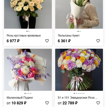
Розы кустовые кремовые
Тюльпаны букет
6 977
₽
6 361
₽
Малиновый Пудинг
51 и 101 Эквадорская Роза Микс
от
10 829
₽
от
22 789
₽