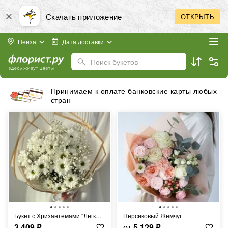
Скачать приложение
ОТКРЫТЬ
Пенза
Дата доставки
Поиск букетов
Бесплатная доставка в пределах города
Букет с Хризантемами "Лёгкий Ветерок"
Персиковый Жемчуг
3 409
₽
от
5 129
₽