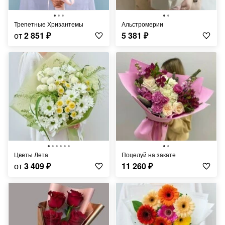
Трепетные Хризантемы
Альстромерии
от
2 851
₽
5 381
₽
Цветы Лета
Поцелуй на закате
от
3 409
₽
11 260
₽