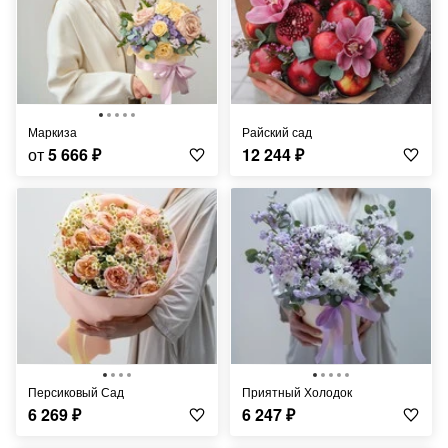
Маркиза
Райский сад
от
5 666
₽
12 244
₽
Персиковый Сад
Приятный Холодок
6 269
₽
6 247
₽