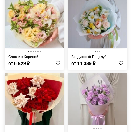
Сливки с Корицей
Воздушный Поцелуй
от
6 829
₽
от
11 389
₽