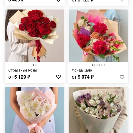
Страстные Розы
Фрида Кало
от
5 129
₽
от
9 074
₽