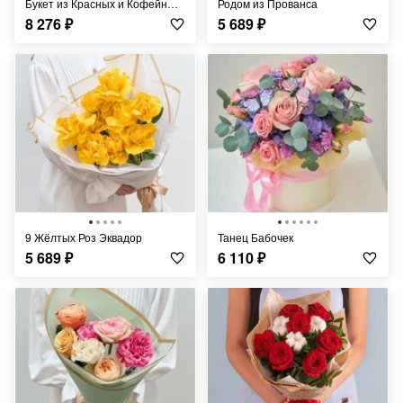
Букет из Красных и Кофейных Роз
Родом из Прованса
8 276
₽
5 689
₽
9 Жёлтых Роз Эквадор
Танец Бабочек
5 689
₽
6 110
₽