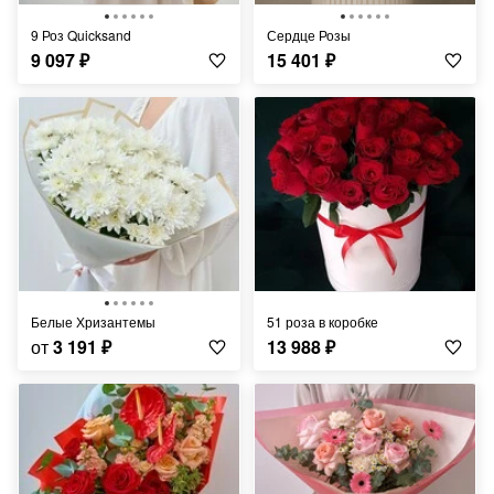
9 Роз Quicksand
Сердце Розы
9 097
₽
15 401
₽
Белые Хризантемы
51 роза в коробке
от
3 191
₽
13 988
₽