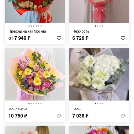
Прекрасна как Москва
Нежность
от
7 946
₽
6 726
₽
Монпансье
Бэль
10 750
₽
7 036
₽