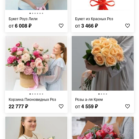
Букет Роуз Лили
Букет из Красных Роз
от
6 008
₽
от
3 466
₽
Корзина Пионовидных Роз
Розы а-ля Крем
22 777
₽
от
4 559
₽