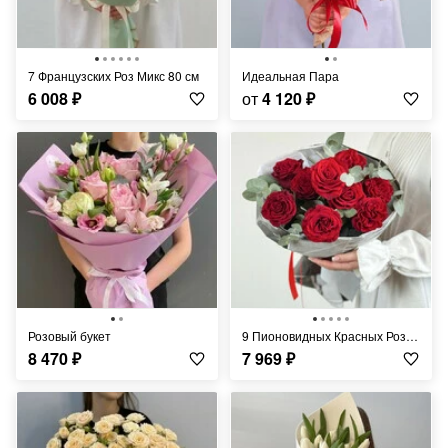
7 Французских Роз Микс 80 см
Идеальная Пара
6 008
₽
от
4 120
₽
Розовый букет
9 Пионовидных Красных Роз 70 см
8 470
₽
7 969
₽