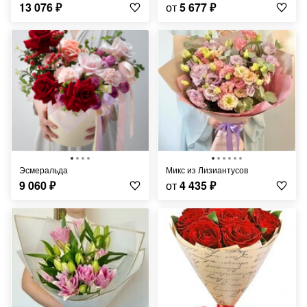
13 076
₽
от
5 677
₽
Эсмеральда
Микс из Лизиантусов
9 060
₽
от
4 435
₽