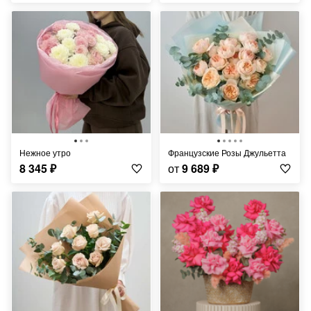
Нежное утро
Французские Розы Джульетта
8 345
₽
от
9 689
₽