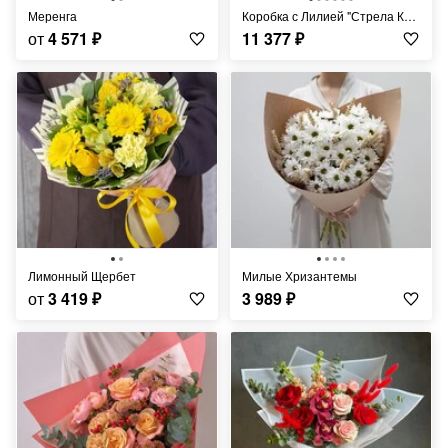
Меренга
Коробка с Лилией "Стрела Купидона"
от
4 571
₽
11 377
₽
Лимонный Щербет
Милые Хризантемы
от
3 419
₽
3 989
₽