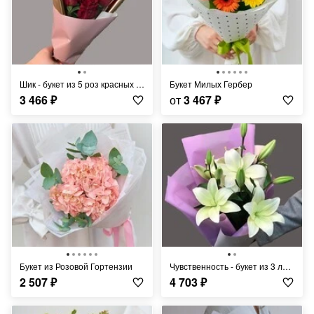
Шик - букет из 5 роз красных в упаковке
Букет Милых Гербер
3 466
₽
от
3 467
₽
Букет из Розовой Гортензии
Чувственность - букет из 3 лилий в упаковке
2 507
₽
4 703
₽