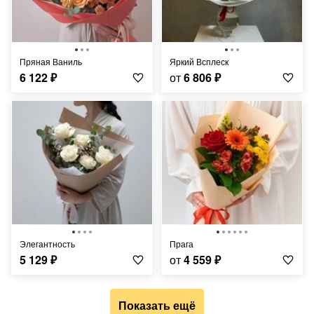
Пряная Ваниль
Яркий Всплеск
6 122
₽
от
6 806
₽
Элегантность
Прага
5 129
₽
от
4 559
₽
Показать ещё