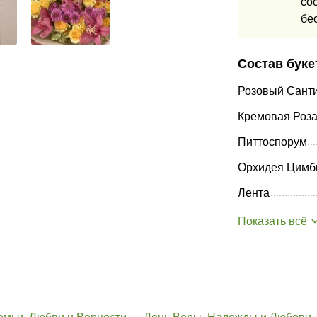
со
бе
Состав буке
Розовый Сант
Кремовая Роза
Питтоспорум
Орхидея Цимб
Лента
Показать всё
емьи, Любви и Верности
День Веры, Надежды и Любови