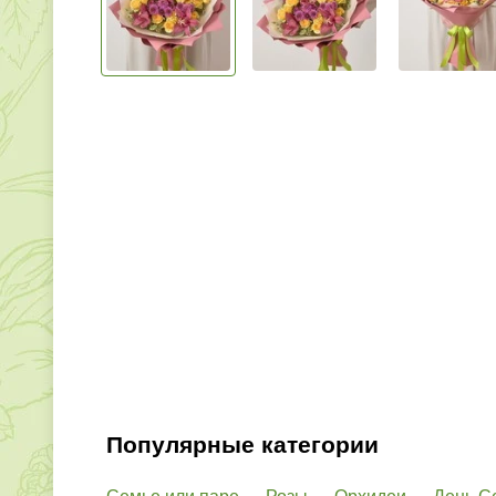
Популярные категории
Семье или паре
Розы
Орхидеи
День С