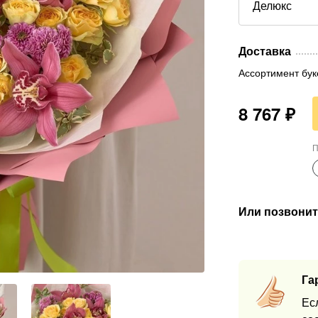
Делюкс
Доставка
Ассортимент бук
8 767
₽
П
Или позвонит
Га
Ес