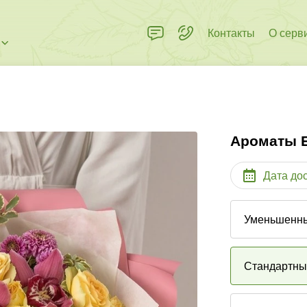
Контакты
О серв
Ароматы 
Дата до
Уменьшенн
Стандартн