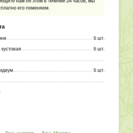
общите нам об этом в течение 24 часов, мы
сплатно его поменяем.
та
ини
5
шт
.
 кустовая
5
шт
.
идиум
5
шт
.
День учителя
День Матери