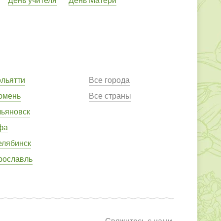
ольятти
Все города
юмень
Все страны
льяновск
фа
елябинск
рославль
Свяжитесь с нами