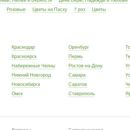
Розовые
Цветы на Пасху
7 роз
Цветы
Краснодар
Оренбург
Т
Красноярск
Пермь
Т
Набережные Челны
Ростов-на-Дону
У
Нижний Новгород
Самара
У
Новосибирск
Саратов
Ч
Омск
Ставрополь
Я
Вопросы
Сотрудничество