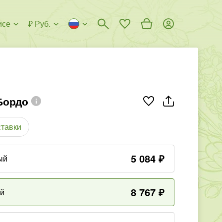
исе
₽ Руб.
Бордо
ставки
5 084
₽
ый
8 767
₽
ый