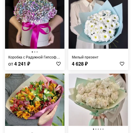
Коробка с Радужной Гипсофилой
Милый презент
от
4 241
₽
4 628
₽