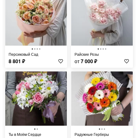
Персиковый Сад
Райские Розы
8 801
₽
от
7 000
₽
Ты в Моём Сердце
Радужные Герберы