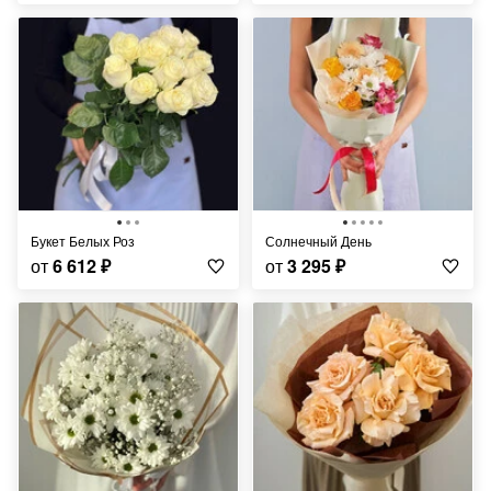
Букет Белых Роз
Солнечный День
от
6 612
₽
от
3 295
₽