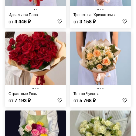
Идеальная Пара
Трепетные Хризантемы
от
4 446
₽
от
3 158
₽
Страстные Розы
Только Чувства
от
7 193
₽
от
5 768
₽