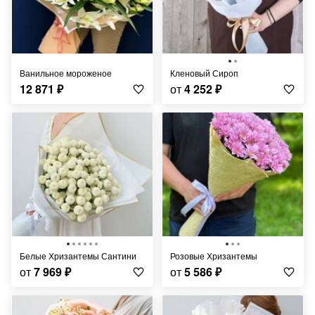
Ванильное мороженое
Кленовый Сироп
12 871
₽
от
4 252
₽
Белые Хризантемы Сантини
Розовые Хризантемы
от
7 969
₽
от
5 586
₽