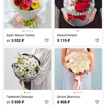
Букет Милых Гербер
Милый Каприз
от
3 032
₽
5 119
₽
Гармония Природы
Белые Диантусы
от
5 939
₽
6 908
₽