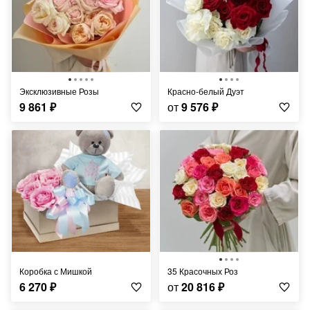
Эксклюзивные Розы
Красно-белый Дуэт
9 861
₽
от
9 576
₽
Коробка с Мишкой
35 Красочных Роз
6 270
₽
от
20 816
₽