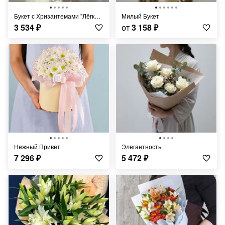
Букет с Хризантемами "Лёгкий Ветерок"
Милый Букет
3 534
₽
от
3 158
₽
Нежный Привет
Элегантность
7 296
₽
5 472
₽