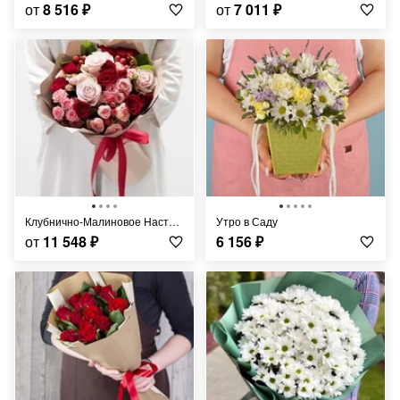
от
8 516
₽
от
7 011
₽
Клубнично-Малиновое Настроение
Утро в Саду
от
11 548
₽
6 156
₽