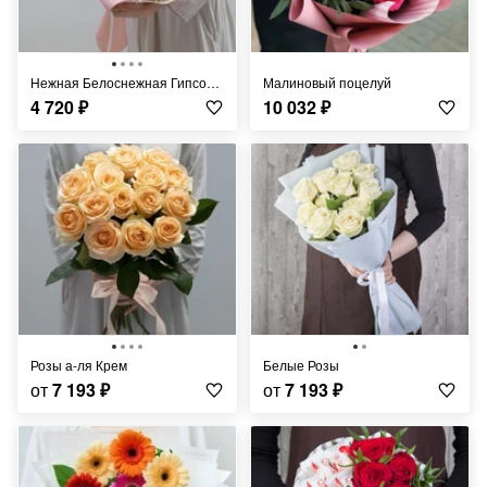
Нежная Белоснежная Гипсофила
Малиновый поцелуй
4 720
₽
10 032
₽
Розы а-ля Крем
Белые Розы
от
7 193
₽
от
7 193
₽