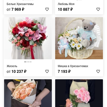
Белые Хризантемы
Любовь Моя
от
7 969
₽
10 887
₽
Жизель
Мишка в Хризантемах
от
10 237
₽
7 193
₽