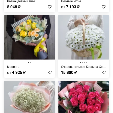
Разноцветный микс
Нежные Розы
8 048
₽
от
7 193
₽
Меренга
Очаровательная Корзина Хризантем
от
4 925
₽
15 800
₽