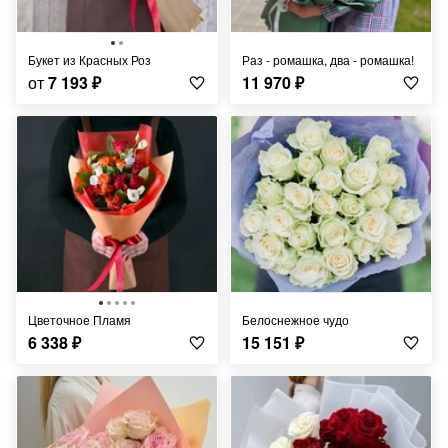
Букет из Красных Роз
Раз - ромашка, два - ромашка!
от
7 193
₽
11 970
₽
Цветочное Пламя
Белоснежное чудо
6 338
₽
15 151
₽