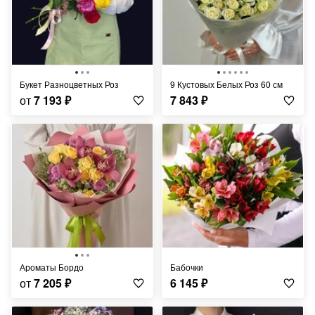
Букет Разноцветных Роз
9 Кустовых Белых Роз 60 см
от
7 193
₽
7 843
₽
Ароматы Бордо
Бабочки
от
7 205
₽
6 145
₽