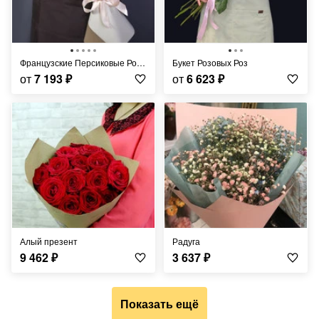
Французские Персиковые Розы
Букет Розовых Роз
от
7 193
₽
от
6 623
₽
Алый презент
Радуга
9 462
₽
3 637
₽
Показать ещё