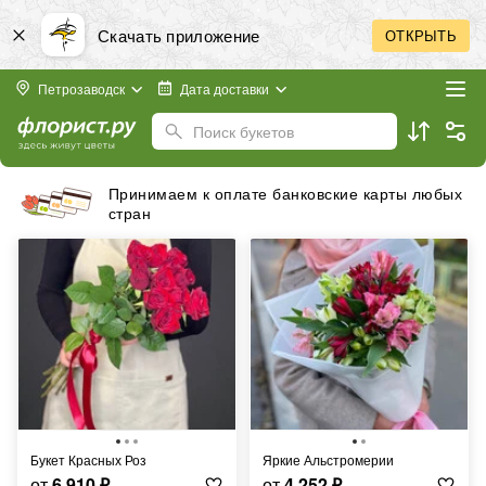
Скачать приложение
ОТКРЫТЬ
Петрозаводск
Дата доставки
Поиск букетов
Бесплатная доставка в пределах города
Букет Красных Роз
Яркие Альстромерии
от
6 910
₽
от
4 252
₽