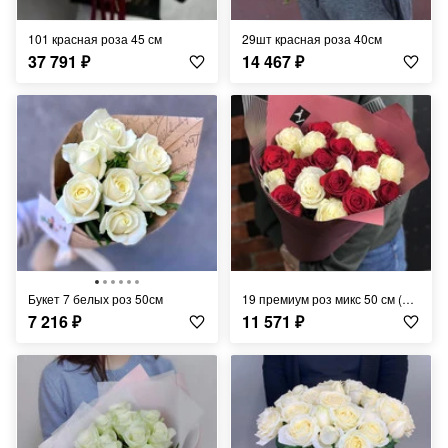
101 красная роза 45 см
29шт красная роза 40см
37 791
₽
14 467
₽
Букет 7 белых роз 50см
19 премиум роз микс 50 см (Эквадор)
7 216
₽
11 571
₽