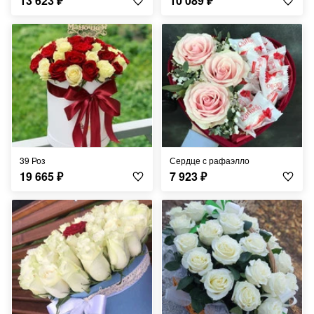
13 623
₽
10 089
₽
39 Роз
Сердце с рафаэлло
19 665
₽
7 923
₽