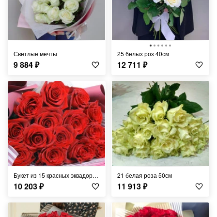
Светлые мечты
25 белых роз 40см
9 884
₽
12 711
₽
Букет из 15 красных эквадорских роз 50см
21 белая роза 50см
10 203
₽
11 913
₽