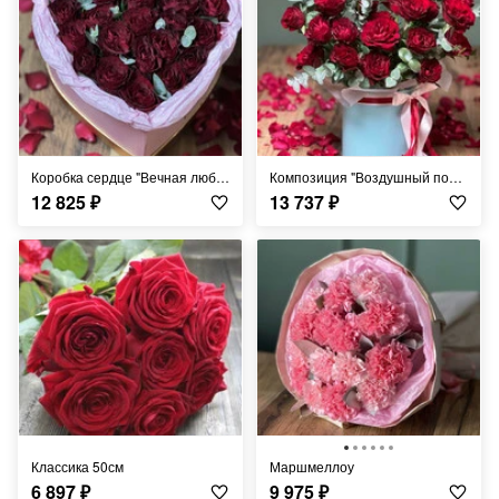
Коробка сердце "Вечная любовь"
Композиция "Воздушный поцелуй"
12 825
₽
13 737
₽
Классика 50см
Маршмеллоу
6 897
₽
9 975
₽