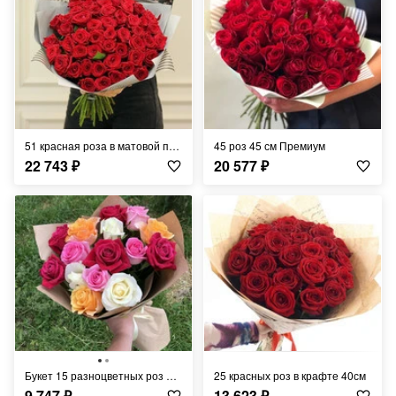
51 красная роза в матовой пленке 50см
45 роз 45 см Премиум
22 743
₽
20 577
₽
Букет 15 разноцветных роз «Эмоции»
25 красных роз в крафте 40см
9 747
₽
13 623
₽