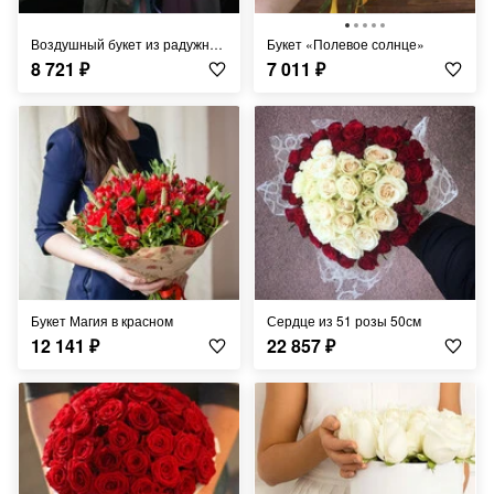
Воздушный букет из радужной гипсофилы
Букет «Полевое солнце»
8 721
₽
7 011
₽
Букет Магия в красном
Сердце из 51 розы 50см
12 141
₽
22 857
₽