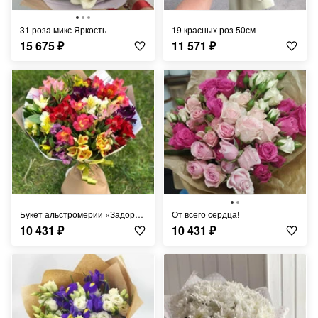
31 роза микс Яркость
19 красных роз 50см
15 675
₽
11 571
₽
Букет альстромерии «Задорный»
от всего сердца!
10 431
₽
10 431
₽