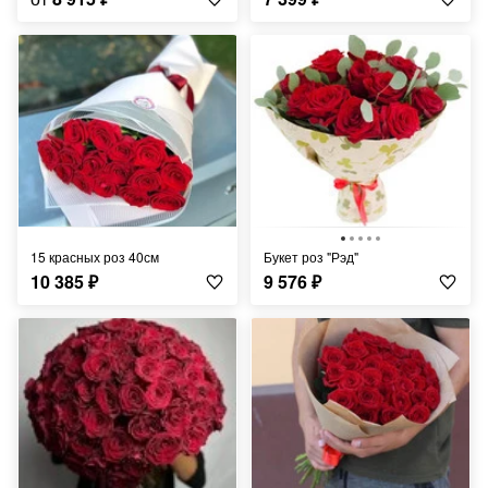
15 красных роз 40см
Букет роз "Рэд"
10 385
₽
9 576
₽