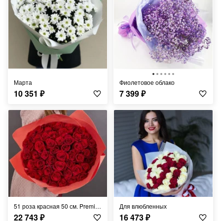
Марта
Фиолетовое облако
10 351
₽
7 399
₽
51 роза красная 50 см. Premium class
Для влюбленных
22 743
₽
16 473
₽