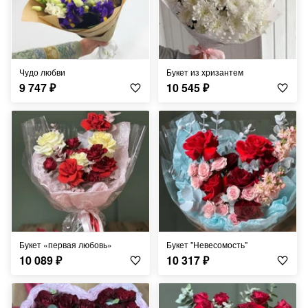
Чудо любви
Букет из хризантем
9 747
₽
10 545
₽
Букет «первая любовь»
Букет "Невесомость"
10 089
₽
10 317
₽