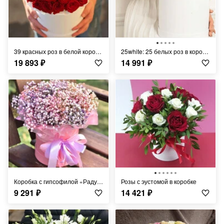
39 красных роз в белой коробке
25white: 25 белых роз в коробке
19 893
₽
14 991
₽
Коробка с гипсофилой «Радужная»
Розы с эустомой в коробке
9 291
₽
14 421
₽