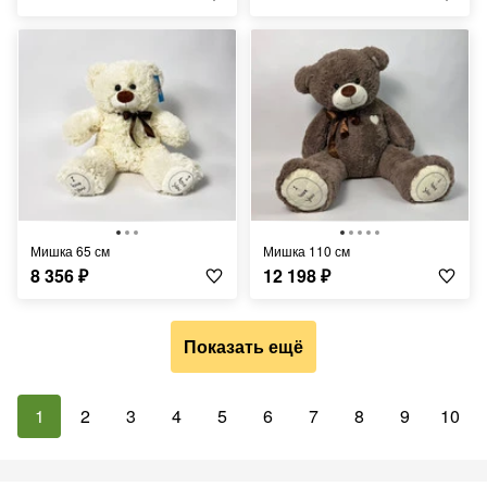
Мишка 65 см
Мишка 110 см
8 356
₽
12 198
₽
Показать ещё
1
2
3
4
5
6
7
8
9
10