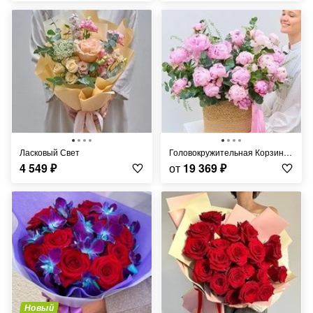
Ласковый Свет
Головокружительная Корзина Пионов
4 549
₽
от
19 369
₽
Новый