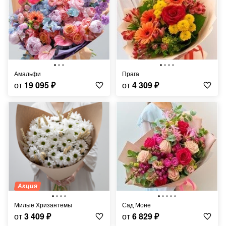
Амальфи
Прага
от
19 095
₽
от
4 309
₽
Акция
Милые Хризантемы
Сад Моне
от
3 409
₽
от
6 829
₽