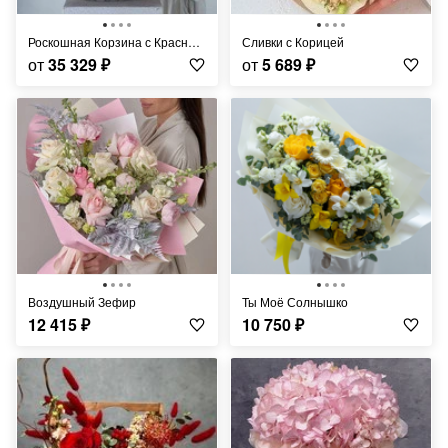
Роскошная Корзина с Красными Розами
Сливки с Корицей
от
35 329
₽
от
5 689
₽
Воздушный Зефир
Ты Моё Солнышко
12 415
₽
10 750
₽