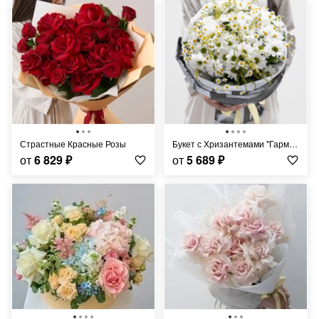
Страстные Красные Розы
Букет с Хризантемами "Гармония Природы"
от
6 829
₽
от
5 689
₽