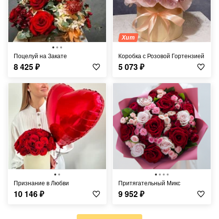
Хит
Поцелуй на Закате
Коробка с Розовой Гортензией
8 425
₽
5 073
₽
Признание в Любви
Притягательный Микс
10 146
₽
9 952
₽