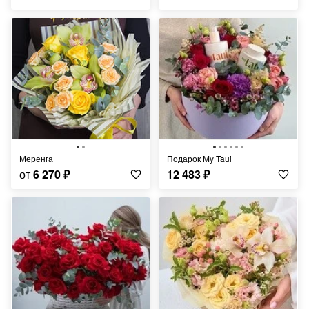
Меренга
Подарок My Taui
от
6 270
₽
12 483
₽