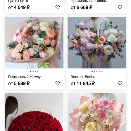
Цветы Лета
Премиальные Пионы
от
4 549
₽
от
6 669
₽
Персиковый Жемчуг
Восторг Любви
от
5 689
₽
от
11 845
₽