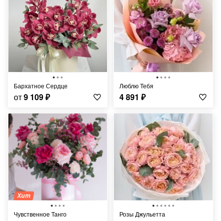
Бархатное Сердце
Люблю Тебя
от
9 109
₽
4 891
₽
Хит
Чувственное Танго
Розы Джульетта