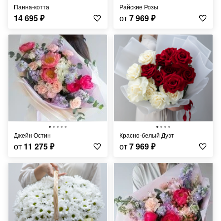
Панна-котта
Райские Розы
14 695
₽
от
7 969
₽
Джейн Остин
Красно-белый Дуэт
от
11 275
₽
от
7 969
₽