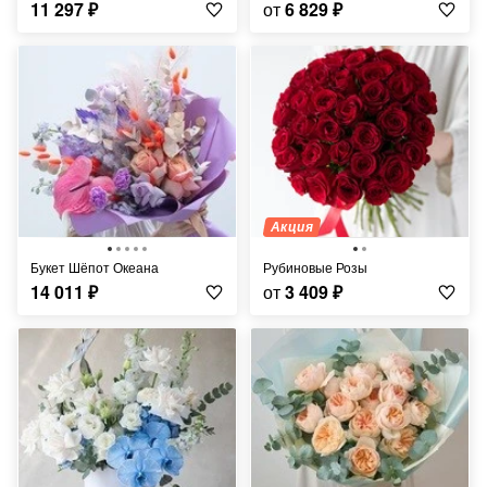
11 297
₽
от
6 829
₽
Акция
Букет Шёпот Океана
Рубиновые Розы
14 011
₽
от
3 409
₽