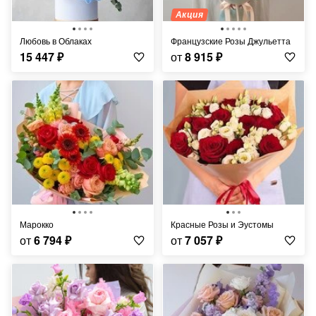
Акция
Любовь в Облаках
Французские Розы Джульетта
15 447
₽
от
8 915
₽
Марокко
Красные Розы и Эустомы
от
6 794
₽
от
7 057
₽