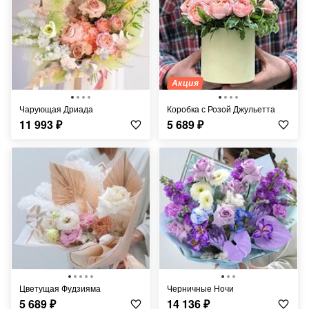
Акция
Чарующая Дриада
Коробка с Розой Джульетта
11 993
₽
5 689
₽
Цветущая Фудзияма
Черничные Ночи
5 689
₽
14 136
₽