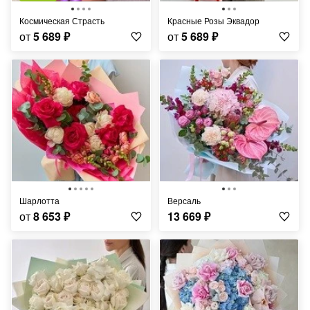
Космическая Страсть
Красные Розы Эквадор
от
5 689
₽
от
5 689
₽
Шарлотта
Версаль
от
8 653
₽
13 669
₽