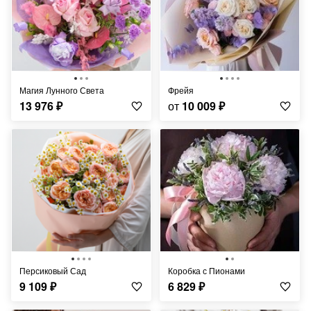
Магия Лунного Света
Фрейя
13 976
₽
от
10 009
₽
Персиковый Сад
Коробка с Пионами
9 109
₽
6 829
₽