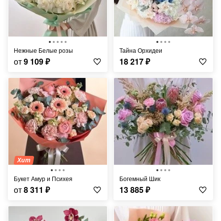
Нежные Белые розы
Тайна Орхидеи
от
9 109
₽
18 217
₽
Хит
Букет Амур и Психея
Богемный Шик
от
8 311
₽
13 885
₽