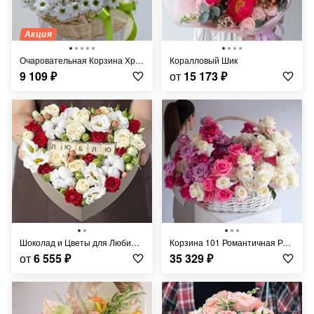
Акция
Очаровательная Корзина Хризантем
Коралловый Шик
9 109
₽
от
15 173
₽
Шоколад и Цветы для Любимой
Корзина 101 Романтичная Роза
от
6 555
₽
35 329
₽