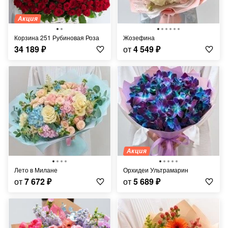
Акция
Корзина 251 Рубиновая Роза
Жозефина
34 189
₽
от
4 549
₽
Акция
Лето в Милане
Орхидеи Ультрамарин
от
7 672
₽
от
5 689
₽