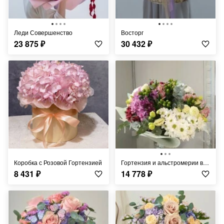
Леди Совершенство
Восторг
23 875
₽
30 432
₽
Коробка с Розовой Гортензией
Гортензия и альстромерии в букете
8 431
₽
14 778
₽