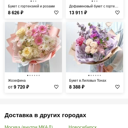
Букет с гортензией и розами
Дофаминовый букет с гортензией
8 626
₽
13 911
₽
Жозефина
Букет в Лиловых Тонах
от
9 720
₽
8 388
₽
Доставка в других городах
Москва (внутри МКАД)
Новосибирск