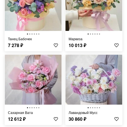
Танец Бабочек
Маркиза
7 278
₽
10 013
₽
Сахарная Вата
Лавандовый Мусс
12 612
₽
30 860
₽