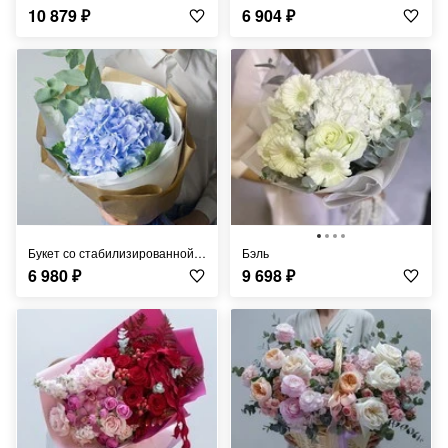
10 879
₽
6 904
₽
Букет со стабилизированной голубой гортензией
Бэль
6 980
₽
9 698
₽