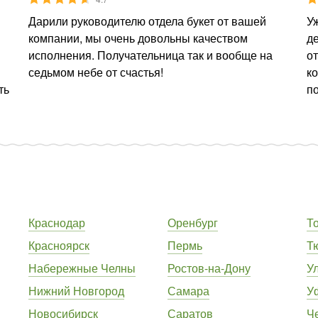
Дарили руководителю отдела букет от вашей
Уж
компании, мы очень довольны качеством
д
исполнения. Получательница так и вообще на
от
седьмом небе от счастья!
ко
ть
по
Краснодар
Оренбург
Т
Красноярск
Пермь
Т
Набережные Челны
Ростов-на-Дону
У
Нижний Новгород
Самара
У
Новосибирск
Саратов
Ч