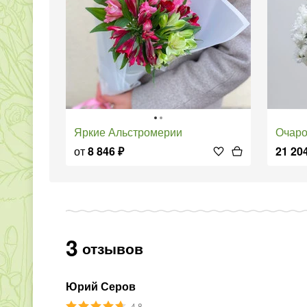
Яркие Альстромерии
Очаро
от
8 846
₽
21 20
3
отзывов
Юрий Серов
4.8