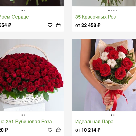
 Моём Сердце
35 Красочных Роз
654
₽
от
22 458
₽
ина 251 Рубиновая Роза
Идеальная Пара
20
₽
от
10 214
₽