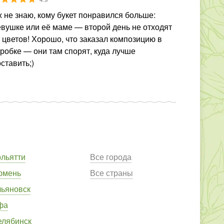
 не знаю, кому букет понравился больше:
евушке или её маме — второй день не отходят
 цветов! Хорошо, что заказал композицию в
робке — они там спорят, куда лучше
ставить;)
ольятти
Все города
юмень
Все страны
льяновск
фа
елябинск