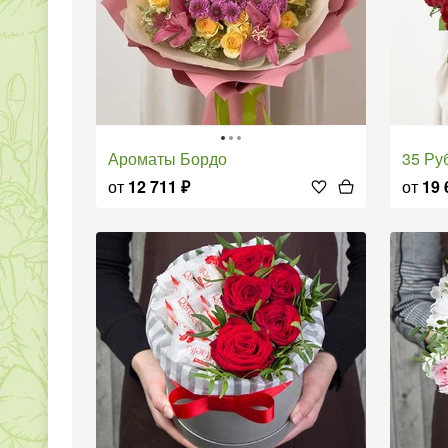
Ароматы Бордо
35 Р
от
12 711
₽
от
19 