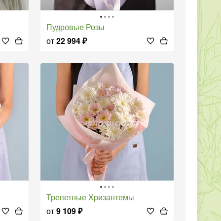
Пудровые Розы
от
22 994
₽
Трепетные Хризантемы
от
9 109
₽