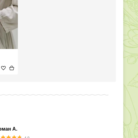
оман А.
4.9