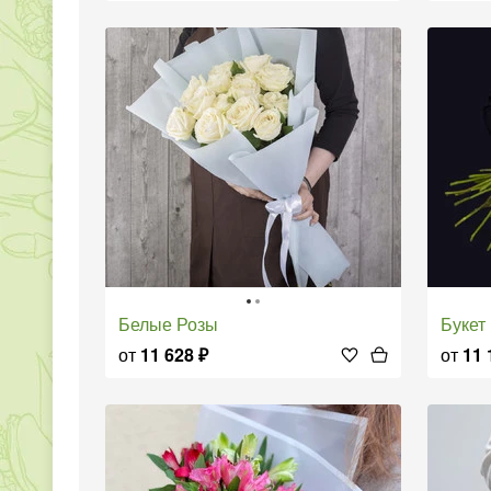
Белые Розы
Буке
от
11 628
₽
от
11 