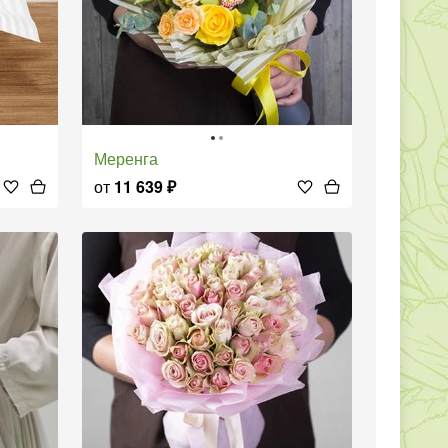
Меренга
от
11 639
₽