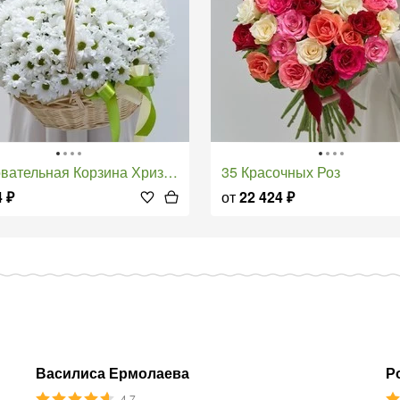
вательная Корзина Хризантем
35 Красочных Роз
4
₽
от
22 424
₽
Василиса Ермолаева
Р
4.7