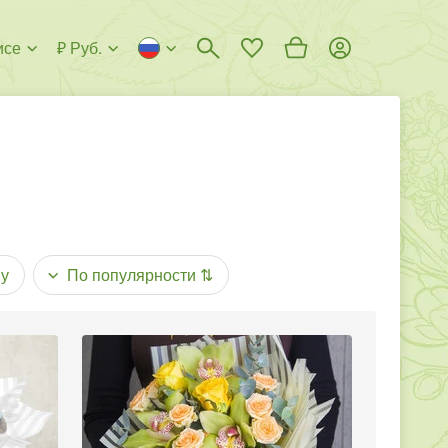
исе
₽ Руб.
у
По популярности
⇅