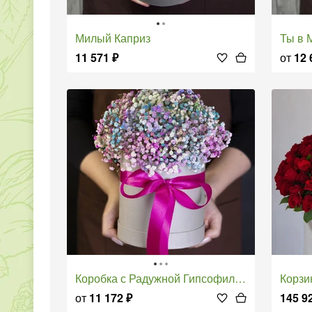
Милый Каприз
Ты в
11 571
₽
от
12 
Коробка с Радужной Гипсофилой
Корз
от
11 172
₽
145 9