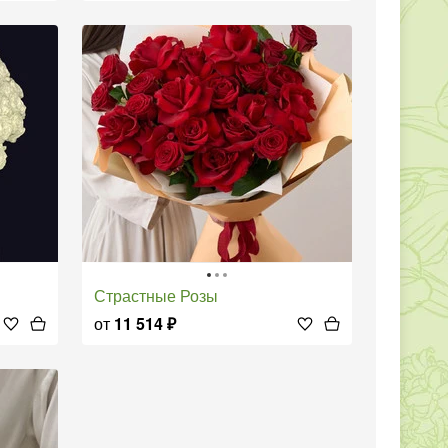
Страстные Розы
от
11 514
₽