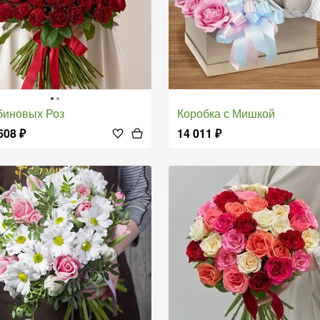
убиновых Роз
Коробка с Мишкой
608
₽
14 011
₽