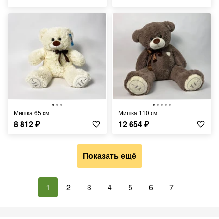
Мишка 65 см
Мишка 110 см
8 812
₽
12 654
₽
Показать ещё
1
2
3
4
5
6
7