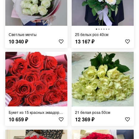
Светлые мечты
25 белых роз 40см
10 340
₽
13 167
₽
Букет из 15 красных эквадорских роз 50см
21 белая роза 50см
10 659
₽
12 369
₽