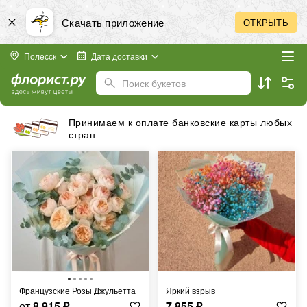
Скачать приложение
ОТКРЫТЬ
Полесск
Дата доставки
Поиск букетов
Принимаем к оплате банковские карты любых
стран
Французские Розы Джульетта
Яркий взрыв
от
8 915
₽
7 855
₽