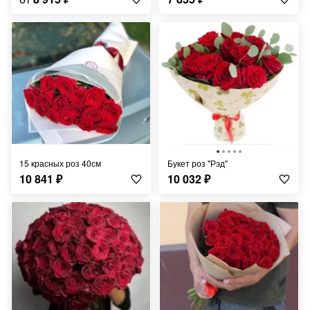
15 красных роз 40см
Букет роз "Рэд"
10 841
₽
10 032
₽