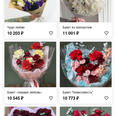
Чудо любви
Букет из хризантем
10 203
₽
11 001
₽
Букет «первая любовь»
Букет "Невесомость"
10 545
₽
10 773
₽