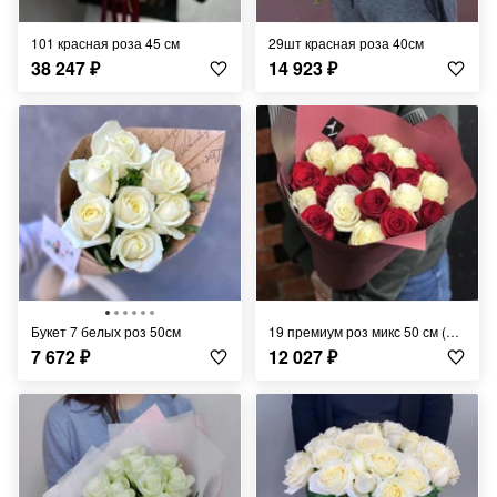
101 красная роза 45 см
29шт красная роза 40см
38 247
₽
14 923
₽
Букет 7 белых роз 50см
19 премиум роз микс 50 см (Эквадор)
7 672
₽
12 027
₽