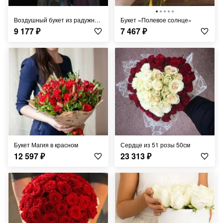
Воздушный букет из радужной гипсофилы
Букет «Полевое солнце»
9 177
₽
7 467
₽
Букет Магия в красном
Сердце из 51 розы 50см
12 597
₽
23 313
₽