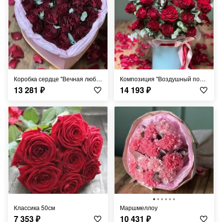
Коробка сердце "Вечная любовь"
Композиция "Воздушный поцелуй"
13 281
₽
14 193
₽
Классика 50см
Маршмеллоу
7 353
₽
10 431
₽