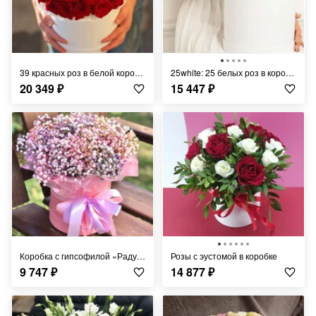
39 красных роз в белой коробке
25white: 25 белых роз в коробке
20 349
₽
15 447
₽
Коробка с гипсофилой «Радужная»
Розы с эустомой в коробке
9 747
₽
14 877
₽