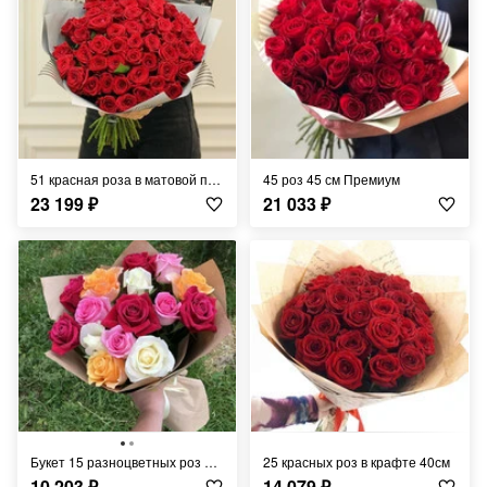
51 красная роза в матовой пленке 50см
45 роз 45 см Премиум
23 199
₽
21 033
₽
Букет 15 разноцветных роз «Эмоции»
25 красных роз в крафте 40см
10 203
₽
14 079
₽