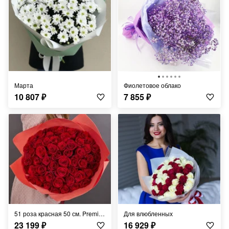
Марта
Фиолетовое облако
10 807
₽
7 855
₽
51 роза красная 50 см. Premium class
Для влюбленных
23 199
₽
16 929
₽