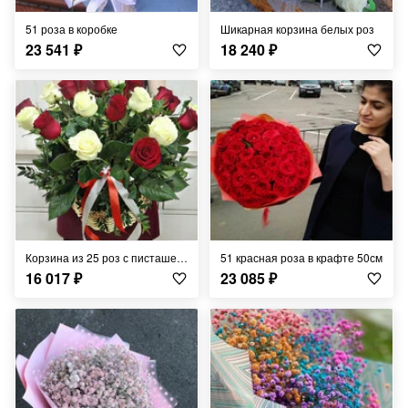
51 роза в коробке
Шикарная корзина белых роз
23 541
₽
18 240
₽
Корзина из 25 роз с писташем 1
51 красная роза в крафте 50см
16 017
₽
23 085
₽