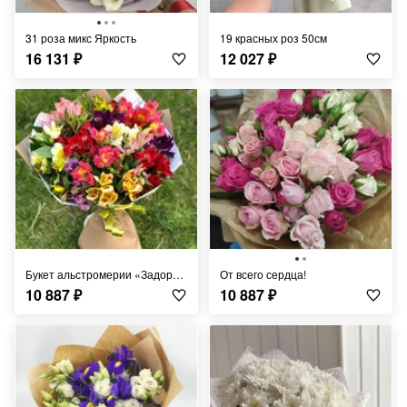
31 роза микс Яркость
19 красных роз 50см
16 131
₽
12 027
₽
Букет альстромерии «Задорный»
от всего сердца!
10 887
₽
10 887
₽