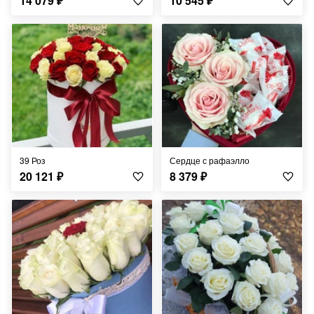
14 079
₽
10 545
₽
39 Роз
Сердце с рафаэлло
20 121
₽
8 379
₽