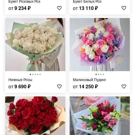
Букет Розовых Роз
Букет Белых Роз
от
9 234
₽
от
13 110
₽
Нежные Розы
Малиновый Пудинг
от
9 690
₽
от
14 250
₽