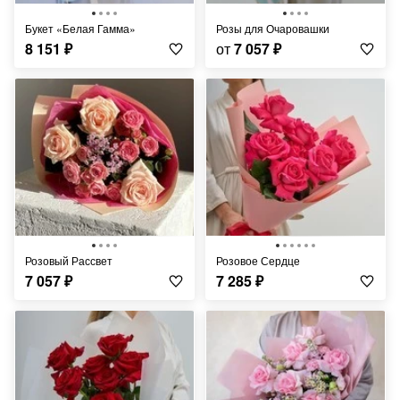
Букет «Белая Гамма»
Розы для Очаровашки
8 151
₽
от
7 057
₽
Розовый Рассвет
Розовое Сердце
7 057
₽
7 285
₽