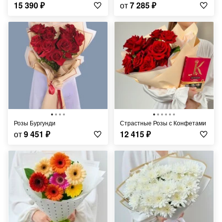
15 390
₽
от
7 285
₽
Розы Бургунди
Страстные Розы с Конфетами
от
9 451
₽
12 415
₽