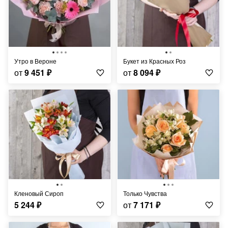
Утро в Вероне
Букет из Красных Роз
от
9 451
₽
от
8 094
₽
Кленовый Сироп
Только Чувства
5 244
₽
от
7 171
₽