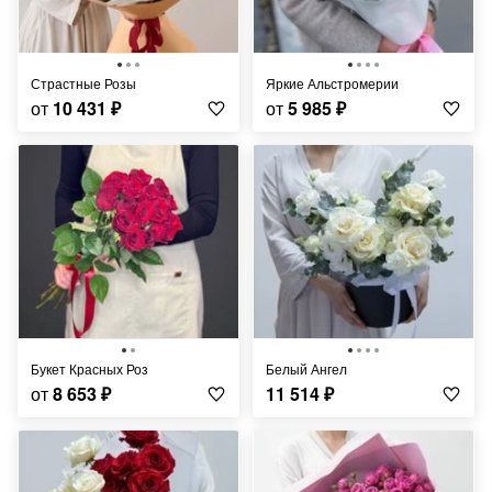
Страстные Розы
Яркие Альстромерии
от
10 431
₽
от
5 985
₽
Букет Красных Роз
Белый Ангел
от
8 653
₽
11 514
₽