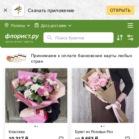
Скачать приложение
ОТКРЫТЬ
Поляны
Дата доставки
Поиск букетов
Принимаем к оплате банковские карты любых
стран
классика
Букет из Розовых Роз
10 317
₽
от
8 653
₽