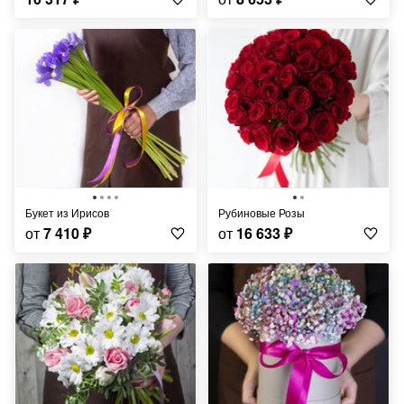
Букет из Ирисов
Рубиновые Розы
от
7 410
₽
от
16 633
₽