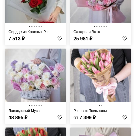
Сердце из Красных Роз
Сахарная Вата
7 513
₽
25 981
₽
Лавандовый Мусс
Розовые Тюльпаны
48 895
₽
от
7 399
₽