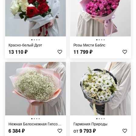
Красно-белый Дуэт
Розы Мисти Баблс
13 110
₽
11 799
₽
Нежная Белоснежная Гипсофила
Гармония Природы
6 384
₽
от
9 793
₽