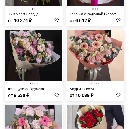
Ты в Моём Сердце
Коробка с Радужной Гипсофилой
от
10 374
₽
от
6 612
₽
Французское Кружево
Амур и Психея
от
9 530
₽
от
10 089
₽