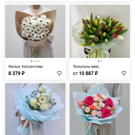
Милые Хризантемы
Тюльпаны микс
8 379
₽
от
10 887
₽