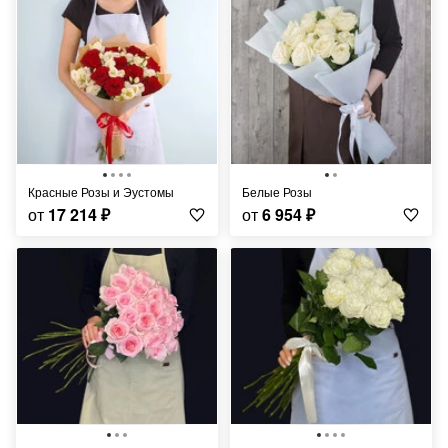
Красные Розы и Эустомы
Белые Розы
от
17 214
₽
от
6 954
₽