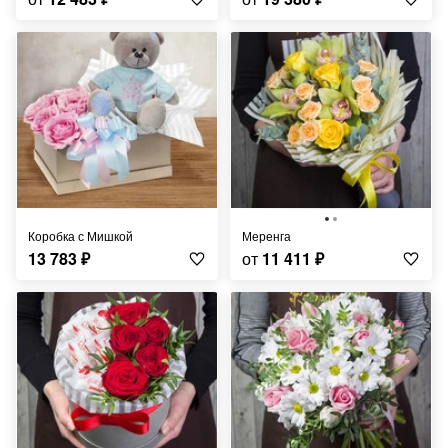
Коробка с Мишкой
Меренга
13 783
₽
от
11 411
₽