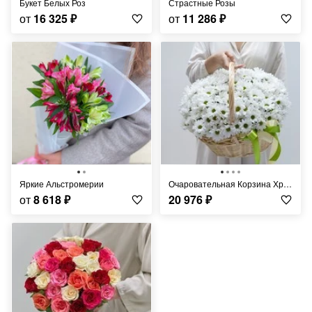
Букет Белых Роз
Страстные Розы
от
16 325
₽
от
11 286
₽
Яркие Альстромерии
Очаровательная Корзина Хризантем
от
8 618
₽
20 976
₽