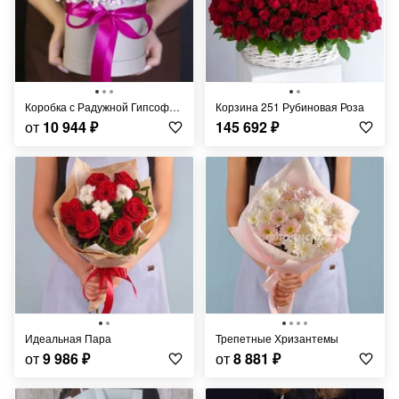
Коробка с Радужной Гипсофилой
Корзина 251 Рубиновая Роза
от
10 944
₽
145 692
₽
Идеальная Пара
Трепетные Хризантемы
от
9 986
₽
от
8 881
₽