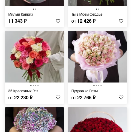
Милый Каприз
Ты в Моём Сердце
11 343
₽
от
12 426
₽
35 Красочных Роз
Пудровые Розы
от
22 230
₽
от
22 766
₽