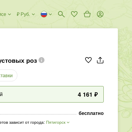
исе
₽ Руб.
кустовых роз
ставки
4 161
₽
ый
бесплатно
етов зависит от города
:
Пятигорск