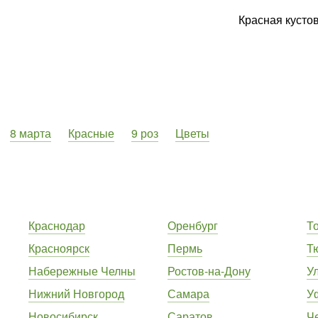
Красная кустов
8 марта
Красные
9 роз
Цветы
Краснодар
Оренбург
Т
Красноярск
Пермь
Т
Набережные Челны
Ростов-на-Дону
У
Нижний Новгород
Самара
У
Новосибирск
Саратов
Ч