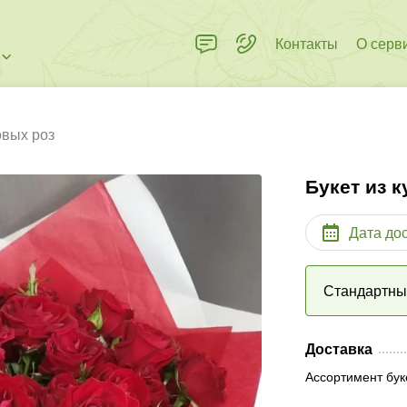
Контакты
О серв
овых роз
Букет из 
Дата до
Стандартн
Доставка
Ассортимент бук