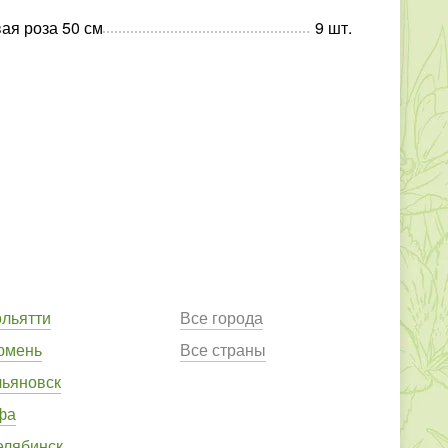
ая роза 50 см
9
шт
.
ольятти
Все города
юмень
Все страны
льяновск
фа
елябинск