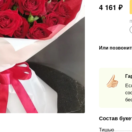
4 161
₽
П
Или позвонит
Га
Ес
со
бе
Состав буке
Тишью