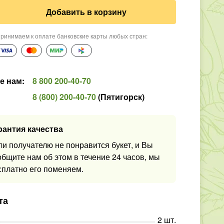
Добавить в корзину
ринимаем к оплате банковские карты любых стран
:
е нам
:
8 800 200-40-70
8 (800) 200-40-70
(
Пятигорск
)
рантия качества
ли получателю не понравится букет, и Вы
общите нам об этом в течение 24 часов, мы
сплатно его поменяем.
та
2
шт
.