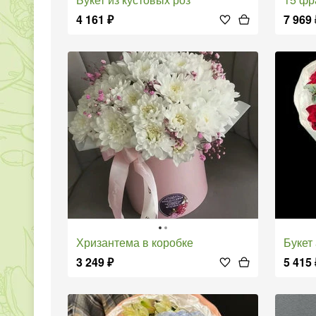
4 161
₽
7 969
Хризантема в коробке
Буке
3 249
₽
5 415