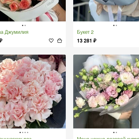
оза Джумилия
Букет 2
₽
13 281
₽
ранцузских роз
Моно нежно-розовой кудрявой эу