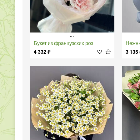
Букет из французских роз
Нежны
4 332
₽
3 135