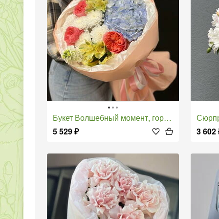
Букет Волшебный момент, гортензия, маттиола, хризантема, альстромерия
Сюрп
5 529
₽
3 602