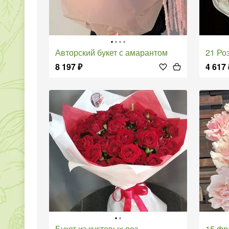
Авторский букет с амарантом
21 Р
8 197
₽
4 617
Букет из кустовых роз
15 ф