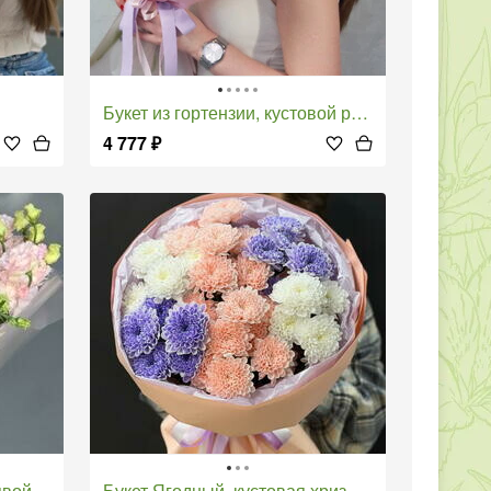
Букет из гортензии, кустовой розы и диантусов
4 777
₽
стомы
Букет Ягодный, кустовая хризантема