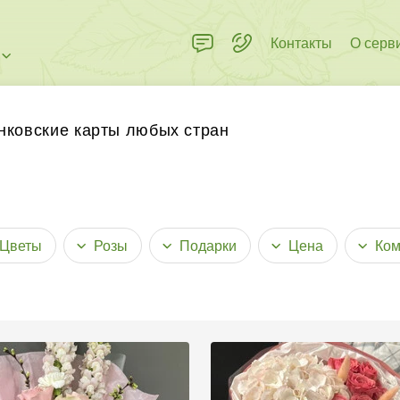
Контакты
О серв
 пределах города
нковские карты любых стран
Цветы
Розы
Подарки
Цена
Ком