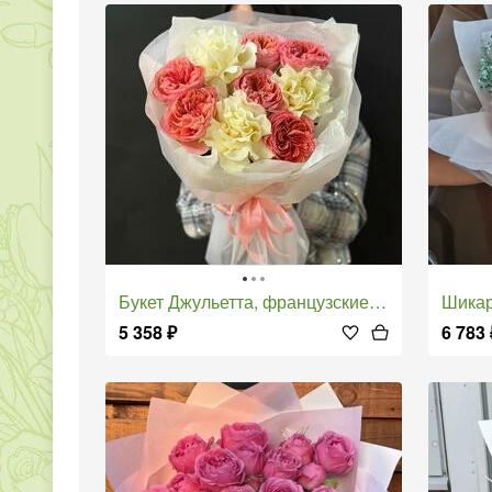
Букет Джульетта, французские розы, пионовидные розы
Шика
5 358
₽
6 783