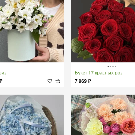
риз
Букет 17 красных роз
₽
7 969
₽