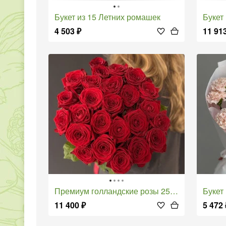
Букет из 15 Летних ромашек
буке
4 503
₽
11 91
Премиум голландские розы 25 шт
Буке
11 400
₽
5 472