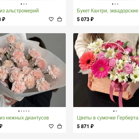
т из альстромерий
Букет Кантри, эквадорские пионовидны
3
₽
5 073
₽
т из нежных диантусов
Цветы в сумочке Герберта
₽
5 871
₽