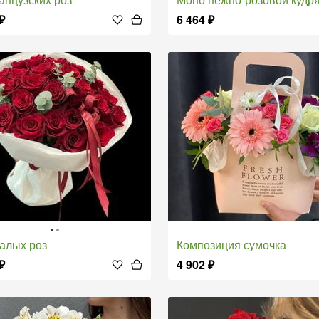
₽
6 464
₽
т алых роз
композиция сумочка
₽
4 902
₽