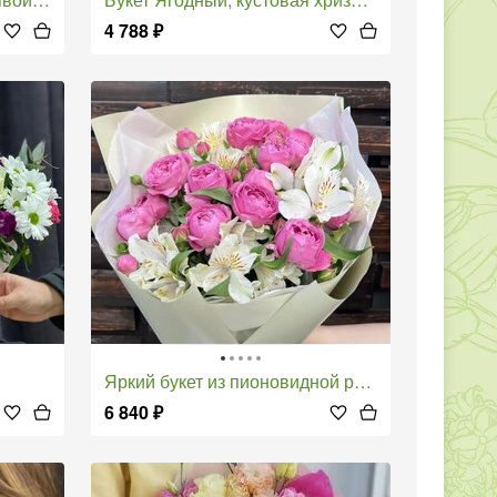
4 788
₽
Яркий букет из пионовидной розы и альстромерии
6 840
₽