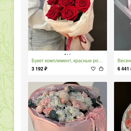
Букет комплимент, красные розы
Весе
3 192
₽
6 441