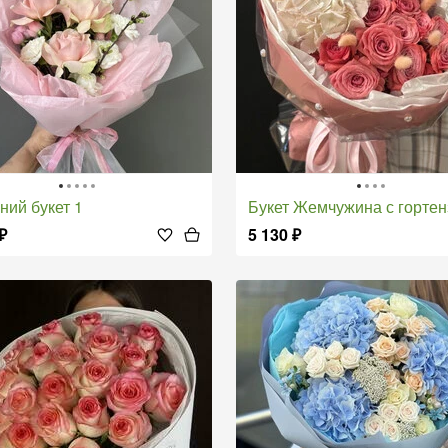
нний букет 1
Букет Жемчужина с гортензией и кустовой
₽
5 130
₽