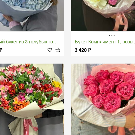
й букет из 3 голубых гортензий
Букет Комплимент 1, розы, хризантема, м
₽
3 420
₽