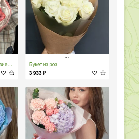
 розой
Букет из роз
3 933
₽