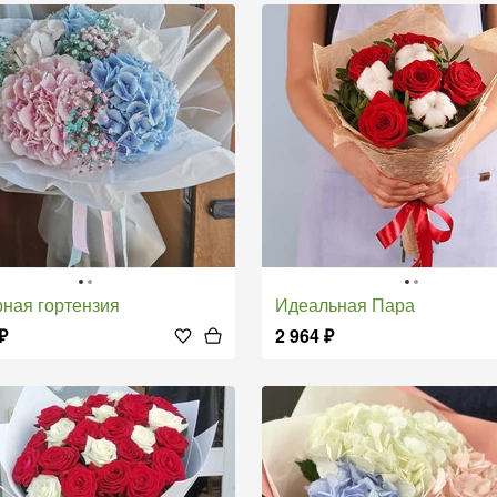
рная гортензия
Идеальная Пара
₽
2 964
₽