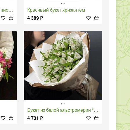
е розы
Красивый букет хризантем
4 389
₽
Букет из белой альстромерии "Пышный и стойкий"
4 731
₽