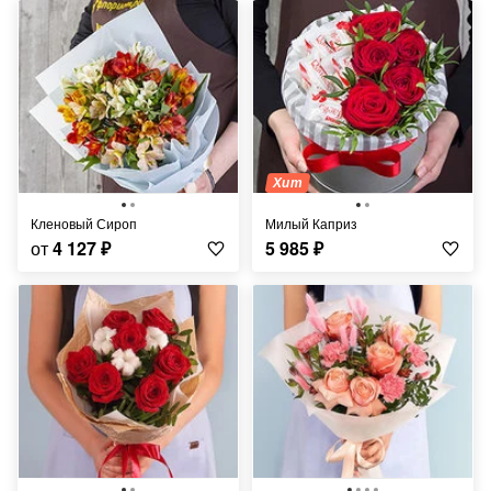
Хит
Кленовый Сироп
Милый Каприз
от
4 127
₽
5 985
₽