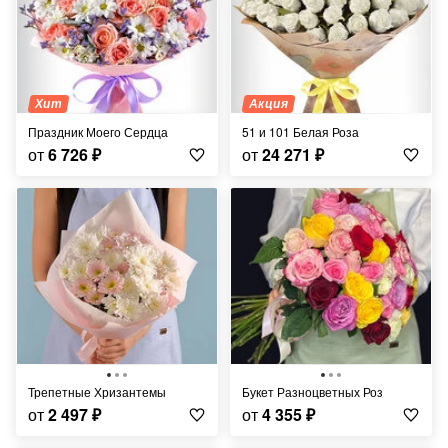
Хит
Акция
Праздник Моего Сердца
51 и 101 Белая Роза
от
6 726
₽
от
24 271
₽
Трепетные Хризантемы
Букет Разноцветных Роз
от
2 497
₽
от
4 355
₽