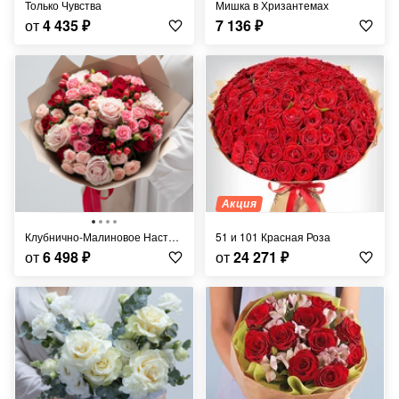
Только Чувства
Мишка в Хризантемах
от
4 435
₽
7 136
₽
Акция
Клубнично-Малиновое Настроение
51 и 101 Красная Роза
от
6 498
₽
от
24 271
₽