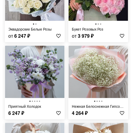
Эквадорские Белые Розы
Букет Розовых Роз
от
6 247
₽
от
3 979
₽
Приятный Холодок
Нежная Белоснежная Гипсофила
6 247
₽
4 264
₽