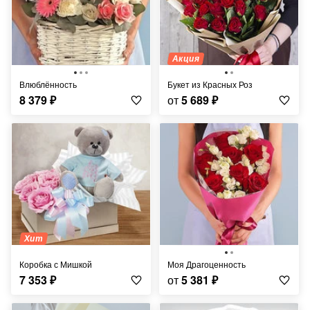
Акция
Влюблённость
Букет из Красных Роз
8 379
₽
от
5 689
₽
Хит
Коробка с Мишкой
Моя Драгоценность
7 353
₽
от
5 381
₽