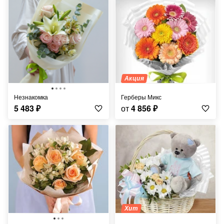
Акция
Незнакомка
Герберы Микс
5 483
₽
от
4 856
₽
Хит