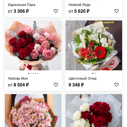
Идеальная Пара
Нежной Леди
от
3 306
₽
от
5 620
₽
Любовь Моя
Цветочный Этюд
от
8 504
₽
9 348
₽