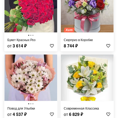
Хит
Букет Красных Роз
Сюрприз в Коробке
от
3 614
₽
8 744
₽
Повод для Улыбки
Современная Классика
от
4 537
₽
от
6 829
₽