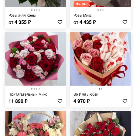
Акция
Розы а-ля Крем
Розы Микс
от
4 355
₽
от
4 435
₽
Притягательный Микс
Во Имя Любви
11 890
₽
4 970
₽