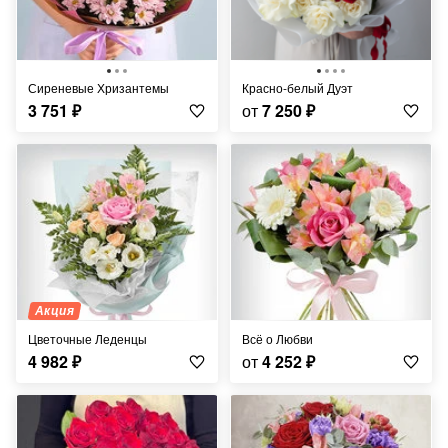
Сиреневые Хризантемы
Красно-белый Дуэт
3 751
₽
от
7 250
₽
Акция
Цветочные Леденцы
Всё о Любви
4 982
₽
от
4 252
₽