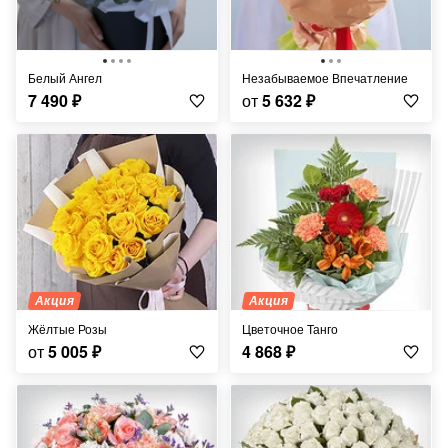
Белый Ангел
Незабываемое Впечатление
7 490
₽
от
5 632
₽
Акция
Акция
Жёлтые Розы
Цветочное Танго
от
5 005
₽
4 868
₽