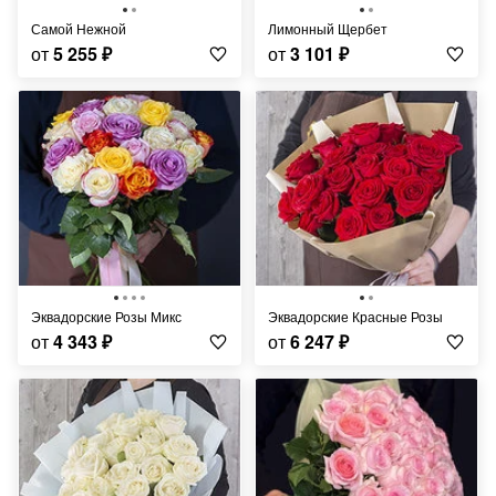
Самой Нежной
Лимонный Щербет
от
5 255
₽
от
3 101
₽
Эквадорские Розы Микс
Эквадорские Красные Розы
от
4 343
₽
от
6 247
₽