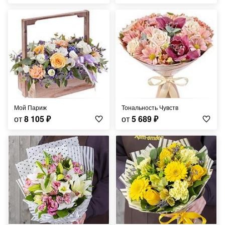
Мой Париж
Тональность Чувств
от
8 105
₽
от
5 689
₽