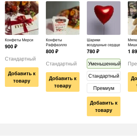
Конфеты Мерси
Конфеты
Шарики
Мягкая игрушка
Раффаэлло
воздушные сердце
Миш
900
₽
800
₽
780
₽
1 8
Стандартный
Стандартный
Уменьшенный
Пре
Добавить к
Стандартный
Добавить к
До
товару
товару
Премиум
Добавить к
товару