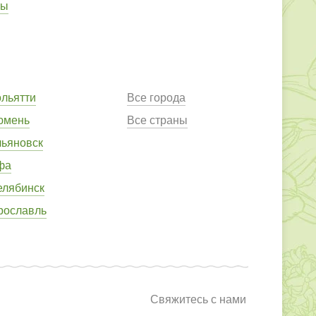
ты
ольятти
Все города
юмень
Все страны
льяновск
фа
елябинск
рославль
Свяжитесь с нами