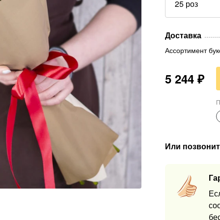
25 роз
Доставка
Ассортимент бук
5 244
₽
П
Или позвонит
Га
Ес
со
бе