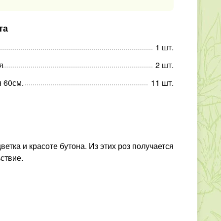
та
1
шт
.
я
2
шт
.
я 60см.
11
шт
.
етка и красоте бутона. Из этих роз получается
ствие.