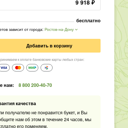
9 918
₽
бесплатно
етов зависит от города
:
Ростов-на-Дону
Добавить в корзину
ринимаем к оплате банковские карты любых стран
:
е нам
:
8 800 200-40-70
рантия качества
ли получателю не понравится букет, и Вы
общите нам об этом в течение 24 часов, мы
сплатно его поменяем.