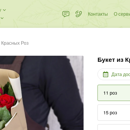
у
Контакты
О серв
з Красных Роз
Букет из 
Дата до
11 роз
15 роз