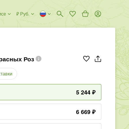
исе
₽ Руб.
Красных Роз
ставки
5 244
₽
6 669
₽