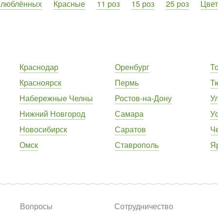
влюблённых
Красные
11 роз
15 роз
25 роз
Цве
Краснодар
Оренбург
Т
Красноярск
Пермь
Т
Набережные Челны
Ростов-на-Дону
У
Нижний Новгород
Самара
У
Новосибирск
Саратов
Ч
Омск
Ставрополь
Я
Вопросы
Сотрудничество