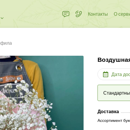
Контакты
О серв
офила
Воздушна
Дата до
Стандартн
Доставка
Ассортимент бук