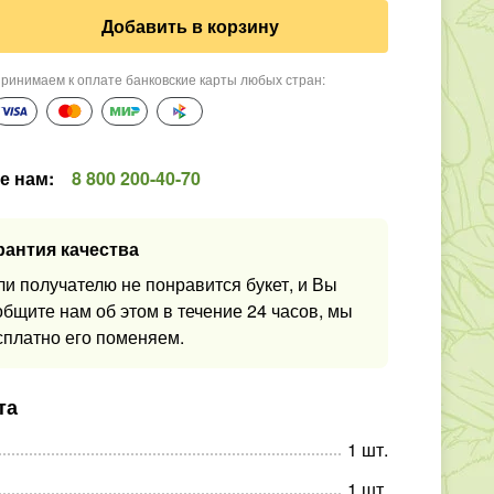
Добавить в корзину
ринимаем к оплате банковские карты любых стран
:
е нам
:
8 800 200-40-70
рантия качества
ли получателю не понравится букет, и Вы
общите нам об этом в течение 24 часов, мы
сплатно его поменяем.
та
1
шт
.
1
шт
.