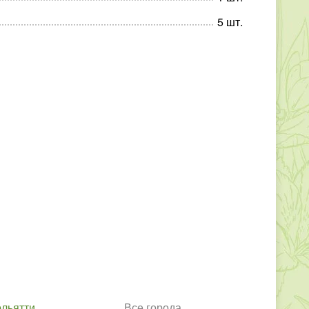
5
шт
.
ольятти
Все города