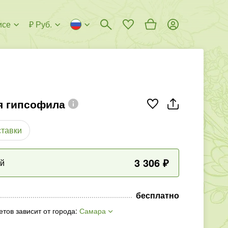
исе
₽ Руб.
я гипсофила
ставки
3 306
₽
ый
бесплатно
етов зависит от города
:
Самара