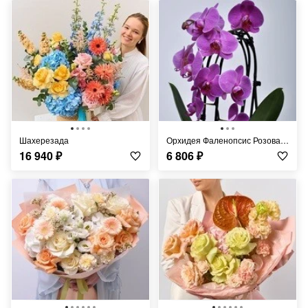
Шахерезада
Орхидея Фаленопсис Розовая в кашпо
16 940
₽
6 806
₽