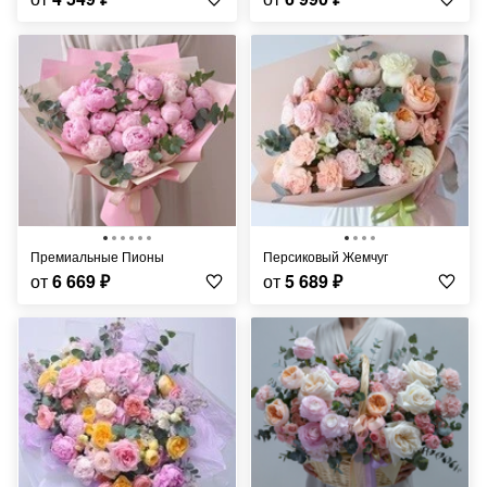
Премиальные Пионы
Персиковый Жемчуг
от
6 669
₽
от
5 689
₽