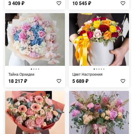
3 409
₽
10 545
₽
Тайна Орхидеи
Цвет Настроения
18 217
₽
5 689
₽