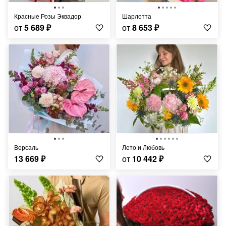
Красные Розы Эквадор
Шарлотта
от
5 689
₽
от
8 653
₽
Версаль
Лето и Любовь
13 669
₽
от
10 442
₽