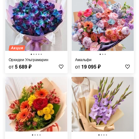
Акция
Орхидеи Ультрамарин
Амальфи
от
5 689
₽
от
19 095
₽