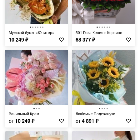
Мужской букет «Юпитер»
501 Роза Кения в Корзине
10 249
₽
68 377
₽
Ванильный Крем
Любимые Подсолнухи
от
10 249
₽
от
4 891
₽