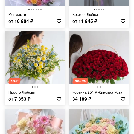
Монмартр
Восторг Любви
от
16 804
₽
от
11 845
₽
Хит
Акция
Просто Любовь
Корзина 251 Рубиновая Роза
от
7 353
₽
34 189
₽