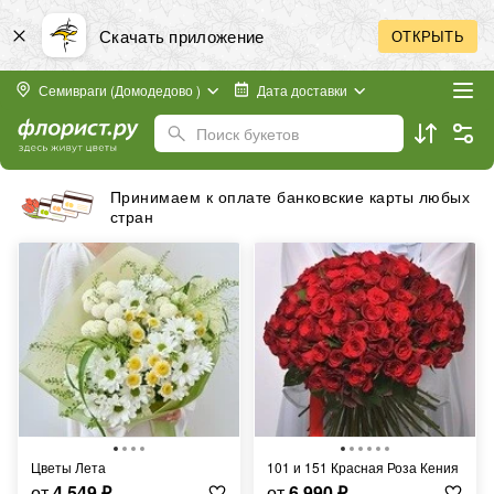
Скачать приложение
ОТКРЫТЬ
Семивраги (Домодедово )
Дата доставки
Поиск букетов
Принимаем к оплате банковские карты любых
стран
Цветы Лета
101 и 151 Красная Роза Кения
от
4 549
₽
от
6 990
₽