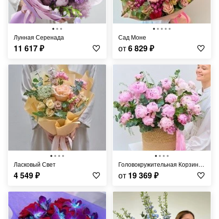
Лунная Серенада
Сад Моне
11 617
₽
от
6 829
₽
Ласковый Свет
Головокружительная Корзина Пионов
4 549
₽
от
19 369
₽