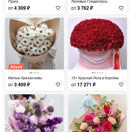
Прага
Лиловые Гладиолусы
от
4 309
₽
от
3 762
₽
Акция
Милые Хризантемы
151 Красная Роза в Коробке
от
3 409
₽
от
17 271
₽