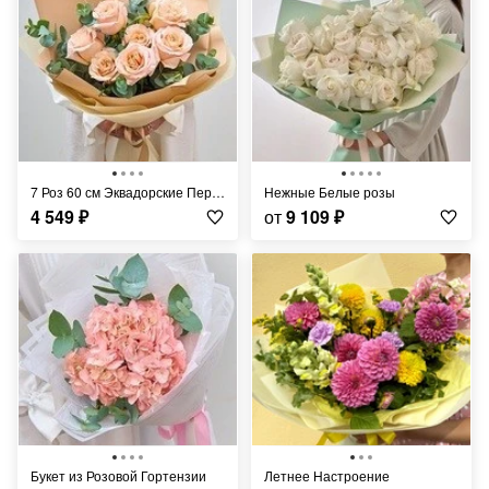
7 Роз 60 см Эквадорские Персиковые Шиммер
Нежные Белые розы
4 549
₽
от
9 109
₽
Букет из Розовой Гортензии
Летнее Настроение