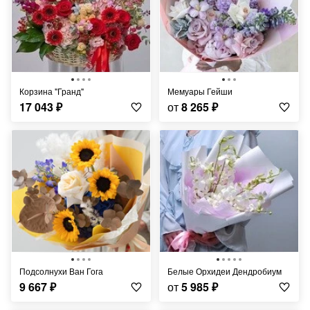
Корзина "Гранд"
Мемуары Гейши
17 043
₽
от
8 265
₽
Подсолнухи Ван Гога
Белые Орхидеи Дендробиум
9 667
₽
от
5 985
₽