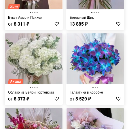
Хит
Букет Амур и Психея
Богемный Шик
от
8 311
₽
13 885
₽
Акция
Облако из Белой Гортензии
Галактика в Коробке
от
6 373
₽
от
5 529
₽