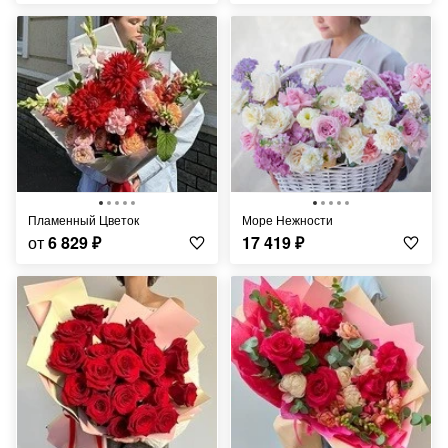
Пламенный Цветок
Море Нежности
от
6 829
₽
17 419
₽