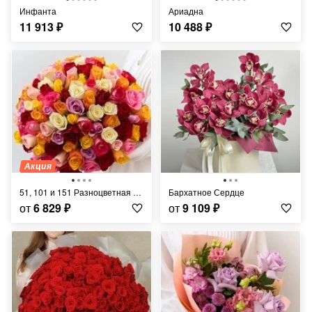
Инфанта
Ариадна
11 913
₽
10 488
₽
Акция
51, 101 и 151 Разноцветная Роза
Бархатное Сердце
от
6 829
₽
от
9 109
₽