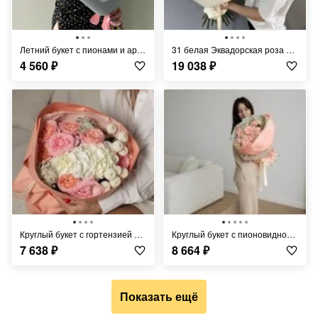
Летний букет с пионами и ароматными ветками малины
31 белая Эквадорская роза Плая Бланка FT1046
4 560
₽
19 038
₽
Круглый букет с гортензией и хризантемой FT1075
Круглый букет с пионовидной розой и полевой ромашкой FT1076
7 638
₽
8 664
₽
Показать ещё