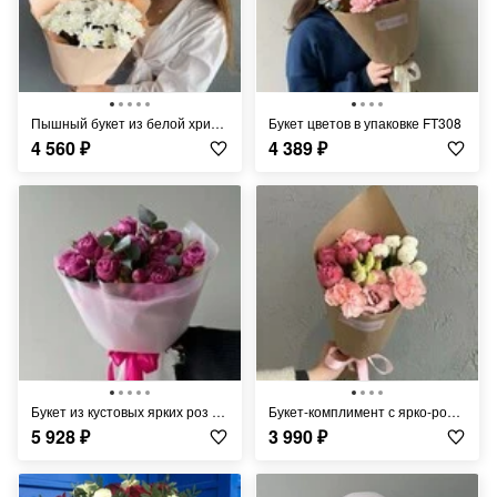
Пышный букет из белой хризантемы FT317
Букет цветов в упаковке FT308
4 560
₽
4 389
₽
Букет из кустовых ярких роз с эвкалиптом FT523
Букет-комплимент с ярко-розовой розой FT469
5 928
₽
3 990
₽