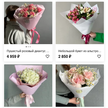
Пушистый розовый диантус с кустовыми ромашками FT232
Небольшой букет из альстромерии FT272
4 959
₽
2 850
₽