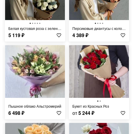
Белая кустовая роза с зеленью FT536
Персиковые диантусы с колосками FT292
5 119
₽
4 389
₽
Пышное облако Альстромерий
Букет из Красных Роз
6 498
₽
от
5 244
₽