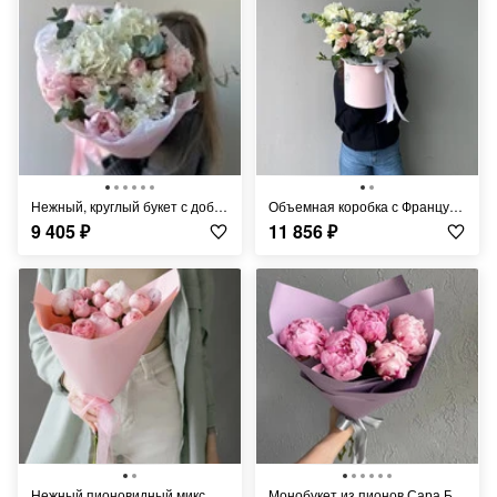
Нежный, круглый букет с добавлением белой гортензии FT1448
Объемная коробка с Французской розой и Фрезией FT487
9 405
₽
11 856
₽
Нежный пионовидный микс FT028
Монобукет из пионов Сара Бернар