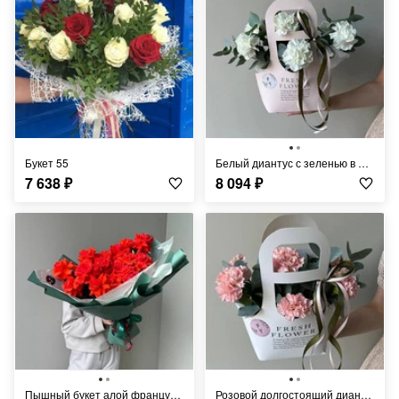
Букет 55
Белый диантус с зеленью в нежной сумочке FT290
7 638
₽
8 094
₽
Пышный букет алой французской розы в мятной упаковке FT263
Розовой долгостоящий диантус с эвкалиптом FT291