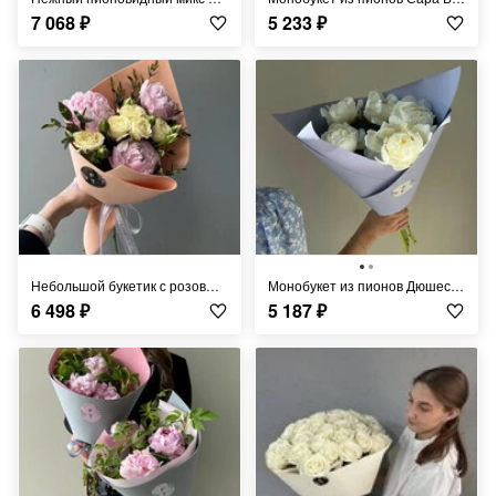
7 068
₽
5 233
₽
Небольшой букетик с розовыми пионами FT039
Монобукет из пионов Дюшес де Немур FT013
6 498
₽
5 187
₽