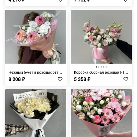
Нежный букет в розовых оттенках с яркими георгинами FT875
Коробка сборная розовая FT241
8 208
₽
5 358
₽