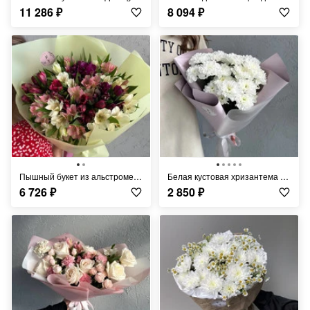
11 286
₽
8 094
₽
Пышный букет из альстромерии FT274
Белая кустовая хризантема FT329
6 726
₽
2 850
₽