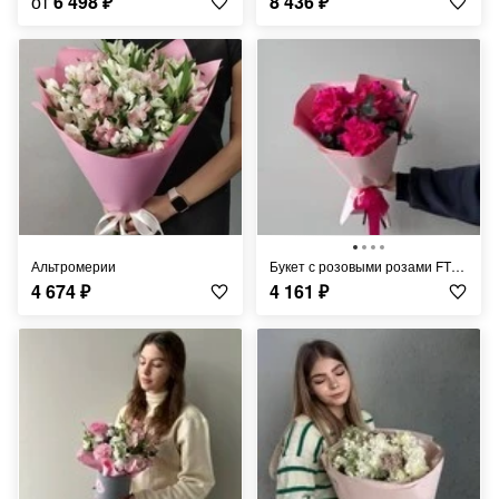
от
6 498
₽
8 436
₽
Альтромерии
Букет с розовыми розами FT1212
4 674
₽
4 161
₽