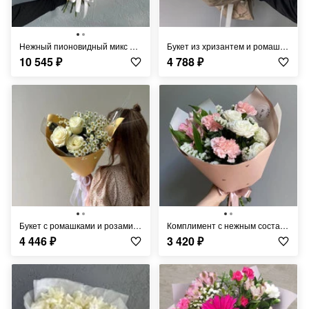
Нежный пионовидный микс FT343
Букет из хризантем и ромашек FT225
10 545
₽
4 788
₽
Букет с ромашками и розами FT237
Комплимент с нежным составом и розами FT449
4 446
₽
3 420
₽