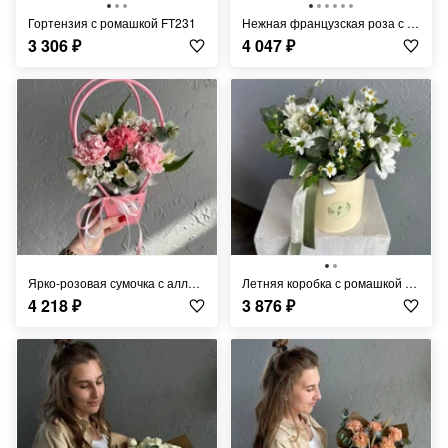
Гортензия с ромашкой FT231
Нежная французская роза с ромашкой FT233
3 306
₽
4 047
₽
Ярко-розовая сумочка с аллиумом FT341
Летняя коробка с ромашкой FT238
4 218
₽
3 876
₽