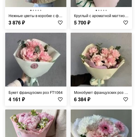
Нежные цветы в коробке с французской розой FT1303
Круглый с ароматной маттиолой и диантусами FT1014
3 876
₽
5 700
₽
Букет французских роз FT1064
Монобукет французских роз FT1065
4 161
₽
6 384
₽