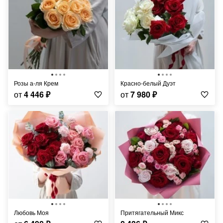
Розы а-ля Крем
Красно-белый Дуэт
от
4 446
₽
от
7 980
₽
Любовь Моя
Притягательный Микс