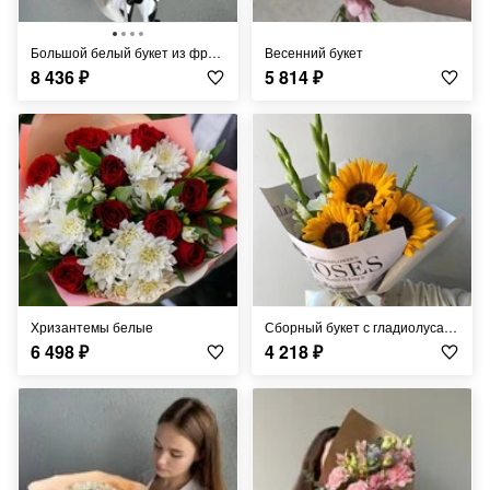
Большой белый букет из французских роз FT250
Весенний букет
8 436
₽
5 814
₽
Хризантемы белые
Сборный букет с гладиолусами и солнечными подсолнухами FT874
6 498
₽
4 218
₽