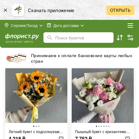
Скачать приложение
ОТКРЫТЬ
Сергиев Посад
Дата доставки
Поиск букетов
Бесплатная доставка в пределах города
Летний букет с подсолнухами и ромашками FT361
Пышный букет с хризантемой и эустомой FT858
4 218
₽
7 752
₽