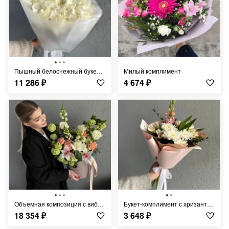
Пышный белоснежный букет из премиальной розы Эквадор FT253
Милый комплимент
11 286
₽
4 674
₽
Объемная композиция с вибурнумом FT342
Букет-комплимент с хризантемой FT328
18 354
₽
3 648
₽