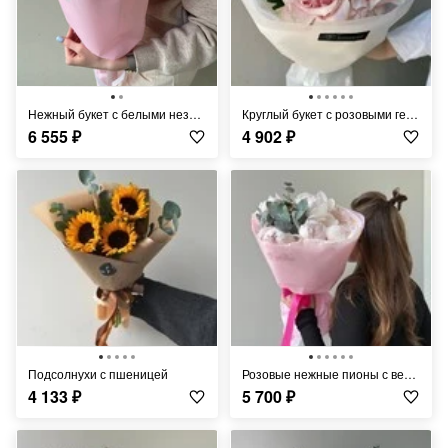
Нежный букет с белыми незабудками и розовыми пионами FT037
Круглый букет с розовыми герберами FT1407
6 555
₽
4 902
₽
Подсолнухи с пшеницей
Розовые нежные пионы с веточками эвкалипта FT1445
4 133
₽
5 700
₽