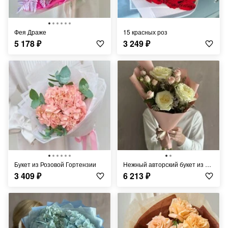
Фея Драже
15 красных роз
5 178
₽
3 249
₽
Букет из Розовой Гортензии
Нежный авторский букет из пионовидных роз, кустовых роз и лимониума
3 409
₽
6 213
₽