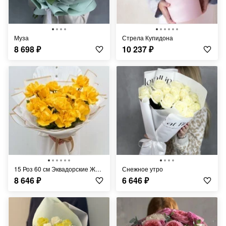
Муза
Стрела Купидона
8 698
₽
10 237
₽
15 Роз 60 см Эквадорские Жёлтые
Снежное утро
8 646
₽
6 646
₽