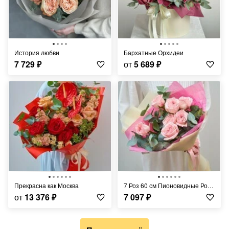
История любви
Бархатные Орхидеи
7 729
₽
от
5 689
₽
Прекрасна как Москва
7 Роз 60 см Пионовидные Розовые
от
13 376
₽
7 097
₽