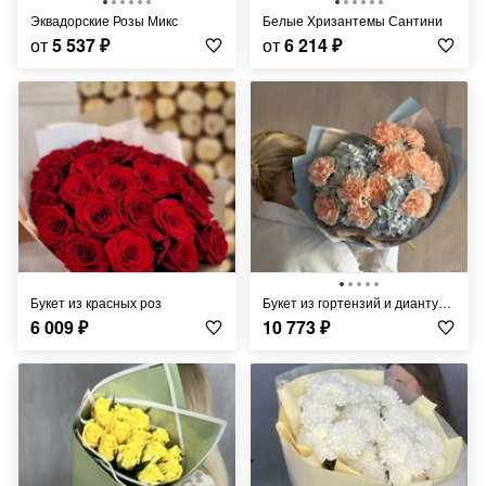
Эквадорские Розы Микс
Белые Хризантемы Сантини
от
5 537
₽
от
6 214
₽
Букет из красных роз
Букет из гортензий и диантусов
6 009
₽
10 773
₽