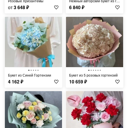
Розовые Хризантемы
Нежный авторский букет из голубой гортензии, кремовой альстромерии и гвоздик
от
3 648
₽
6 840
₽
Букет из Синей Гортензии
Букет из 5 розовых гортензий
4 162
₽
10 659
₽