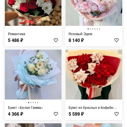
Романтика
Розовый Эдем
5 486
₽
8 140
₽
Букет «Белая Гамма»
Букет из Красных и Кофейных Роз
4 366
₽
5 599
₽