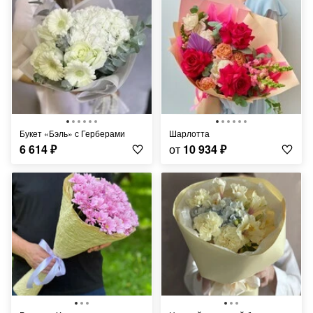
Букет «Бэль» с Герберами
Шарлотта
6 614
₽
от
10 934
₽