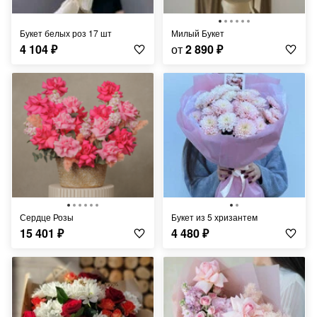
Букет белых роз 17 шт
Милый Букет
4 104
₽
от
2 890
₽
Сердце Розы
Букет из 5 хризантем
15 401
₽
4 480
₽