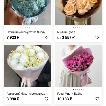
Нежный монобукет из 3 голубых гортензий
Милый Букет
7 923
₽
от
3 557
₽
Авторский букет с ромашками и нежными хризантемами в стильной упаковке
Розы Мисти Баблс
3 990
₽
10 133
₽