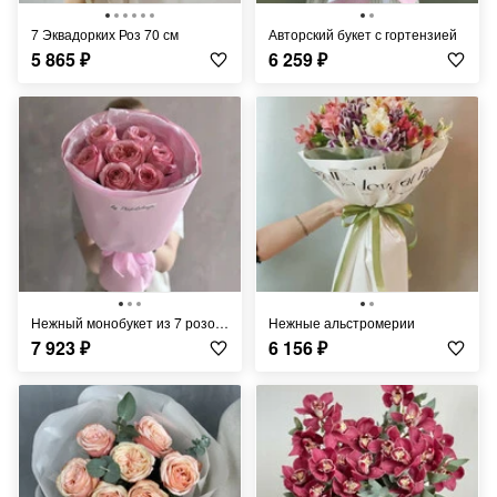
7 Эквадорких Роз 70 см
Авторский букет с гортензией
5 865
₽
6 259
₽
Нежный монобукет из 7 розовых пионовидных роз Пинк Экспрешн
Нежные альстромерии
7 923
₽
6 156
₽