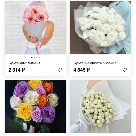
Букет-комплимент
Букет "нежность облаков"
2 314
₽
4 845
₽