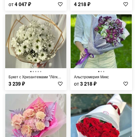
от
4 047
₽
4 218
₽
Букет с Хризантемами "Лёгкий Ветерок"
Альстромерия Микс
3 239
₽
от
3 218
₽