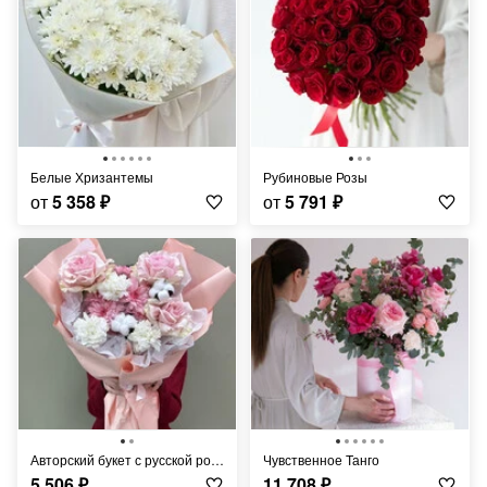
Белые Хризантемы
Рубиновые Розы
от
5 358
₽
от
5 791
₽
Авторский букет с русской розой
Чувственное Танго
5 506
₽
11 708
₽