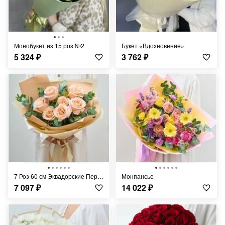
Монобукет из 15 роз №2
Букет «Вдохновение»
5 324
₽
3 762
₽
7 Роз 60 см Эквадорские Персиковые Шиммер
Монпансье
7 097
₽
14 022
₽