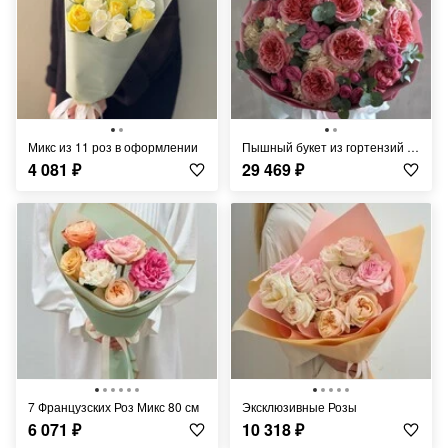
микс из 11 роз в оформлении
Пышный букет из гортензий и пионовидных роз
4 081
₽
29 469
₽
7 Французских Роз Микс 80 см
Эксклюзивные Розы
6 071
₽
10 318
₽