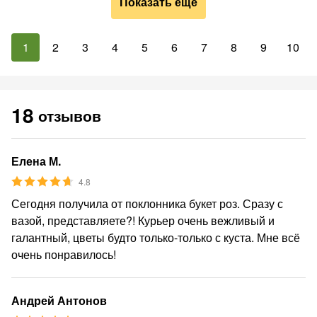
Показать ещё
1
2
3
4
5
6
7
8
9
10
18
отзывов
Елена М.
4.8
Сегодня получила от поклонника букет роз. Сразу с
вазой, представляете?! Курьер очень вежливый и
галантный, цветы будто только-только с куста. Мне всё
очень понравилось!
Андрей Антонов