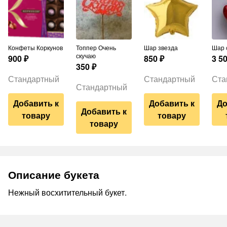
Конфеты Коркунов
Топпер Очень
Шар звезда
Шар
скучаю
900
₽
850
₽
3 5
350
₽
Стандартный
Стандартный
Ста
Стандартный
Добавить к
Добавить к
До
Добавить к
товару
товару
товару
Описание букета
Нежный восхитительный букет.