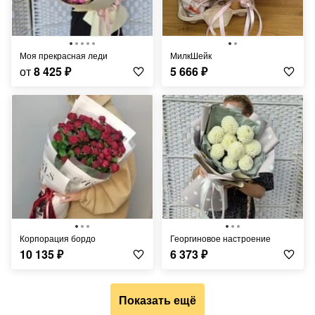
Моя прекрасная леди
МилкШейк
от
8 425
₽
5 666
₽
Корпорация бордо
Георгиновое настроение
10 135
₽
6 373
₽
Показать ещё