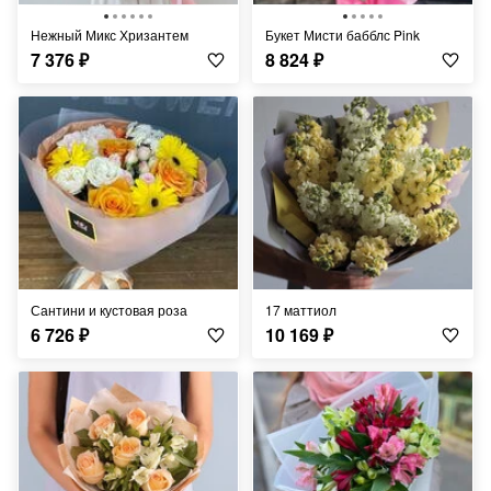
Нежный Микс Хризантем
Букет Мисти бабблс Pink
7 376
₽
8 824
₽
Сантини и кустовая роза
17 маттиол
6 726
₽
10 169
₽