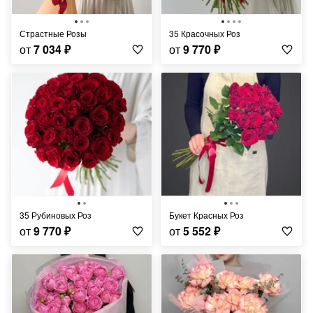
Страстные Розы
35 Красочных Роз
от
7 034
₽
от
9 770
₽
35 Рубиновых Роз
Букет Красных Роз
от
9 770
₽
от
5 552
₽