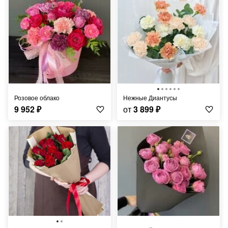
Розовое облако
Нежные Диантусы
9 952
₽
от
3 899
₽