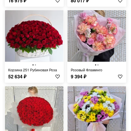
16 975
₽
80 017
₽
Корзина 251 Рубиновая Роза
Розовый Фламинго
52 634
₽
9 394
₽