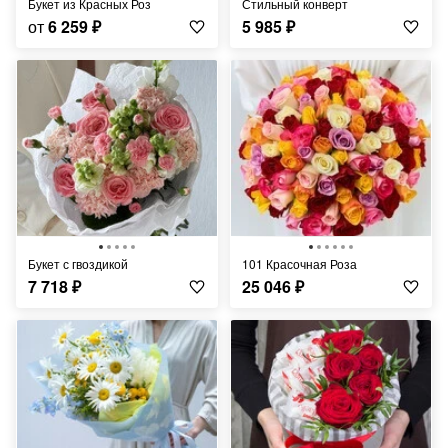
Букет из Красных Роз
Стильный конверт
от
6 259
₽
5 985
₽
Букет с гвоздикой
101 Красочная Роза
7 718
₽
25 046
₽