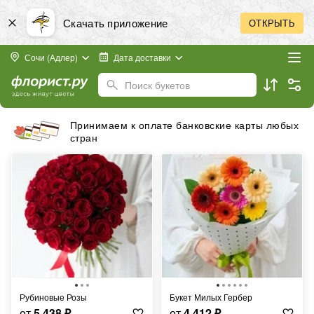
Скачать приложение
ОТКРЫТЬ
Сочи (Адлер)
Дата доставки
Поиск букетов
Принимаем к оплате банковские карты любых
стран
Рубиновые Розы
Букет Милых Гербер
от
5 438
₽
от
4 412
₽