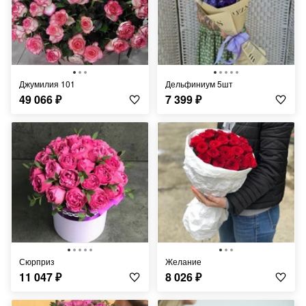
Джумилия 101
Дельфиниум 5шт
49 066
₽
7 399
₽
Сюрприз
Желание
11 047
₽
8 026
₽