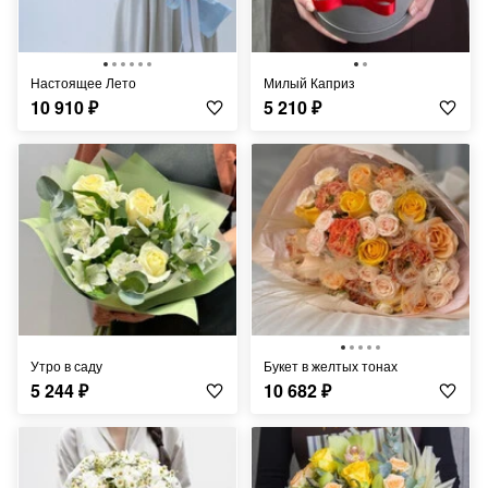
Настоящее Лето
Милый Каприз
10 910
₽
5 210
₽
Утро в саду
Букет в желтых тонах
5 244
₽
10 682
₽