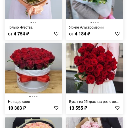
Только Чувства
Яркие Альстромерии
от
4 754
₽
от
4 184
₽
Не надо слов
Букет из 25 красных роз с лентой
10 363
₽
13 555
₽