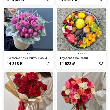
Кустовые розы Мисти Бабблс в джутовом кашпо
Фруктовая Фантазия
14 318
₽
14 923
₽