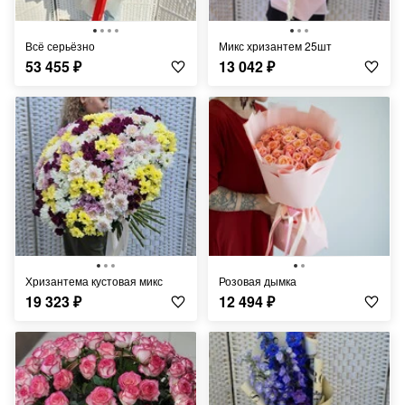
Всё серьёзно
Микс хризантем 25шт
53 455
₽
13 042
₽
Хризантема кустовая микс
Розовая дымка
19 323
₽
12 494
₽