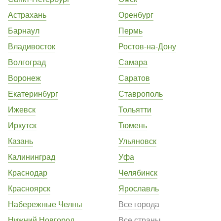
Астрахань
Оренбург
Барнаул
Пермь
Владивосток
Ростов-на-Дону
Волгоград
Самара
Воронеж
Саратов
Екатеринбург
Ставрополь
Ижевск
Тольятти
Иркутск
Тюмень
Казань
Ульяновск
Калининград
Уфа
Краснодар
Челябинск
Красноярск
Ярославль
Набережные Челны
Все города
Нижний Новгород
Все страны