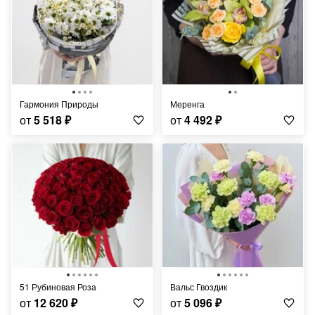
Гармония Природы
Меренга
от
5 518
₽
от
4 492
₽
51 Рубиновая Роза
Вальс Гвоздик
от
12 620
₽
от
5 096
₽