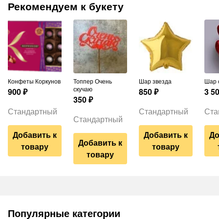
Рекомендуем к букету
Конфеты Коркунов
Топпер Очень
Шар звезда
Шар
скучаю
900
₽
850
₽
3 5
350
₽
Стандартный
Стандартный
Ста
Стандартный
Добавить к
Добавить к
До
Добавить к
товару
товару
товару
Популярные категории