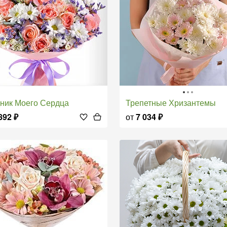
дник Моего Сердца
Трепетные Хризантемы
892
₽
от
7 034
₽