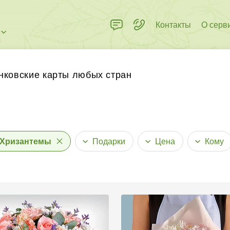
Контакты
О серв
нковские карты любых стран
Хризантемы
Подарки
Цена
Кому