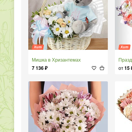
Хит
Хит
Мишка в Хризантемах
Праз
7 136
₽
от
15 