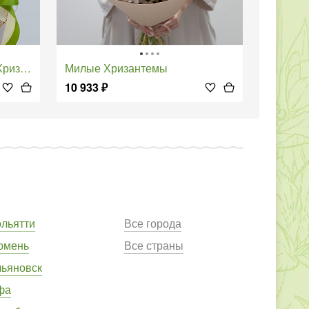
антем
Милые Хризантемы
10 933
₽
ольятти
Все города
юмень
Все страны
льяновск
фа