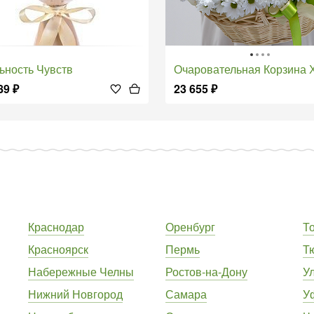
льность Чувств
Очаровательная Корзина Хриз
89
₽
23 655
₽
Краснодар
Оренбург
Т
Красноярск
Пермь
Т
Набережные Челны
Ростов-на-Дону
У
Нижний Новгород
Самара
У