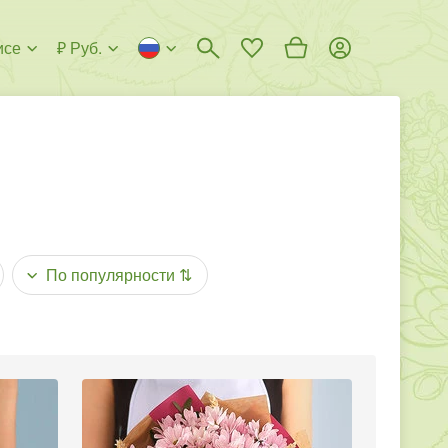
исе
₽ Руб.
По популярности
⇅