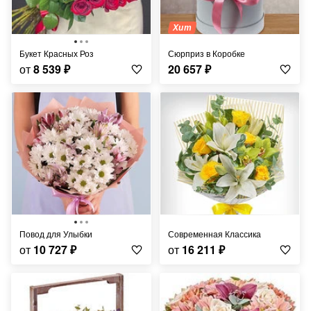
Хит
Букет Красных Роз
Сюрприз в Коробке
от
8 539
₽
20 657
₽
Повод для Улыбки
Современная Классика
от
10 727
₽
от
16 211
₽