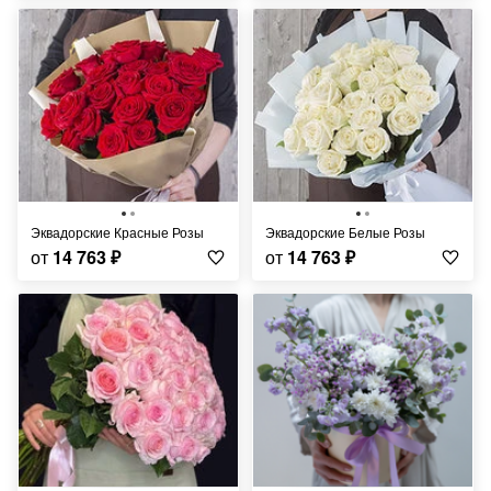
Эквадорские Красные Розы
Эквадорские Белые Розы
от
14 763
₽
от
14 763
₽