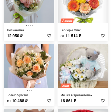
Акция
Незнакомка
Герберы Микс
12 950
₽
от
11 514
₽
Хит
Только Чувства
Мишка в Хризантемах
от
10 488
₽
16 861
₽