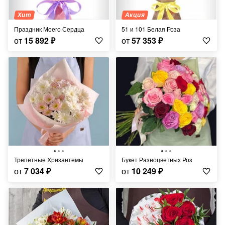
Хит
Акция
Праздник Моего Сердца
51 и 101 Белая Роза
от
15 892
₽
от
57 353
₽
Трепетные Хризантемы
Букет Разноцветных Роз
от
7 034
₽
от
10 249
₽