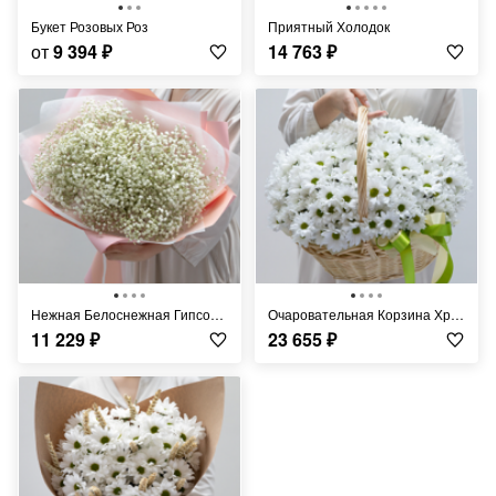
Букет Розовых Роз
Приятный Холодок
от
9 394
₽
14 763
₽
Нежная Белоснежная Гипсофила
Очаровательная Корзина Хризантем
11 229
₽
23 655
₽