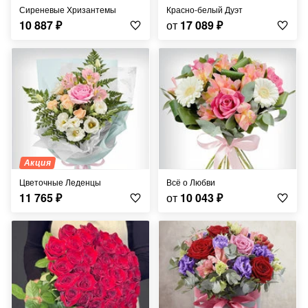
Сиреневые Хризантемы
Красно-белый Дуэт
10 887
₽
от
17 089
₽
Акция
Цветочные Леденцы
Всё о Любви
11 765
₽
от
10 043
₽