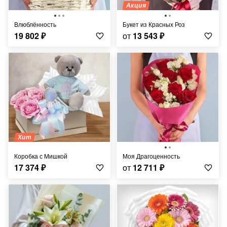
Акция
Влюблённость
Букет из Красных Роз
19 802
₽
от
13 543
₽
Хит
Коробка с Мишкой
Моя Драгоценность
17 374
₽
от
12 711
₽