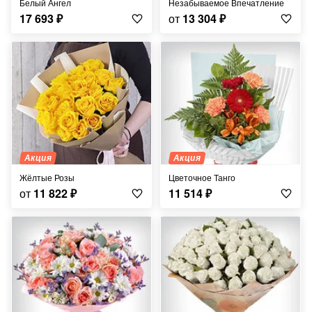
Белый Ангел
Незабываемое Впечатление
17 693
₽
от
13 304
₽
Акция
Акция
Жёлтые Розы
Цветочное Танго
от
11 822
₽
11 514
₽