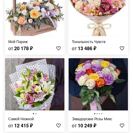
Мой Париж
Тональность Чувств
от
20 178
₽
от
13 486
₽
Самой Нежной
Эквадорские Розы Микс
от
12 415
₽
от
10 249
₽