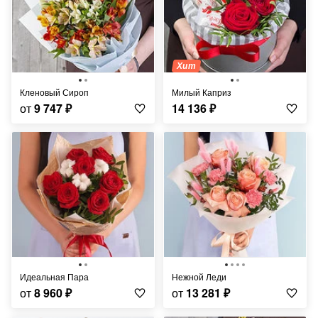
Хит
Кленовый Сироп
Милый Каприз
от
9 747
₽
14 136
₽
Идеальная Пара
Нежной Леди
от
8 960
₽
от
13 281
₽