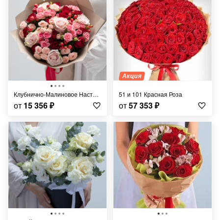
Акция
Клубнично-Малиновое Настроение
51 и 101 Красная Роза
от
15 356
₽
от
57 353
₽