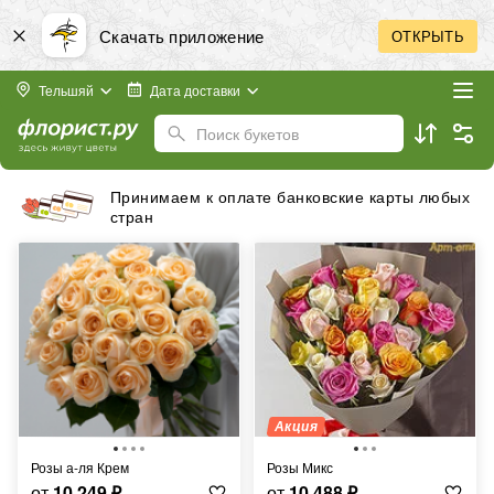
Скачать приложение
ОТКРЫТЬ
Тельшяй
Дата доставки
Поиск букетов
Принимаем к оплате банковские карты любых
стран
Акция
Розы а-ля Крем
Розы Микс
от
10 249
₽
от
10 488
₽