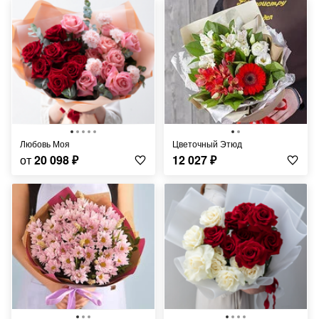
Любовь Моя
Цветочный Этюд
от
20 098
₽
12 027
₽