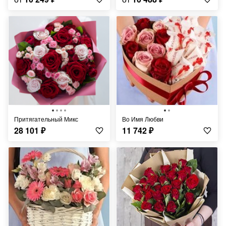
Притягательный Микс
Во Имя Любви
28 101
₽
11 742
₽