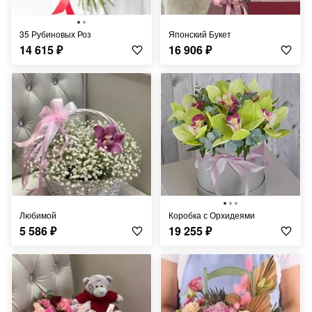
35 Рубиновых Роз
Японский Букет
14 615
₽
16 906
₽
Любимой
Коробка с Орхидеями
5 586
₽
19 255
₽