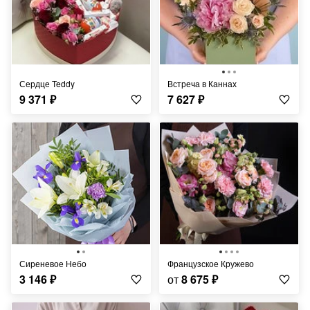
Сердце Teddy
Встреча в Каннах
9 371
₽
7 627
₽
Сиреневое Небо
Французское Кружево
3 146
₽
от
8 675
₽