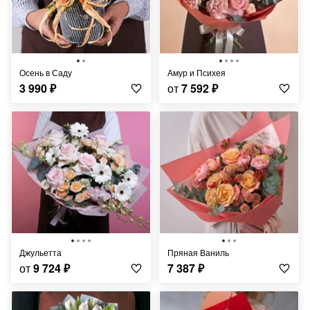
Осень в Саду
Амур и Психея
3 990
₽
от
7 592
₽
Джульетта
Пряная Ваниль
от
9 724
₽
7 387
₽