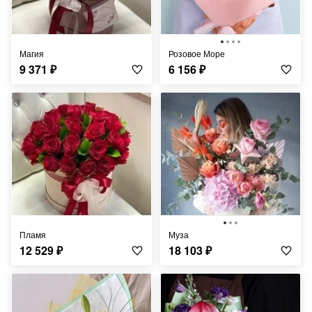
Магия
Розовое Море
9 371
₽
6 156
₽
Пламя
Муза
12 529
₽
18 103
₽