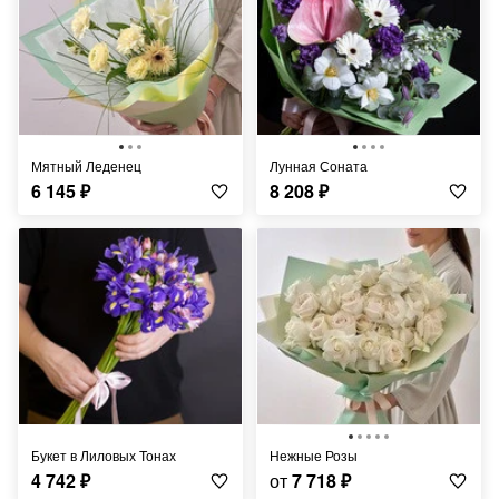
Мятный Леденец
Лунная Соната
6 145
₽
8 208
₽
Букет в Лиловых Тонах
Нежные Розы
4 742
₽
от
7 718
₽