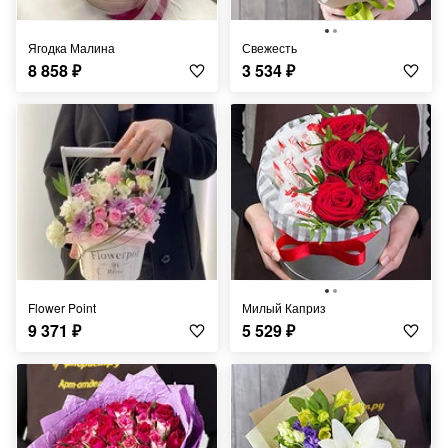
Ягодка Малина
Свежесть
8 858
₽
3 534
₽
Flower Point
Милый Каприз
9 371
₽
5 529
₽