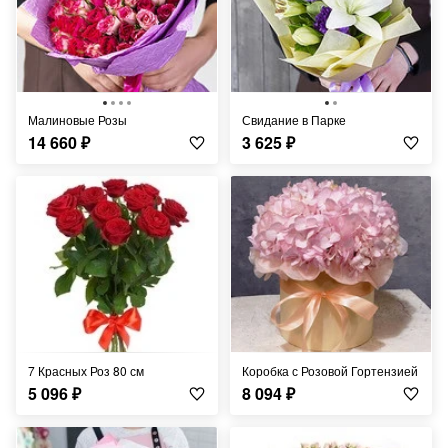
Малиновые Розы
Свидание в Парке
14 660
₽
3 625
₽
7 Красных Роз 80 см
Коробка с Розовой Гортензией
5 096
₽
8 094
₽