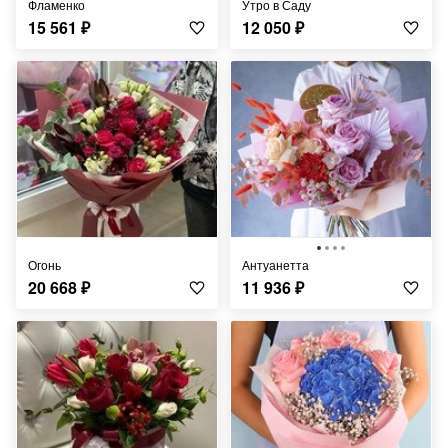
Фламенко
Утро в Саду
15 561
₽
12 050
₽
Огонь
Антуанетта
20 668
₽
11 936
₽