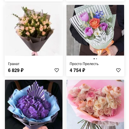
Гранат
Просто Прелесть
6 829
₽
4 754
₽