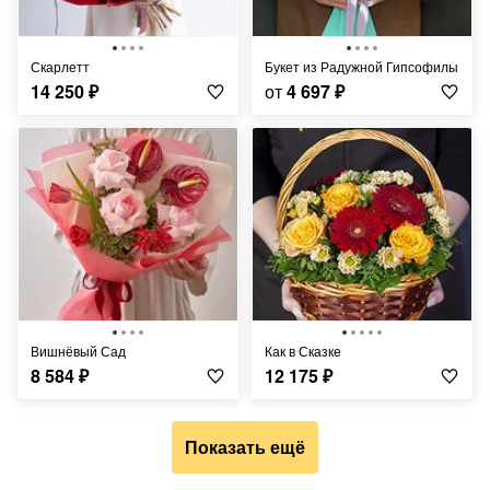
Скарлетт
Букет из Радужной Гипсофилы
14 250
₽
от
4 697
₽
Вишнёвый Сад
Как в Сказке
8 584
₽
12 175
₽
Показать ещё