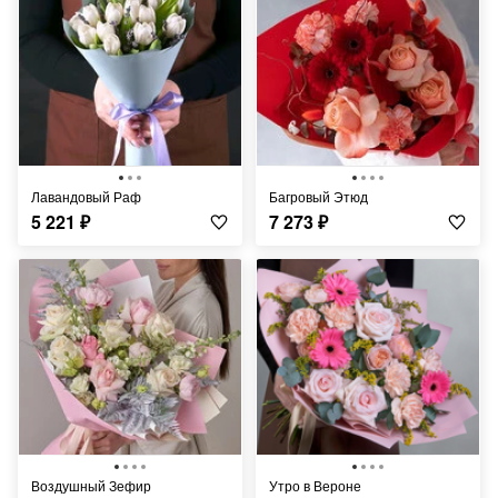
Лавандовый Раф
Багровый Этюд
5 221
₽
7 273
₽
Воздушный Зефир
Утро в Вероне