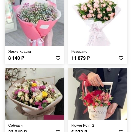
Яркие Краски
Реверанс
8 140
₽
11 879
₽
Соблазн
Flower Point 2
33 242
₽
6 373
₽