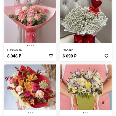
Нежность
Облако
8 048
₽
6 099
₽