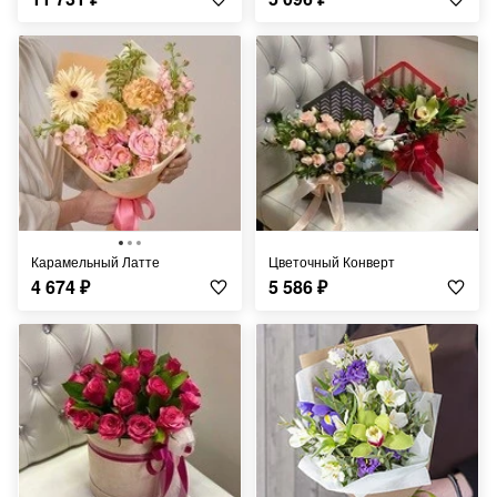
Карамельный Латте
Цветочный Конверт
4 674
₽
5 586
₽