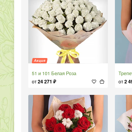
Акция
51 и 101 Белая Роза
Треп
от
24 271
₽
от
2 4