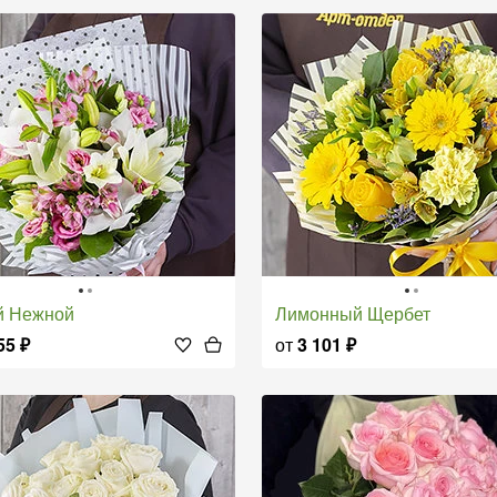
й Нежной
Лимонный Щербет
55
₽
от
3 101
₽