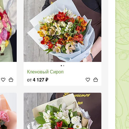
Кленовый Сироп
от
4 127
₽