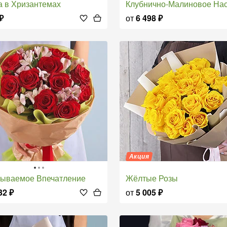
а в Хризантемах
Клубнично-Малиновое Настро
₽
от
6 498
₽
Акция
бываемое Впечатление
Жёлтые Розы
32
₽
от
5 005
₽