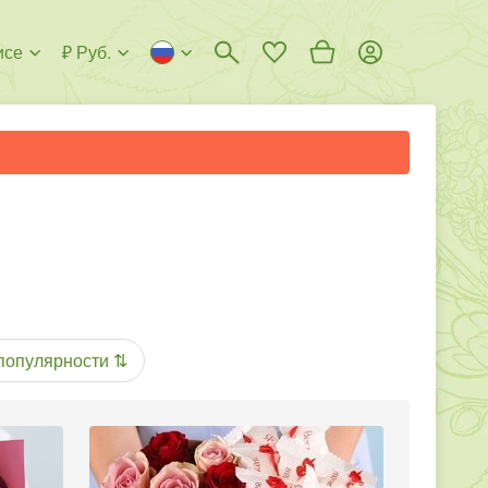
исе
₽ Руб.
популярности
⇅