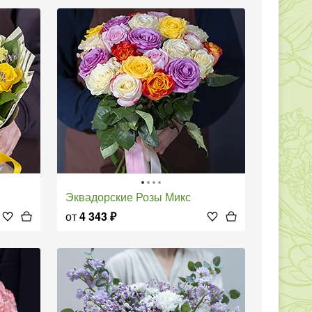
Эквадорские Розы Микс
от
4 343
₽