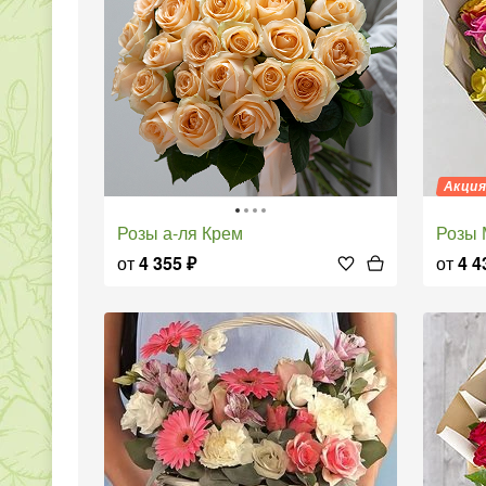
Акци
Розы а-ля Крем
Розы
от
4 355
₽
от
4 4