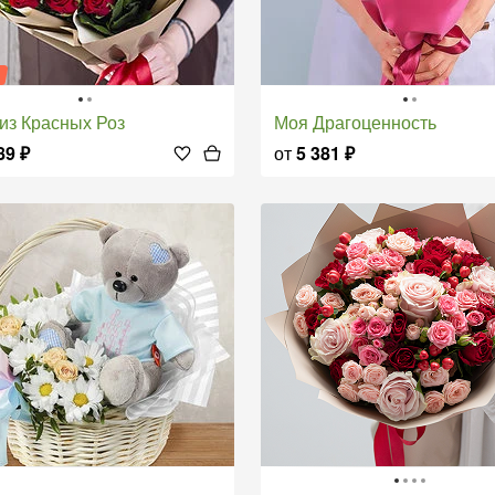
я
т из Красных Роз
Моя Драгоценность
89
₽
от
5 381
₽