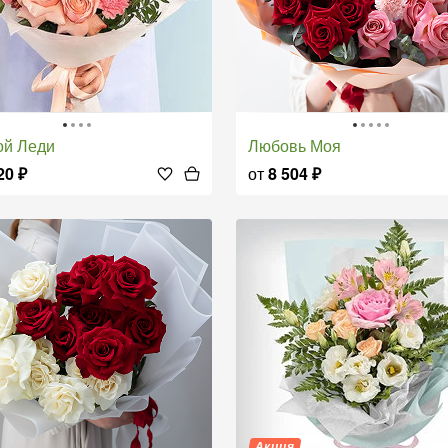
ой Леди
Любовь Моя
20
₽
от
8 504
₽
Акция