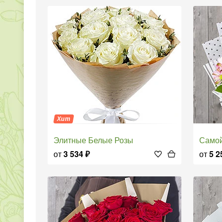
Хит
Элитные Белые Розы
Само
от
3 534
₽
от
5 2