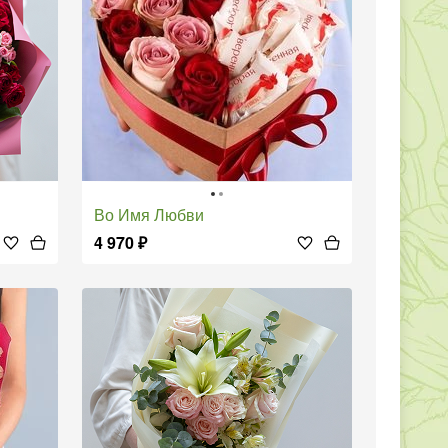
Во Имя Любви
4 970
₽