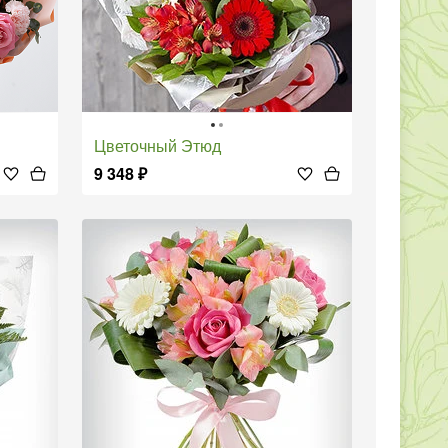
Цветочный Этюд
9 348
₽