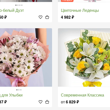
но-белый Дуэт
Цветочные Леденцы
50
₽
4 982
₽
д для Улыбки
Современная Классика
37
₽
от
6 829
₽