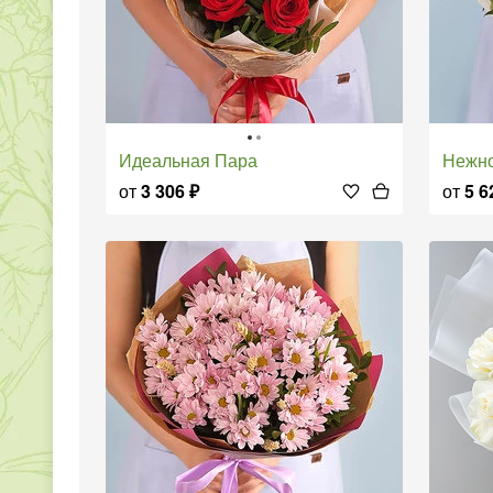
Идеальная Пара
Нежн
от
3 306
₽
от
5 6