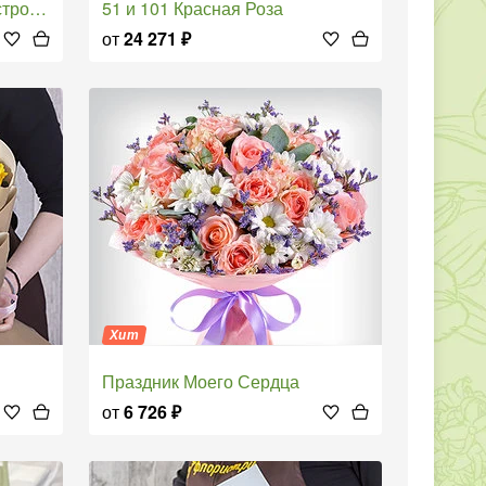
ение
51 и 101 Красная Роза
от
24 271
₽
Хит
Праздник Моего Сердца
от
6 726
₽