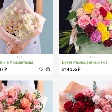
етные Хризантемы
Букет Разноцветных Роз
97
₽
от
4 355
₽