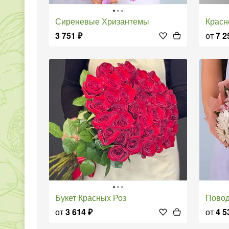
Сиреневые Хризантемы
Крас
3 751
₽
от
7 2
Букет Красных Роз
Пово
от
3 614
₽
от
4 5