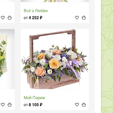
Всё о Любви
от
4 252
₽
Мой Париж
от
8 105
₽