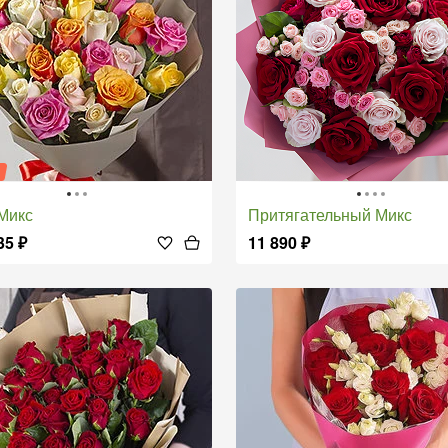
я
 Микс
Притягательный Микс
35
₽
11 890
₽