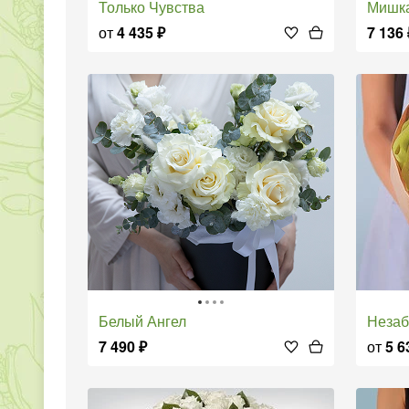
Только Чувства
Мишк
от
4 435
₽
7 136
Белый Ангел
Неза
7 490
₽
от
5 6