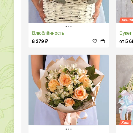
Акци
Влюблённость
Буке
8 379
₽
от
5 6
Хит