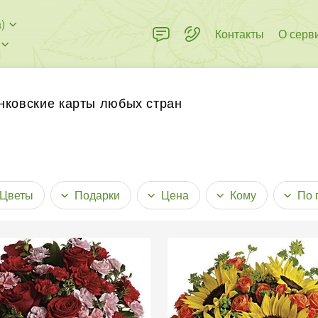
)
Контакты
О серв
 пределах города
нковские карты любых стран
Цветы
Подарки
Цена
Кому
По 