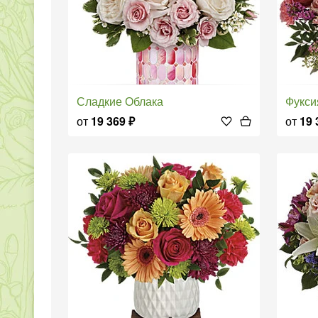
Сладкие Облака
Фукс
от
19 369
₽
от
19 