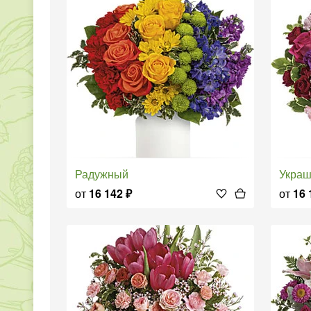
Радужный
Укра
от
16 142
₽
от
16 