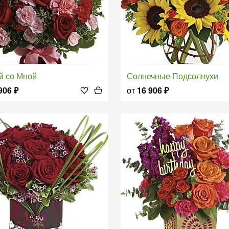
уй со Мной
Солнечные Подсолнухи
906
₽
от
16 906
₽