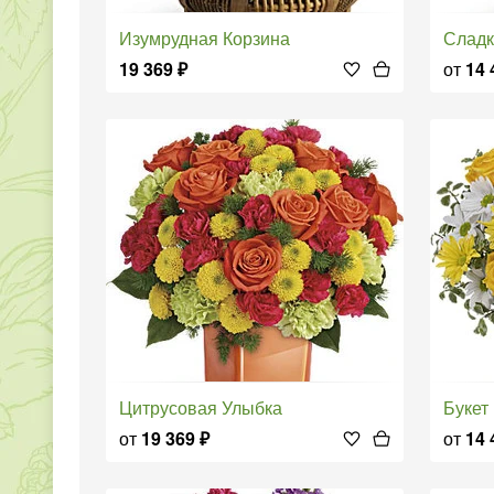
Изумрудная Корзина
Слад
19 369
₽
от
14 
Цитрусовая Улыбка
Буке
от
19 369
₽
от
14 