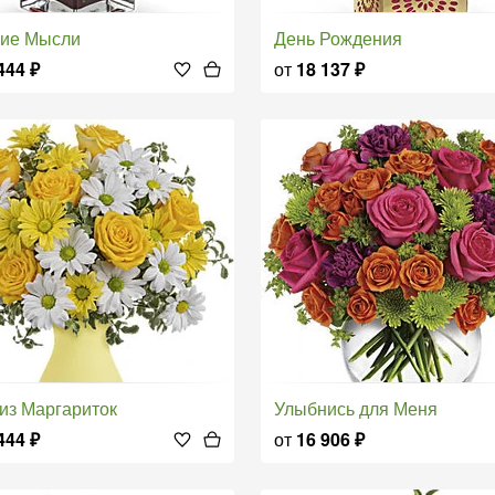
кие Мысли
День Рождения
444
₽
от
18 137
₽
т из Маргариток
Улыбнись для Меня
444
₽
от
16 906
₽