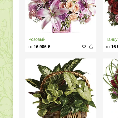
Розовый
Танц
от
16 906
₽
от
16 