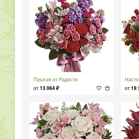
Прыгая от Радости
Наст
от
13 064
₽
от
19 