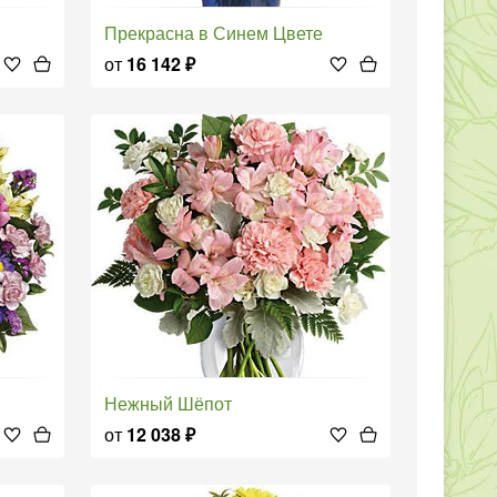
Прекрасна в Синем Цвете
от
16 142
₽
Нежный Шёпот
от
12 038
₽