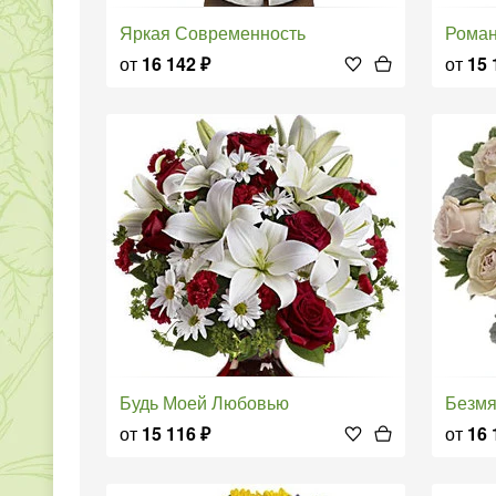
Яркая Современность
Рома
от
16 142
₽
от
15 
Будь Моей Любовью
Безм
от
15 116
₽
от
16 