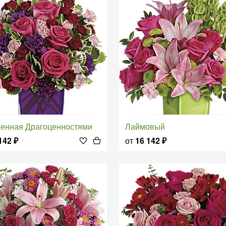
шенная Драгоценностями
Лаймовый
142
₽
от
16 142
₽