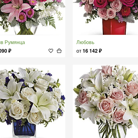
ив Румянца
Любовь
090
₽
от
16 142
₽