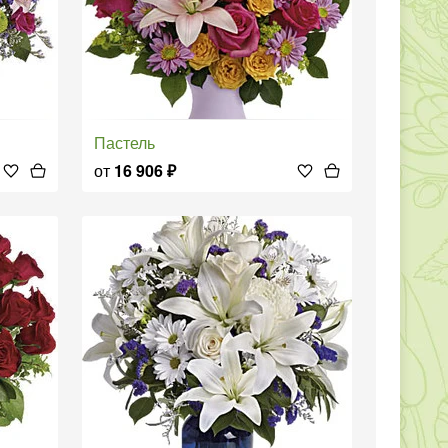
Пастель
от
16 906
₽