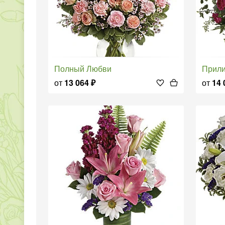
Полный Любви
Прил
от
13 064
₽
от
14 