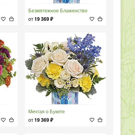
Безмятежное Блаженство
от
19 369
₽
Мечтая о Букете
от
19 369
₽