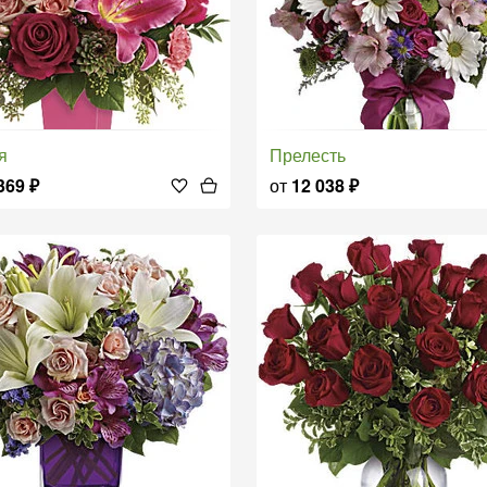
ия
Прелесть
369
₽
от
12 038
₽