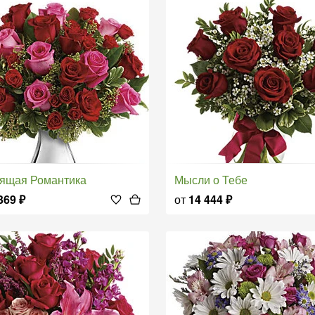
оящая Романтика
Мысли о Тебе
369
₽
от
14 444
₽