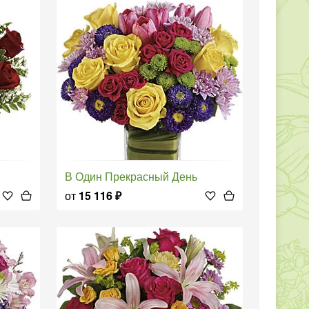
В Один Прекрасный День
от
15 116
₽