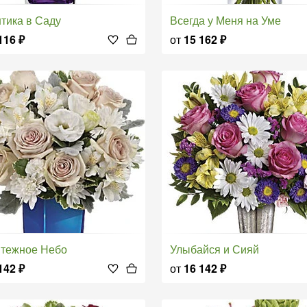
нтика в Саду
Всегда у Меня на Уме
116
₽
от
15 162
₽
ятежное Небо
Улыбайся и Сияй
142
₽
от
16 142
₽