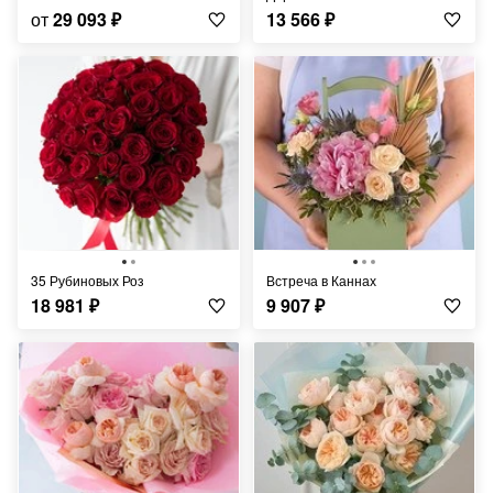
от
29 093
₽
13 566
₽
35 Рубиновых Роз
Встреча в Каннах
18 981
₽
9 907
₽