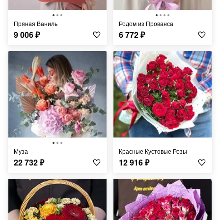
Пряная Ваниль
Родом из Прованса
9 006
₽
6 772
₽
Муза
Красные Кустовые Розы
22 732
₽
12 916
₽