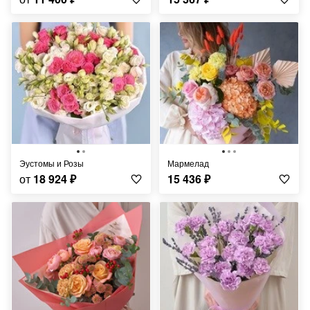
Эустомы и Розы
Мармелад
от
18 924
₽
15 436
₽