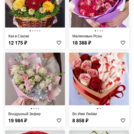
Как в Сказке
Малиновые Розы
12 175
₽
18 388
₽
Воздушный Зефир
Во Имя Любви
19 984
₽
8 858
₽