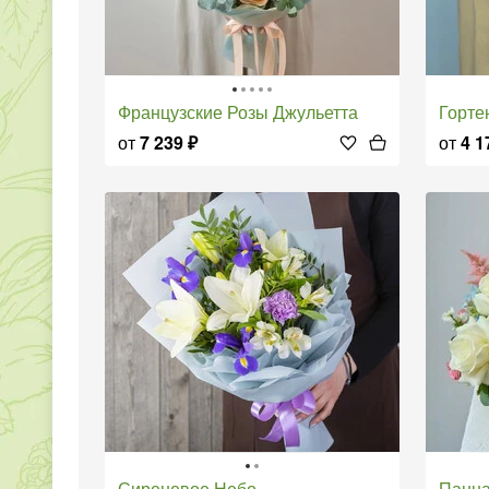
Французские Розы Джульетта
Горт
от
7 239
₽
от
4 1
Сиреневое Небо
Панн