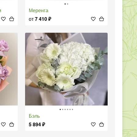
и
Меренга
от
7 410
₽
Бэль
5 894
₽