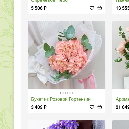
5 506
₽
13 55
Букет из Розовой Гортензии
Аром
3 409
₽
21 64