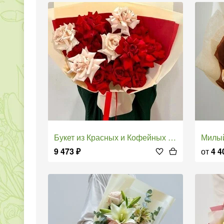
Букет из Красных и Кофейных Роз
Милы
9 473
₽
от
4 4