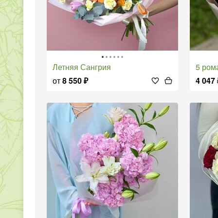
Летняя Сангрия
5 рома
от
8 550
₽
4 047