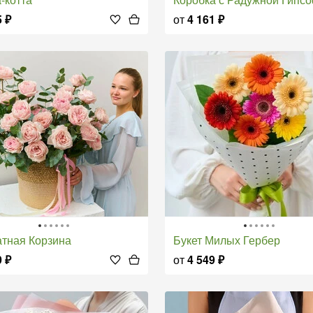
5
₽
от
4 161
₽
атная Корзина
Букет Милых Гербер
9
₽
от
4 549
₽