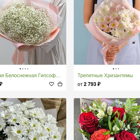
ая Белоснежная Гипсофила
Трепетные Хризантемы
₽
от
2 793
₽