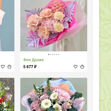
Фея Драже
5 677
₽