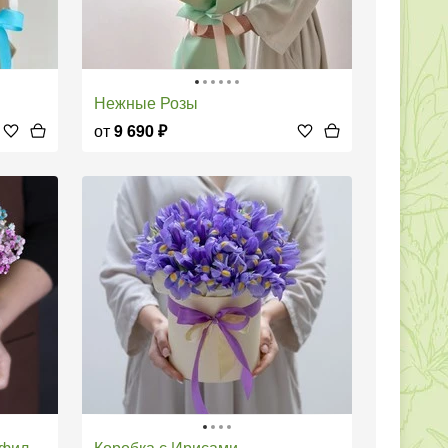
Нежные Розы
от
9 690
₽
илой
Коробка с Ирисами