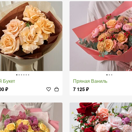
й Букет
Пряная Ваниль
00
₽
7 125
₽