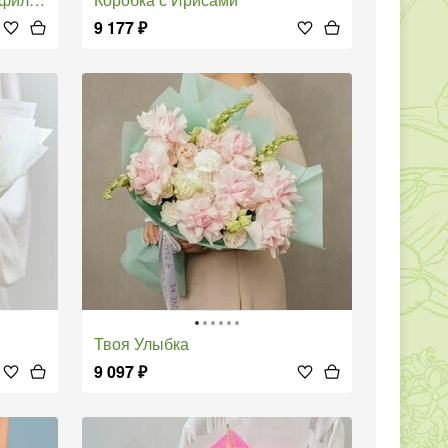
9 177
₽
Твоя Улыбка
9 097
₽