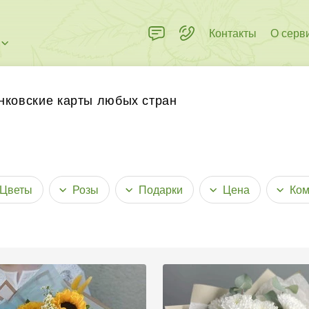
Контакты
О серв
 пределах города
нковские карты любых стран
Цветы
Розы
Подарки
Цена
Ком