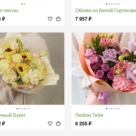
ат весны
Облако из Белой Гортензи
4
₽
7 957
₽
ечный Букет
Люблю Тебя
2
₽
6 255
₽