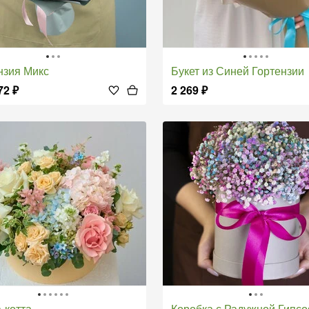
ензия Микс
Букет из Синей Гортензии
72
₽
2 269
₽
а-котта
Коробка с Радужной Гипсоф