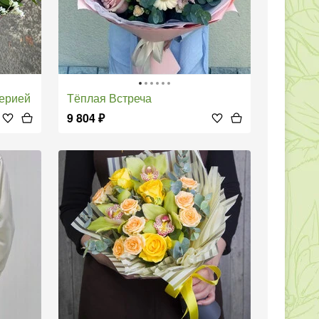
мерией
Тёплая Встреча
9 804
₽