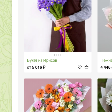
Букет из Ирисов
Нежн
от
5 016
₽
4 446