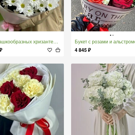
шкообразных хризантем в упаковке
Букет с розами и альстро
₽
4 845
₽