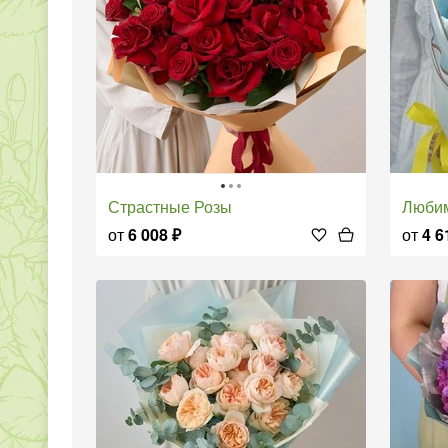
Страстные Розы
Люби
от
6 008
₽
от
4 6