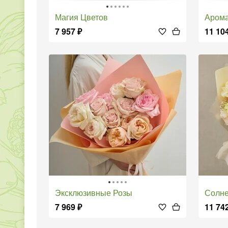
Магия Цветов
Аром
7 957
₽
11 10
Эксклюзивные Розы
Солн
7 969
₽
11 74