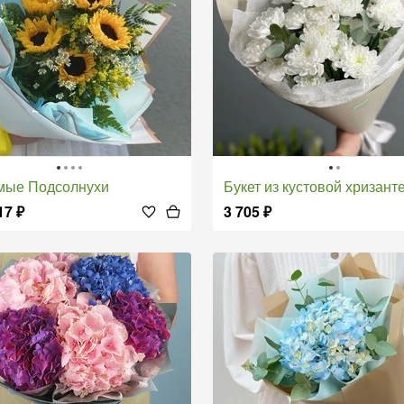
мые Подсолнухи
Букет из кустовой хризантемы с эвка
17
₽
3 705
₽