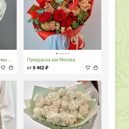
липтом
Прекрасна как Москва
от
9 462
₽