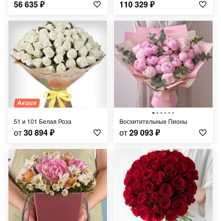
56 635
₽
110 329
₽
Акция
51 и 101 Белая Роза
Восхитительные Пионы
от
30 894
₽
от
29 093
₽