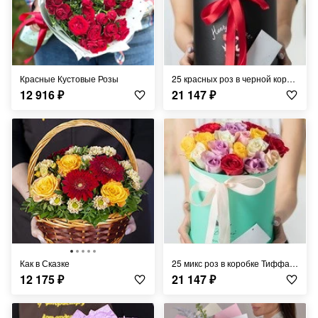
Красные Кустовые Розы
25 красных роз в черной коробке
12 916
₽
21 147
₽
Как в Сказке
25 микс роз в коробке Тиффани
12 175
₽
21 147
₽