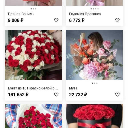
Пряная Ваниль
Родом из Прованса
9 006
₽
6 772
₽
Букет из 101 красно-белой розы
Муза
161 652
₽
22 732
₽