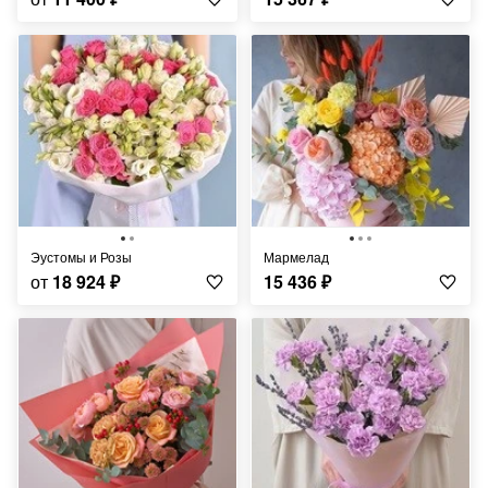
Эустомы и Розы
Мармелад
от
18 924
₽
15 436
₽