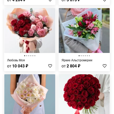
Любовь Моя
Яркие Альстромерии
от
10 043
₽
от
2 804
₽