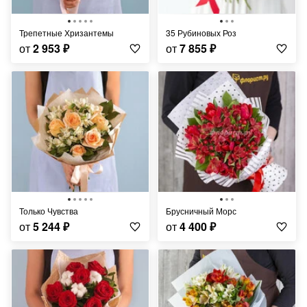
Трепетные Хризантемы
35 Рубиновых Роз
от
2 953
₽
от
7 855
₽
Только Чувства
Брусничный Морс
от
5 244
₽
от
4 400
₽