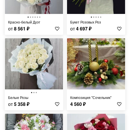
Красно-белый Дуэт
Букет Розовых Роз
от
8 561
₽
от
4 697
₽
Белые Розы
Композиция "Сочельник"
от
5 358
₽
4 560
₽