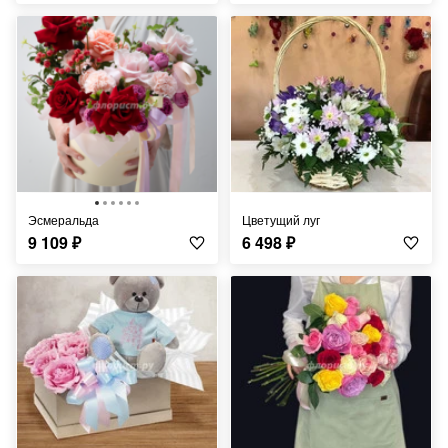
Эсмеральда
Цветущий луг
9 109
₽
6 498
₽