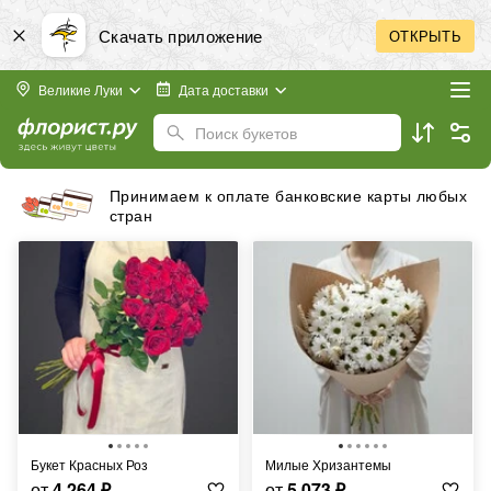
Скачать приложение
ОТКРЫТЬ
Великие Луки
Дата доставки
Поиск букетов
банковские карты любых
Бесплатная доставка 
Букет Красных Роз
Милые Хризантемы
от
4 264
₽
от
5 073
₽