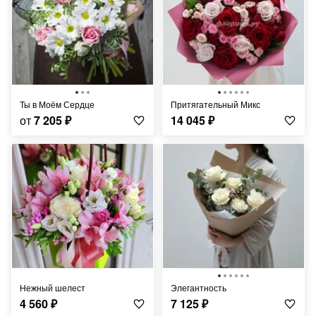
Ты в Моём Сердце
Притягательный Микс
от
7 205
₽
14 045
₽
Нежный шелест
Элегантность
4 560
₽
7 125
₽