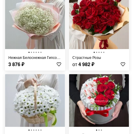
Нежная Белоснежная Гипсофила
Страстные Розы
3 876
₽
от
4 982
₽