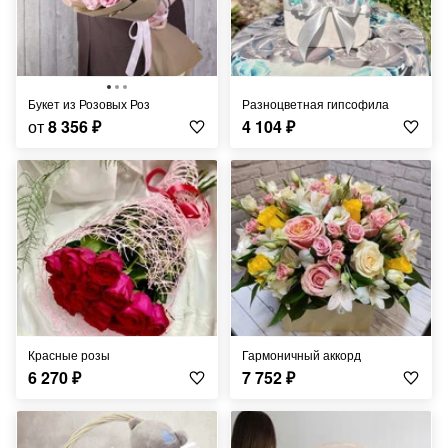
Букет из Розовых Роз
Разноцветная гипсофила
от
8 356
₽
4 104
₽
Красные розы
Гармоничный аккорд
6 270
₽
7 752
₽