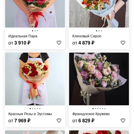
Идеальная Пара
Кленовый Сироп
от
3 910
₽
от
4 879
₽
Красные Розы и Эустомы
Французское Кружево
от
7 969
₽
от
6 829
₽