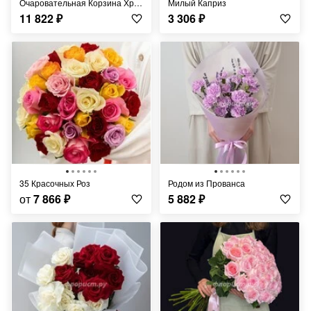
Очаровательная Корзина Хризантем
Милый Каприз
11 822
₽
3 306
₽
35 Красочных Роз
Родом из Прованса
от
7 866
₽
5 882
₽