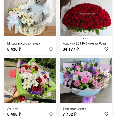
Мишка в Хризантемах
Корзина 251 Рубиновая Роза
8 436
₽
34 177
₽
Летний
Заветная мечта
6 498
₽
7 752
₽