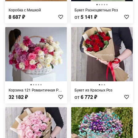
Коробка с Мишкой
Букет Разноцветных Роз
8 687
₽
от
5 141
₽
Корзина 121 Романтичная Роза
Букет из Красных Роз
32 182
₽
от
6 772
₽