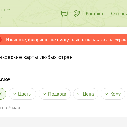
вск
Контакты
О серв
Извините, флористы не смогут выполнить заказ на Украи
нковские карты любых стран
вске
Цветы
Подарки
Цена
Кому
 на 9 мая