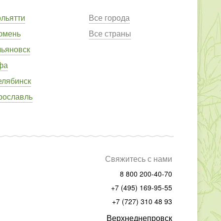
ольятти
Все города
юмень
Все страны
льяновск
фа
елябинск
рославль
Свяжитесь с нами
8 800 200-40-70
+7 (495) 169-95-55
+7 (727) 310 48 93
Верхнеднепровск