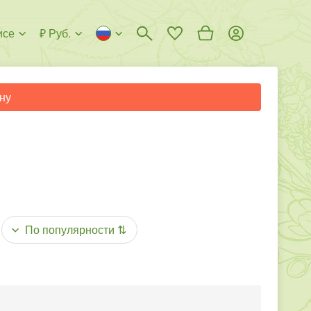
исе
₽ Руб.
ну
По популярности
⇅