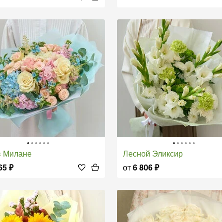
 в Милане
Лесной Эликсир
65
₽
от
6 806
₽