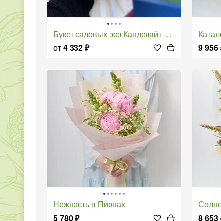
Букет садовых роз Канделайт с эвкалиптом
Ката
от
4 332
₽
9 956
Нежность в Пионах
Солн
5 780
₽
8 653