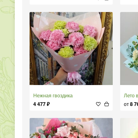
Нежная гвоздика
Лето
4 477
₽
от
8 7