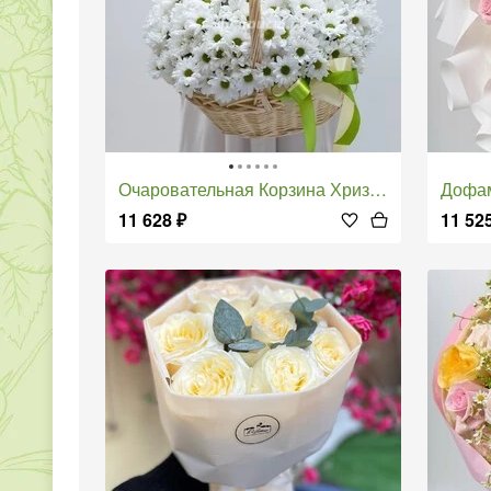
Очаровательная Корзина Хризантем
Доф
11 628
₽
11 52