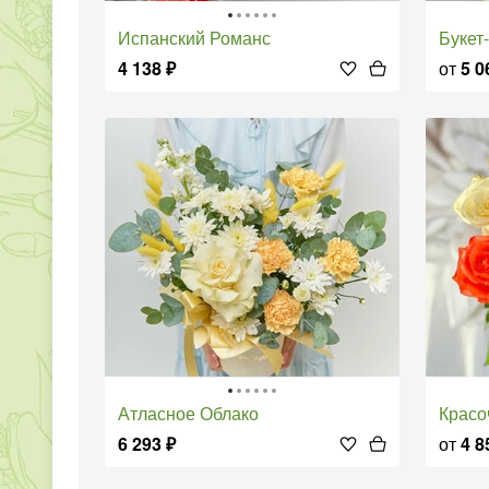
Испанский Романс
Буке
4 138
₽
от
5 0
Атласное Облако
Крас
6 293
₽
от
4 8