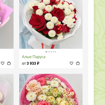
Алые Паруса
от
3 933
₽