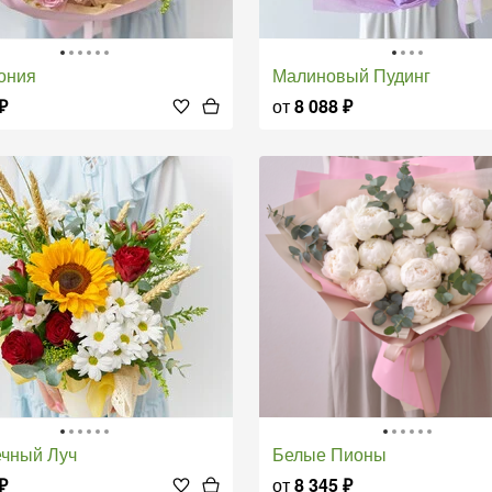
лония
Малиновый Пудинг
₽
от
8 088
₽
ечный Луч
Белые Пионы
₽
от
8 345
₽