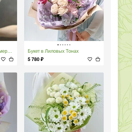
рией
Букет в Лиловых Тонах
5 780
₽