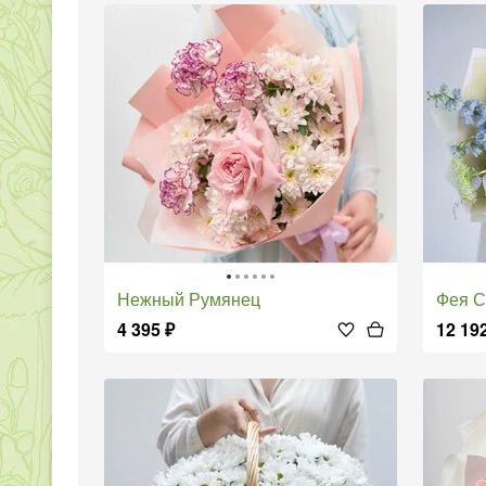
Нежный Румянец
Фея 
4 395
₽
12 19