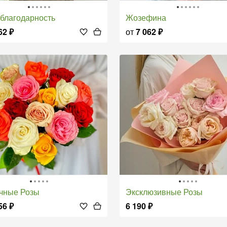
т-благодарность
Жозефина
62
₽
от
7 062
₽
очные Розы
Эксклюзивные Розы
56
₽
6 190
₽