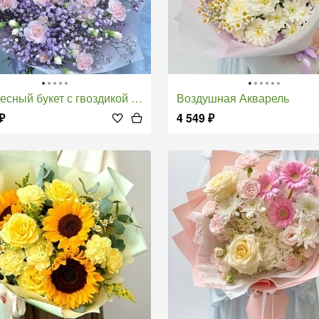
сный букет с гвоздикой и гипсофилой
Воздушная Акварель
₽
4 549
₽