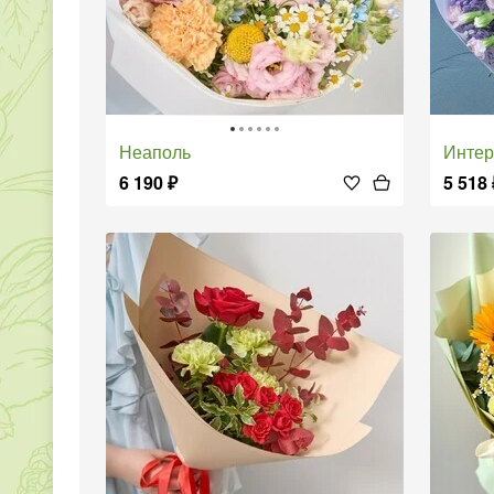
Неаполь
Интере
6 190
₽
5 518