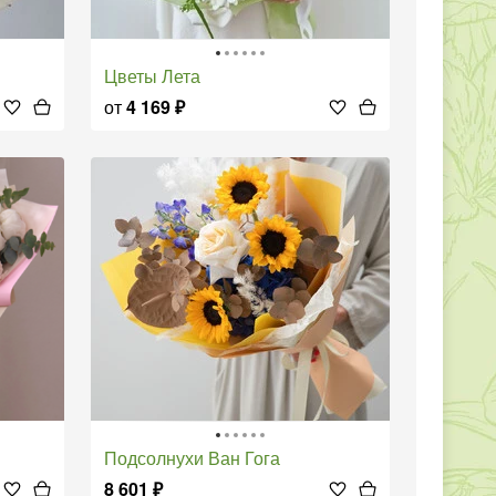
Цветы Лета
от
4 169
₽
Подсолнухи Ван Гога
8 601
₽