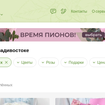
Контакты
О серв
ладивостоке
ых
Цветы
Розы
Подарки
Цен
лённых