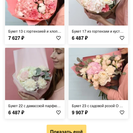
Букет 13 с гортензией и хлопком "Рассветы Флори"
Букет 17 из гортензии и кустовой розы "Гортензии Флори"
7 627
₽
6 487
₽
Букет 22 с дамасской парфюмированной розой и гортензией "История Флори"
Букет 23 с садовой розой О Хара, пионовидной розой бомбастик и гортензией "Сердце Флори"
6 487
₽
9 907
₽
Показать ещё