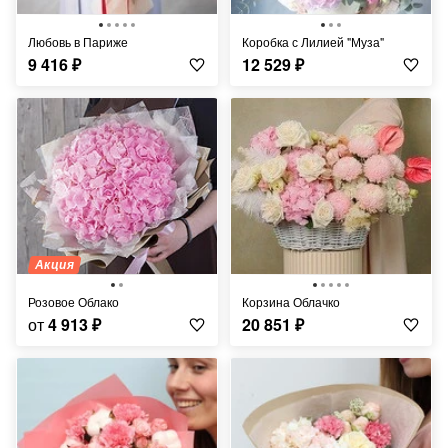
Любовь в Париже
Коробка с Лилией "Муза"
9 416
₽
12 529
₽
Акция
Розовое Облако
Корзина Облачко
от
4 913
₽
20 851
₽