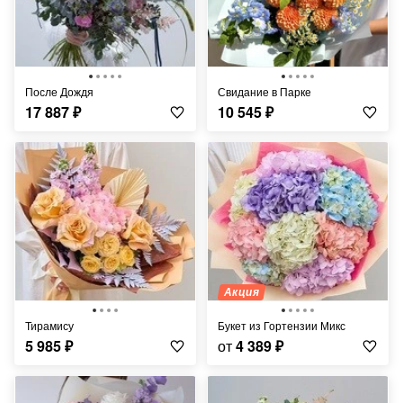
После Дождя
Свидание в Парке
17 887
₽
10 545
₽
Акция
Тирамису
Букет из Гортензии Микс
5 985
₽
от
4 389
₽