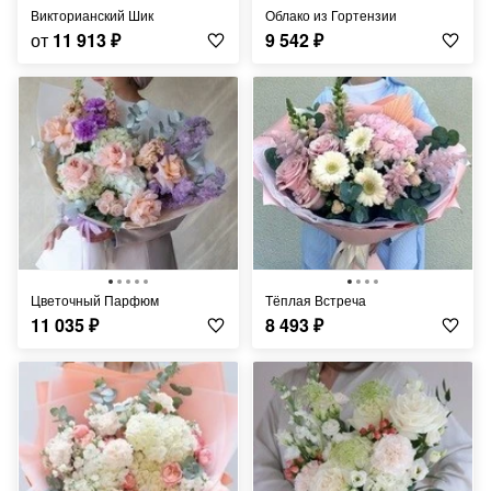
Викторианский Шик
Облако из Гортензии
от
11 913
₽
9 542
₽
Цветочный Парфюм
Тёплая Встреча
11 035
₽
8 493
₽