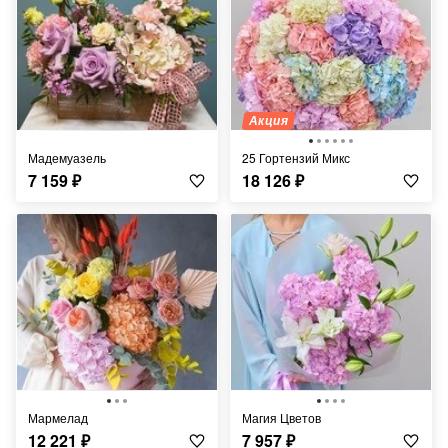
Акция
Мадемуазель
25 Гортензий Микс
7 159
₽
18 126
₽
Мармелад
Магия Цветов
12 221
₽
7 957
₽