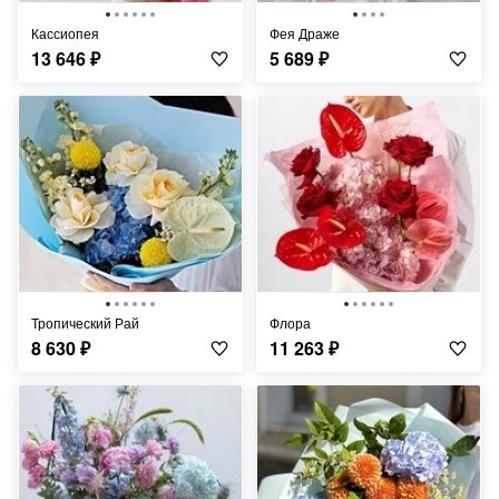
Кассиопея
Фея Драже
13 646
₽
5 689
₽
Тропический Рай
Флора
8 630
₽
11 263
₽