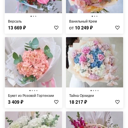
Версаль
Ванильный Крем
13 669
₽
от
10 249
₽
Букет из Розовой Гортензии
Тайна Орхидеи
3 409
₽
18 217
₽