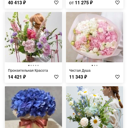
40 413
₽
от
11 275
₽
Пронзительная Красота
Чистая Душа
14 421
₽
11 343
₽