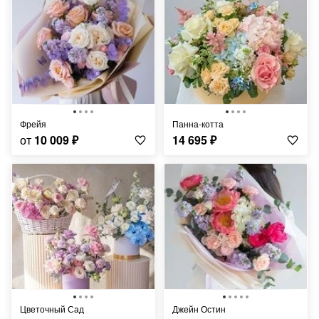
Фрейя
Панна-котта
от
10 009
₽
14 695
₽
Цветочный Сад
Джейн Остин