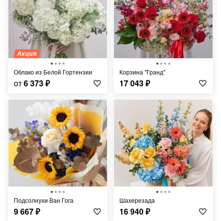
Акция
Облако из Белой Гортензии
Корзина "Гранд"
от
6 373
₽
17 043
₽
Подсолнухи Ван Гога
Шахерезада
9 667
₽
16 940
₽