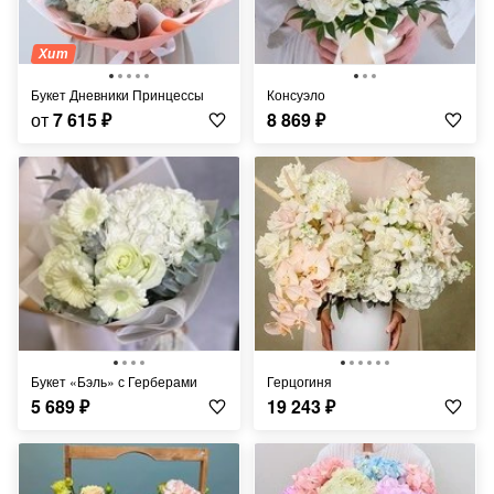
Хит
Букет Дневники Принцессы
Консуэло
от
7 615
₽
8 869
₽
Букет «Бэль» с Герберами
Герцогиня
5 689
₽
19 243
₽