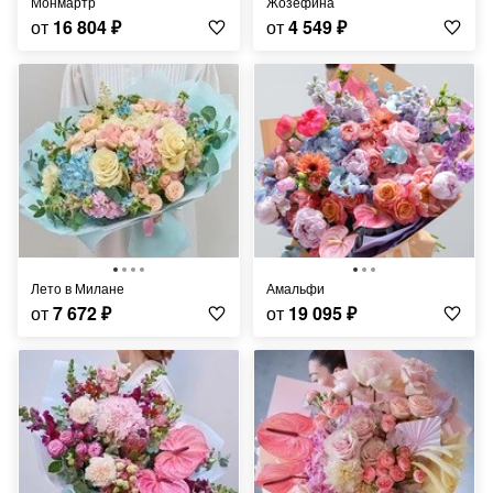
Монмартр
Жозефина
от
16 804
₽
от
4 549
₽
Лето в Милане
Амальфи
от
7 672
₽
от
19 095
₽