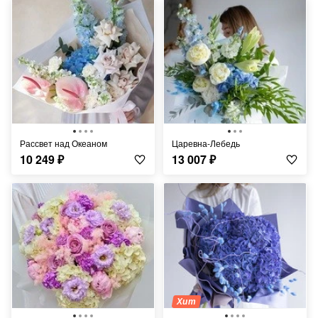
Рассвет над Океаном
Царевна-Лебедь
10 249
₽
13 007
₽
Хит