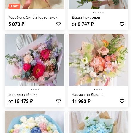
Хит
Коробка с Синей Гортензией
Дыши Природой
5 073
₽
от
9 747
₽
Коралловый Шик
Чарующая Дриада
от
15 173
₽
11 993
₽