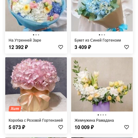
На Утренней Заре
Букет из Синей Гортензии
12 392
₽
3 409
₽
Хит
Коробка с Розовой Гортензией
Жемчужина Рамадана
5 073
₽
10 009
₽