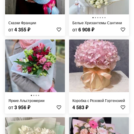
Сказки Франции
Белые Хризантемы Сантини
от
4 355
₽
от
6 908
₽
Яркие Альстромерии
Коробка с Розовой Гортензией
от
3 956
₽
4 583
₽