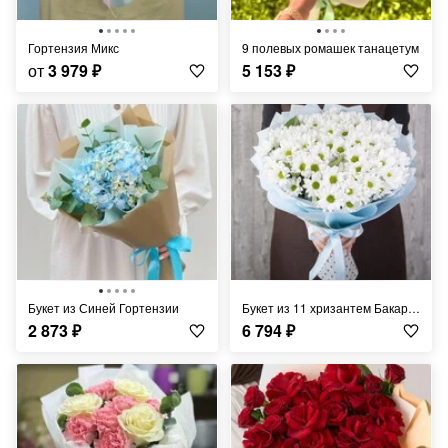
Гортензия Микс
9 полевых ромашек танацетум
от
3 979
₽
5 153
₽
Букет из Синей Гортензии
Букет из 11 хризантем Бакарди
2 873
₽
6 794
₽