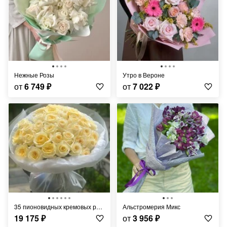
Нежные Розы
Утро в Вероне
от
6 749
₽
от
7 022
₽
35 пионовидных кремовых роз Кандилайт
Альстромерия Микс
19 175
₽
от
3 956
₽