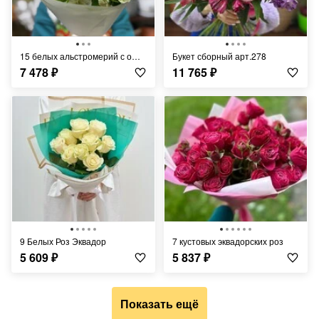
15 белых альстромерий с оформлением
Букет сборный арт.278
7 478
₽
11 765
₽
9 Белых Роз Эквадор
7 кустовых эквадорских роз
5 609
₽
5 837
₽
Показать ещё