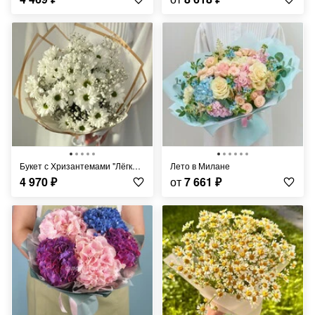
Букет с Хризантемами "Лёгкий Ветерок"
Лето в Милане
4 970
₽
от
7 661
₽