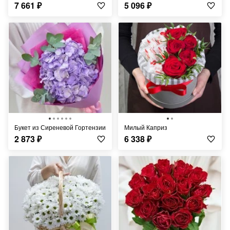
7 661
₽
5 096
₽
Букет из Сиреневой Гортензии
Милый Каприз
2 873
₽
6 338
₽