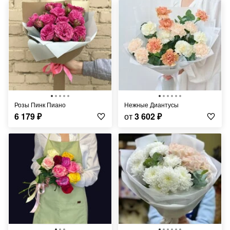
Розы Пинк Пиано
Нежные Диантусы
6 179
₽
от
3 602
₽