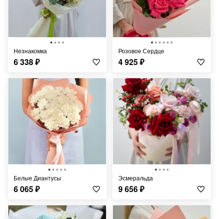
Незнакомка
Розовое Сердце
6 338
₽
4 925
₽
Белые Диантусы
Эсмеральда
6 065
₽
9 656
₽