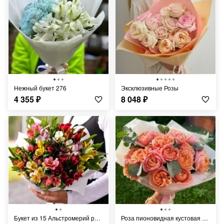
Нежный букет 276
Эксклюзивные Розы
4 355
₽
8 048
₽
Букет из 15 Альстромерий разноцветных
Роза пионовидная кустовая Джульетта