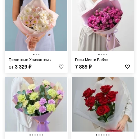
Трепетные Хризантемы
Розы Мисти Баблс
от
3 329
₽
7 889
₽