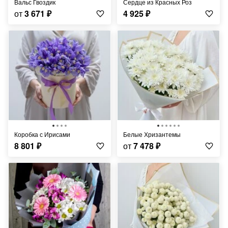
Вальс Гвоздик
Сердце из Красных Роз
от
3 671
₽
4 925
₽
Коробка с Ирисами
Белые Хризантемы
8 801
₽
от
7 478
₽