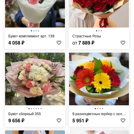
Букет комплимент арт. 139
Страстные Розы
4 058
₽
от
7 889
₽
Букет сборный 355
9 разноцветных гербер с зеленью
9 656
₽
5 951
₽