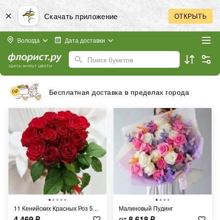
Скачать приложение
ОТКРЫТЬ
Вологда
Дата доставки
Поиск букетов
Принимаем к оплате банковские карты любых
стран
11 Кенийских Красных Роз 50 см
Малиновый Пудинг
4 469
₽
от
8 618
₽