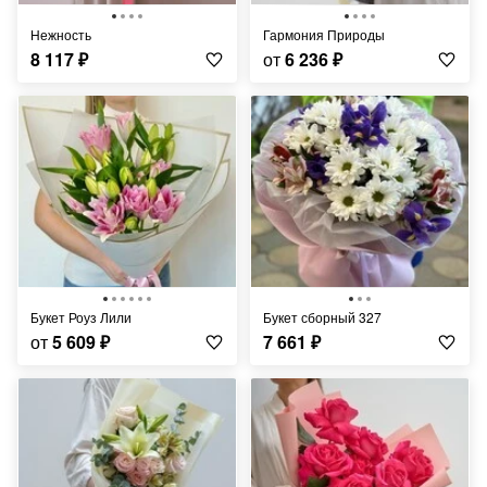
Нежность
Гармония Природы
8 117
₽
от
6 236
₽
Букет Роуз Лили
Букет сборный 327
от
5 609
₽
7 661
₽