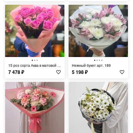
15 роз сорта Аква в матовой пленке.
Нежный букет арт. 189
7 478
₽
5 198
₽