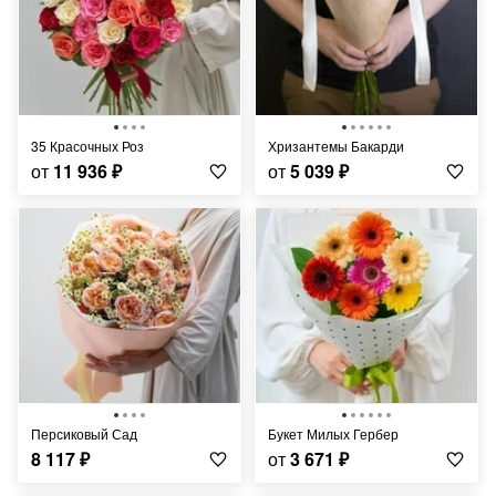
35 Красочных Роз
Хризантемы Бакарди
от
11 936
₽
от
5 039
₽
Персиковый Сад
Букет Милых Гербер
8 117
₽
от
3 671
₽