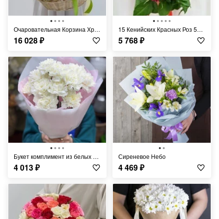
Очаровательная Корзина Хризантем
15 Кенийских Красных Роз 50 см
16 028
₽
5 768
₽
Букет комплимент из белых диантусов (гвоздик)
Сиреневое Небо
4 013
₽
4 469
₽