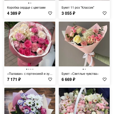
Коробка сердце с цветами
Букет 11 роз "Классик"
4 389
₽
3 055
₽
«Палаван» с гортензией и эустомой
Букет «Светлые чувства»
7 171
₽
6 669
₽