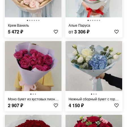
Крем Ваниль
Алые Паруса
5 472
₽
от
3 306
₽
Моно букет из кустовых пионовидных роз
Нежный сборный букет с гортензией и эустомой
2 907
₽
4 150
₽