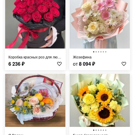
Коробка красных роз для любимой
Жозефина
6 236
₽
от
8 094
₽