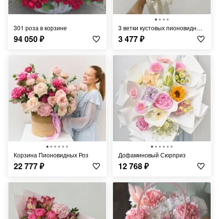
301 роза в корзине
3 ветки кустовых пионовидных роз в оформлении
94 050
₽
3 477
₽
Корзина Пионовидных Роз
Дофаминовый Сюрприз
22 777
₽
12 768
₽