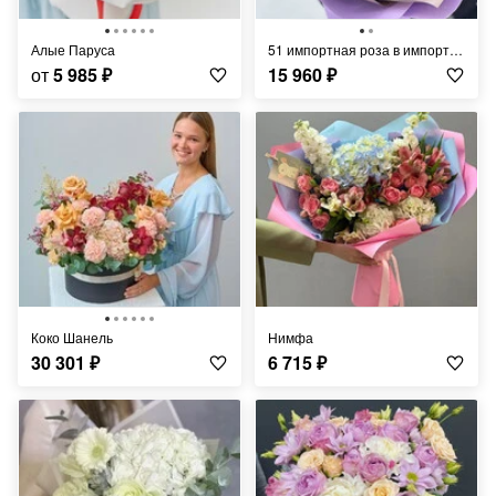
Алые Паруса
51 импортная роза в импортной упаковке
от
5 985
₽
15 960
₽
Коко Шанель
Нимфа
30 301
₽
6 715
₽