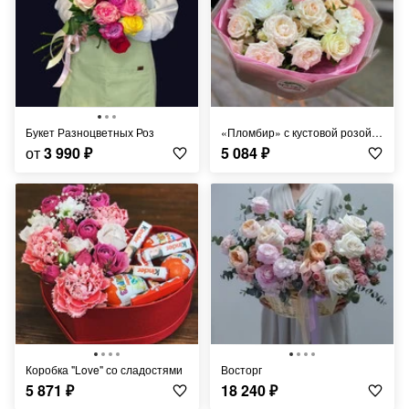
Букет Разноцветных Роз
«Пломбир» с кустовой розой любимой
от
3 990
₽
5 084
₽
Коробка "Love" со сладостями
Восторг
5 871
₽
18 240
₽