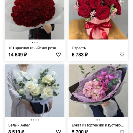
101 красная кенийская роза 40см
Страсть
14 649
₽
6 783
₽
Белый Ангел
букет из гортензии и кустовой розы
8 519
₽
5 700
₽