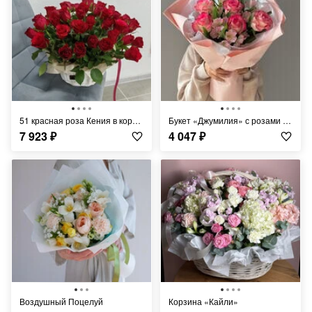
51 красная роза Кения в корзине
Букет «Джумилия» с розами и альстромерией
7 923
₽
4 047
₽
Воздушный Поцелуй
Корзина «Кайли»