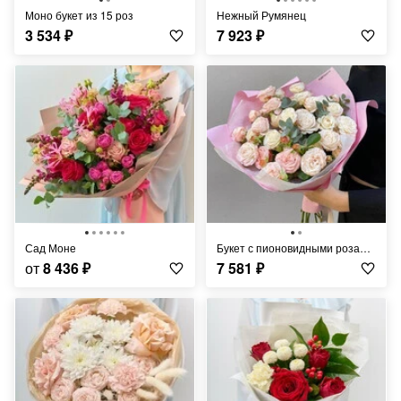
Моно букет из 15 роз
Нежный Румянец
3 534
₽
7 923
₽
Сад Моне
Букет с пионовидными розами и эвкалиптом
от
8 436
₽
7 581
₽