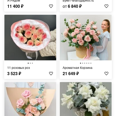
Я Рядом
Букет-благодарность
11 400
₽
от
6 840
₽
11 розовых роз
Ароматная Корзина
3 523
₽
21 649
₽