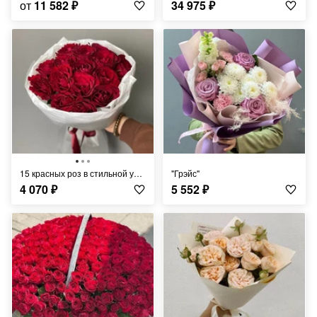
от
11 582
₽
34 975
₽
15 красных роз в стильной упаковке
"Грэйс"
4 070
₽
5 552
₽