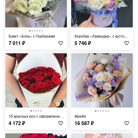
Букет «Бэль» с Герберами
Коробка «Лавандер» с кустовой розой
7 011
₽
5 746
₽
15 красных роз с оформлением
фрейя
4 172
₽
16 587
₽