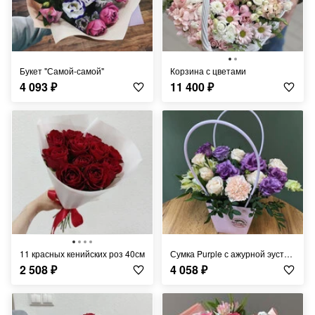
Букет "Самой-самой"
Корзина с цветами
4 093
₽
11 400
₽
11 красных кенийских роз 40см
Сумка Purple с ажурной эустомой
2 508
₽
4 058
₽