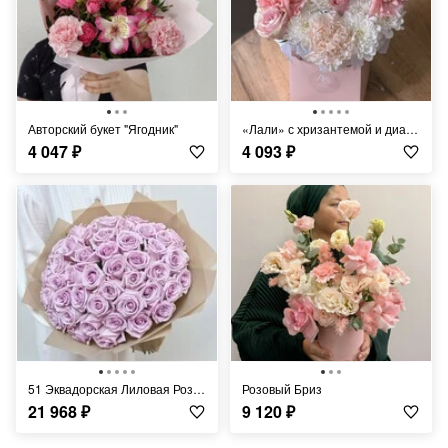
Авторский букет "Ягодник"
«Лали» с хризантемой и диантусом
4 047
₽
4 093
₽
51 Эквадорская Лиловая Роза 60 см
Розовый Бриз
21 968
₽
9 120
₽