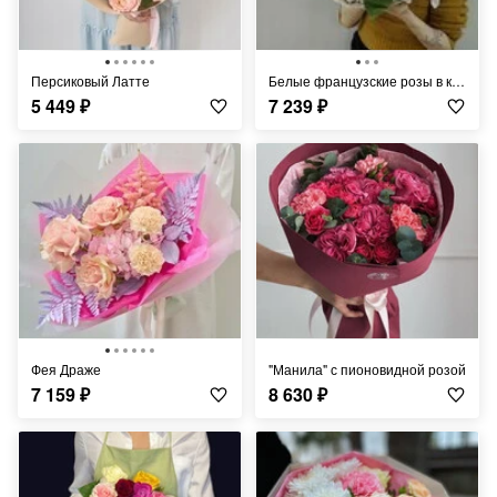
Персиковый Латте
Белые французские розы в корзине
5 449
₽
7 239
₽
Фея Драже
"Манила" с пионовидной розой
7 159
₽
8 630
₽