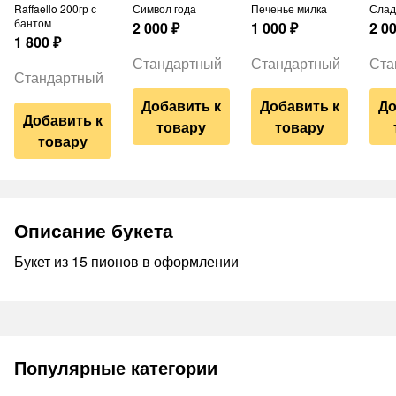
Raffaello 200гр с
Символ года
Печенье милка
Сла
бантом
2 000
₽
1 000
₽
2 0
1 800
₽
Стандартный
Стандартный
Ста
Стандартный
Добавить к
Добавить к
До
Добавить к
товару
товару
товару
Описание букета
Букет из 15 пионов в оформлении
Популярные категории