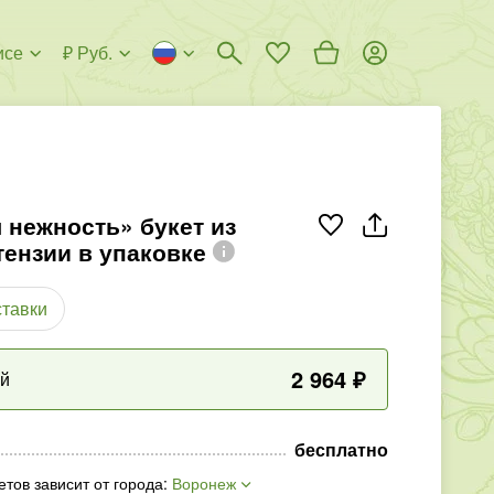
исе
₽ Руб.
 нежность» букет из
тензии в упаковке
ставки
2 964
₽
ый
бесплатно
етов зависит от города
:
Воронеж