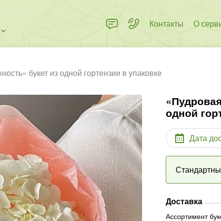
Контакты
О серв
ность» букет из одной гортензии в упаковке
«Пудровая
одной гор
Дата до
Стандартн
Доставка
Ассортимент бук