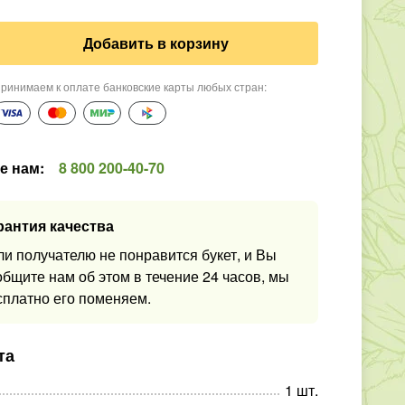
Добавить в корзину
ринимаем к оплате банковские карты любых стран
:
е нам
:
8 800 200-40-70
рантия качества
ли получателю не понравится букет, и Вы
общите нам об этом в течение 24 часов, мы
сплатно его поменяем.
та
1
шт
.