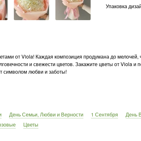
Упаковка диза
етами от Viola! Каждая композиция продумана до мелочей,
лговечности и свежести цветов. Закажите цветы от Viola и 
ет символом любви и заботы!
и
День Семьи, Любви и Верности
1 Сентября
День 
озовые
Цветы