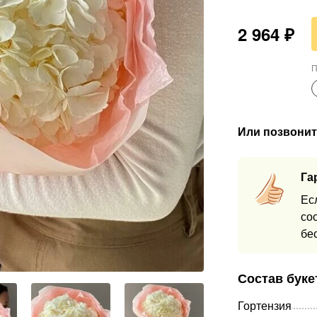
2 964
₽
П
Или позвонит
Га
Ес
со
бе
Состав буке
Гортензия