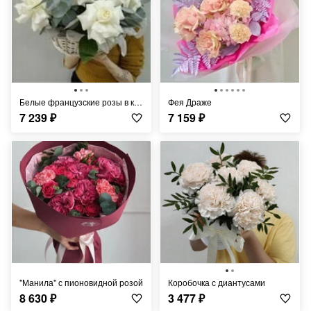
Белые французские розы в корзине
Фея Драже
7 239
₽
7 159
₽
"Манила" с пионовидной розой
Коробочка с диантусами
8 630
₽
3 477
₽