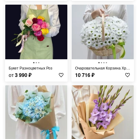
Букет Разноцветных Роз
Очаровательная Корзина Хризантем
от
3 990
₽
10 716
₽