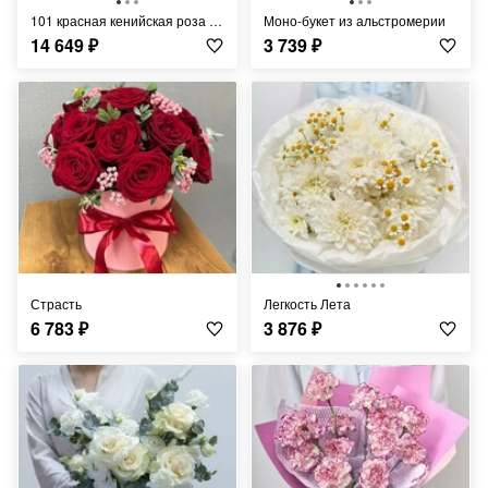
101 красная кенийская роза 40см
Моно-букет из альстромерии
14 649
₽
3 739
₽
Страсть
Легкость Лета
6 783
₽
3 876
₽