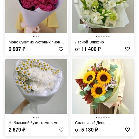
Моно букет из кустовых пионовидных роз
Лесной Эликсир
2 907
₽
от
11 400
₽
Небольшой букет комплимент с ромашками
Солнечный День
2 679
₽
от
5 130
₽