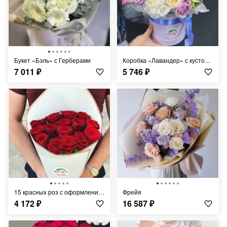
Букет «Бэль» с Герберами
Коробка «Лавандер» с кустовой розой
7 011
₽
5 746
₽
15 красных роз с оформлением
фрейя
4 172
₽
16 587
₽