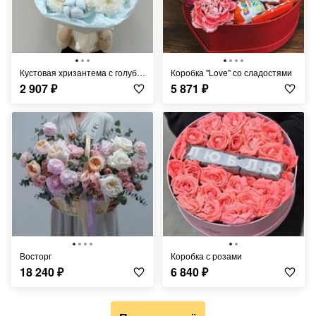
Кустовая хризантема с голубым хлопком
Коробка "Love" со сладостями
2 907
₽
5 871
₽
Восторг
коробка с розами
18 240
₽
6 840
₽