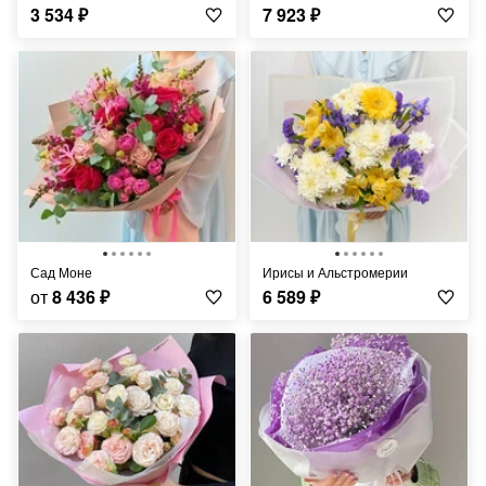
3 534
₽
7 923
₽
Сад Моне
Ирисы и Альстромерии
от
8 436
₽
6 589
₽