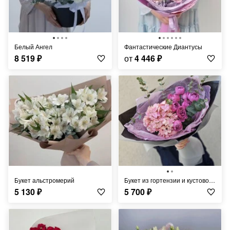
Белый Ангел
Фантастические Диантусы
8 519
₽
от
4 446
₽
Букет альстромерий
букет из гортензии и кустовой розы
5 130
₽
5 700
₽