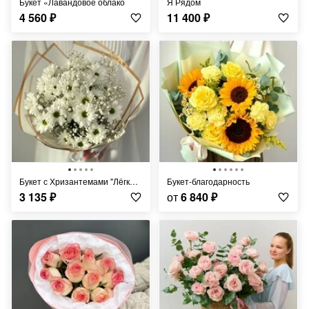
Букет «Лавандовое облако
Я Рядом
4 560
₽
11 400
₽
Букет с Хризантемами "Лёгкий Ветерок"
Букет-благодарность
3 135
₽
от
6 840
₽