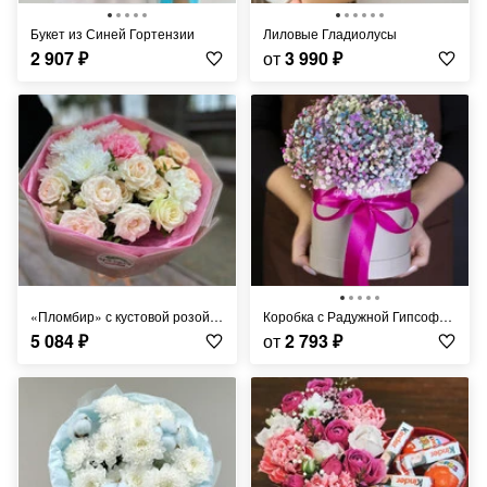
Букет из Синей Гортензии
Лиловые Гладиолусы
2 907
₽
от
3 990
₽
«Пломбир» с кустовой розой любимой
Коробка с Радужной Гипсофилой
5 084
₽
от
2 793
₽