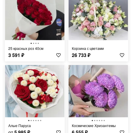
25 красных роз 40см
корзина с цветами
3 591
₽
26 733
₽
Алые Паруса
Космические Хризантемы
от
5 985
₽
6 555
₽