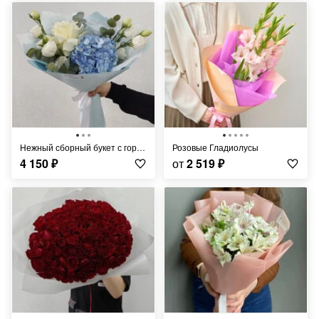
Нежный сборный букет с гортензией и эустомой
Розовые Гладиолусы
4 150
₽
от
2 519
₽