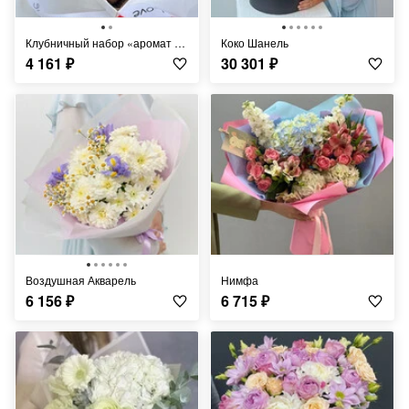
Клубничный набор «аромат любви»
Коко Шанель
4 161
₽
30 301
₽
Воздушная Акварель
Нимфа
6 156
₽
6 715
₽