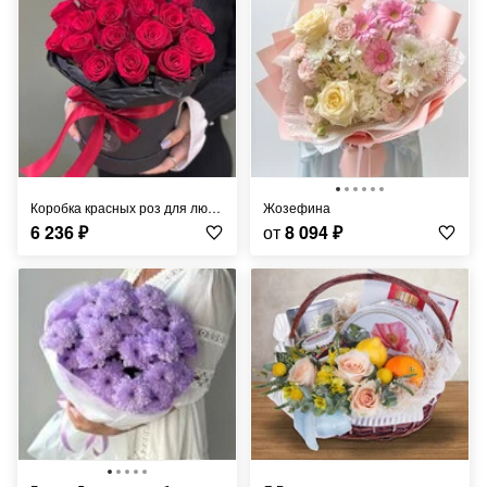
Коробка красных роз для любимой
Жозефина
6 236
₽
от
8 094
₽