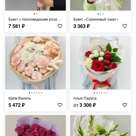
Букет с пионовидными розами и эвкалиптом
Букет «Сиреневый закат»
7 581
₽
3 363
₽
Крем Ваниль
Алые Паруса
5 472
₽
от
3 306
₽