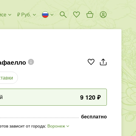
исе
₽ Руб.
афаелло
ставки
9 120
₽
ый
бесплатно
етов зависит от города
:
Воронеж