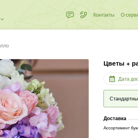
Контакты
О серв
елло
Цветы + р
Дата до
Стандартн
Доставка
Ассортимент бук