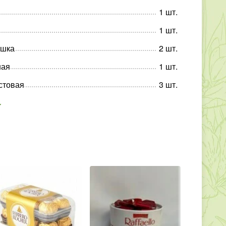
1
шт
.
1
шт
.
ашка
2
шт
.
ная
1
шт
.
стовая
3
шт
.