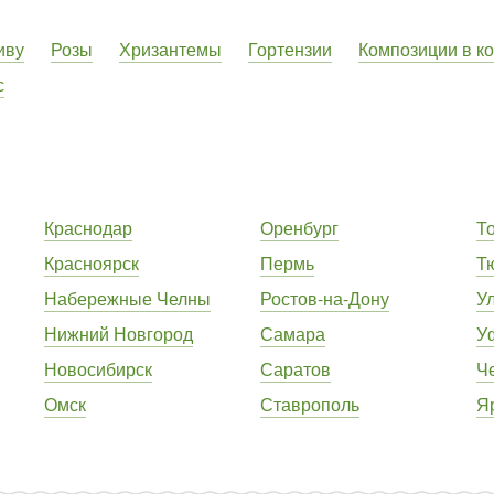
иву
Розы
Хризантемы
Гортензии
Композиции в к
с
Краснодар
Оренбург
Т
Красноярск
Пермь
Т
Набережные Челны
Ростов-на-Дону
У
Нижний Новгород
Самара
У
Новосибирск
Саратов
Ч
Омск
Ставрополь
Я