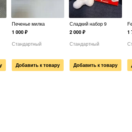
Печенье милка
Сладкий набор 9
F
1 000
₽
2 000
₽
1 
Стандартный
Стандартный
С
у
Добавить к товару
Добавить к товару