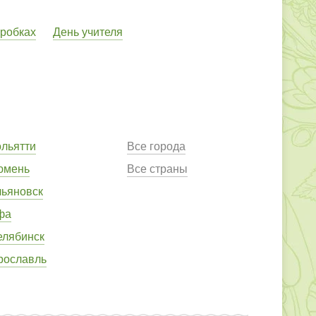
оробках
День учителя
ольятти
Все города
юмень
Все страны
льяновск
фа
елябинск
рославль