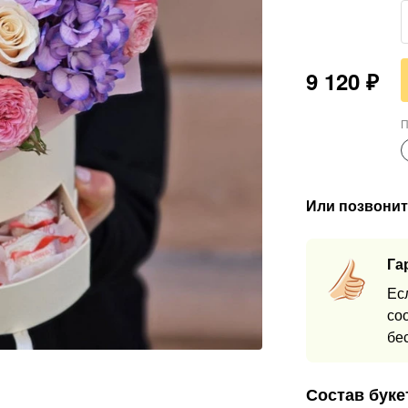
9 120
₽
П
Или позвонит
Га
Ес
со
бе
Состав буке