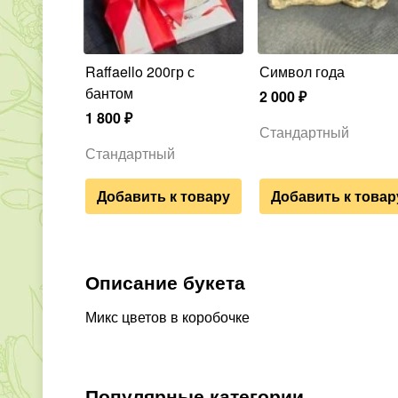
Raffaello 200гр с
Символ года
бантом
2 000
₽
1 800
₽
Стандартный
Стандартный
Добавить к товару
Добавить к товар
Описание букета
Микс цветов в коробочке
Популярные категории