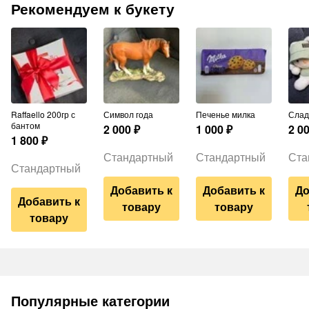
Рекомендуем к букету
Raffaello 200гр с
Символ года
Печенье милка
Сла
бантом
2 000
₽
1 000
₽
2 0
1 800
₽
Стандартный
Стандартный
Ста
Стандартный
Добавить к
Добавить к
До
Добавить к
товару
товару
товару
Популярные категории