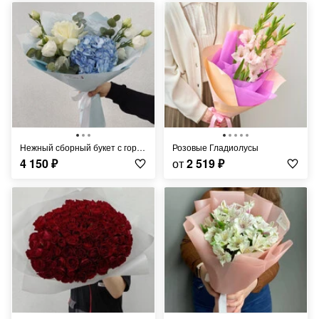
Нежный сборный букет с гортензией и эустомой
Розовые Гладиолусы
4 150
₽
от
2 519
₽