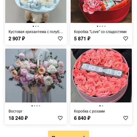
Кустовая хризантема с голубым хлопком
Коробка "Love" со сладостями
2 907
₽
5 871
₽
Восторг
коробка с розами
18 240
₽
6 840
₽