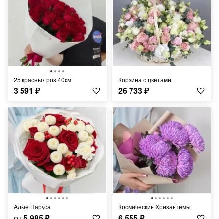
25 красных роз 40см
корзина с цветами
3 591
₽
26 733
₽
Алые Паруса
Космические Хризантемы
от
5 985
₽
6 555
₽