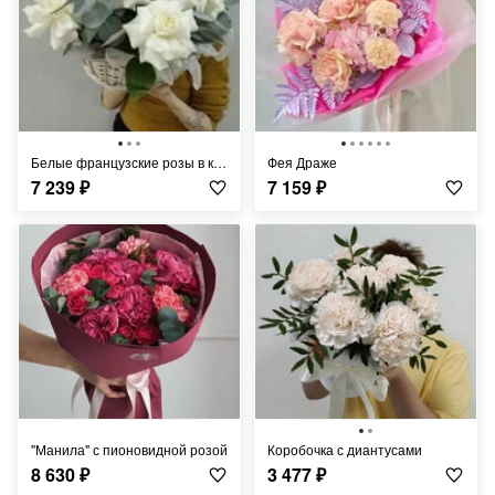
Белые французские розы в корзине
Фея Драже
7 239
₽
7 159
₽
"Манила" с пионовидной розой
Коробочка с диантусами
8 630
₽
3 477
₽