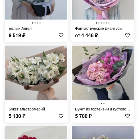
Белый Ангел
Фантастические Диантусы
8 519
₽
от
4 446
₽
Букет альстромерий
букет из гортензии и кустовой розы
5 130
₽
5 700
₽