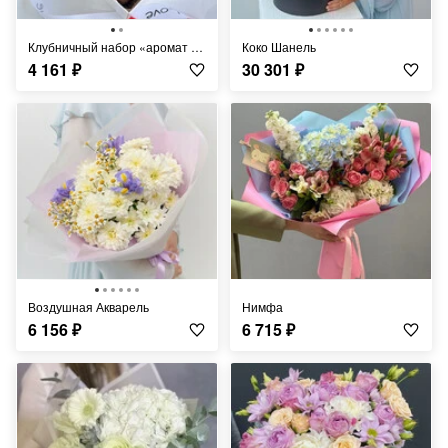
Клубничный набор «аромат любви»
Коко Шанель
4 161
₽
30 301
₽
Воздушная Акварель
Нимфа
6 156
₽
6 715
₽