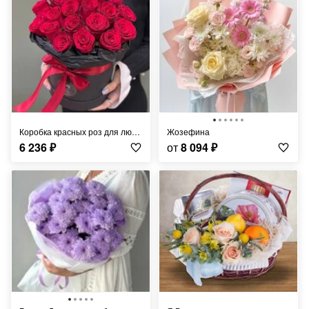
Коробка красных роз для любимой
Жозефина
6 236
₽
от
8 094
₽