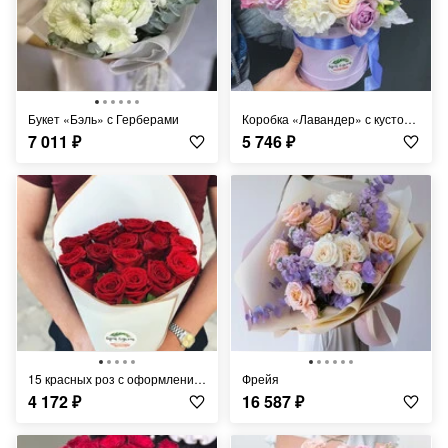
Букет «Бэль» с Герберами
Коробка «Лавандер» с кустовой розой
7 011
₽
5 746
₽
15 красных роз с оформлением
фрейя
4 172
₽
16 587
₽