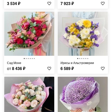
3 534
₽
7 923
₽
Сад Моне
Ирисы и Альстромерии
от
8 436
₽
6 589
₽