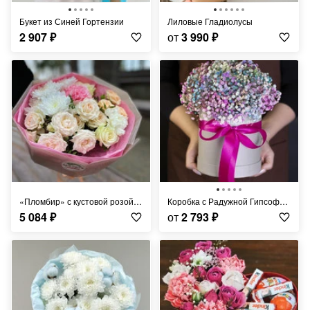
Букет из Синей Гортензии
Лиловые Гладиолусы
2 907
₽
от
3 990
₽
«Пломбир» с кустовой розой любимой
Коробка с Радужной Гипсофилой
5 084
₽
от
2 793
₽