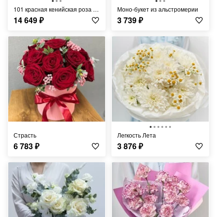
101 красная кенийская роза 40см
Моно-букет из альстромерии
14 649
₽
3 739
₽
Страсть
Легкость Лета
6 783
₽
3 876
₽