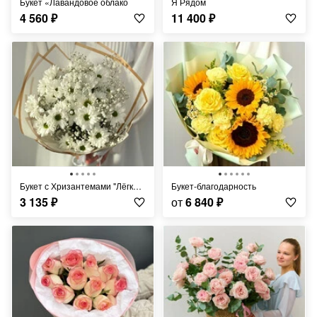
Букет «Лавандовое облако
Я Рядом
4 560
₽
11 400
₽
Букет с Хризантемами "Лёгкий Ветерок"
Букет-благодарность
3 135
₽
от
6 840
₽