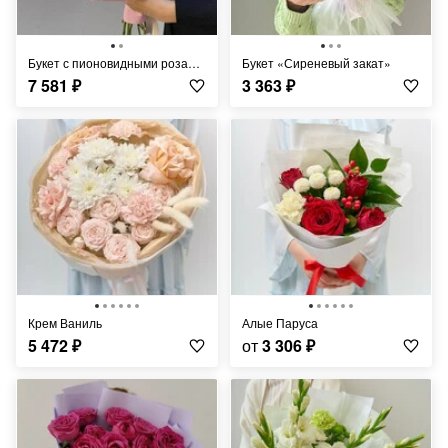
Букет с пионовидными розами и эвкалиптом
Букет «Сиреневый закат»
7 581
₽
3 363
₽
Крем Ваниль
Алые Паруса
5 472
₽
от
3 306
₽