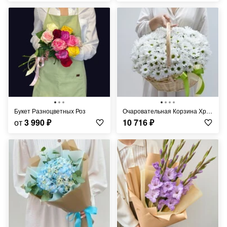
Букет Разноцветных Роз
Очаровательная Корзина Хризантем
от
3 990
₽
10 716
₽