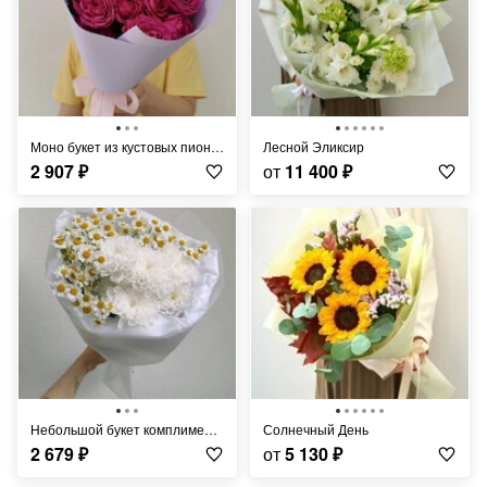
Моно букет из кустовых пионовидных роз
Лесной Эликсир
2 907
₽
от
11 400
₽
Небольшой букет комплимент с ромашками
Солнечный День
2 679
₽
от
5 130
₽