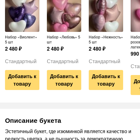
Набор «Виолент»
Набор «Любовь» 5
Набор «Нежность»
Набор из 3
5 шт
шт
5 шт
розо
лате
2 480
₽
2 480
₽
2 480
₽
990
Стандартный
Стандартный
Стандартный
Ста
Добавить к
Добавить к
Добавить к
До
товару
товару
товару
Описание букета
Эстетичный букет, где изюминкой является качество и
редкость цветка, а не пышность за демократичную