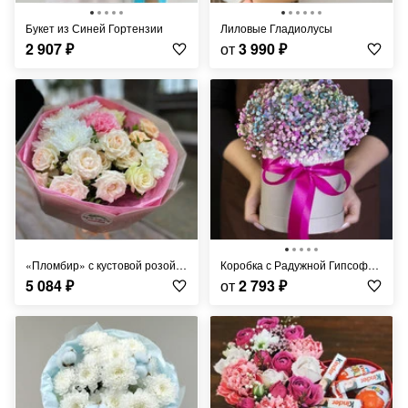
Букет из Синей Гортензии
Лиловые Гладиолусы
2 907
₽
от
3 990
₽
«Пломбир» с кустовой розой любимой
Коробка с Радужной Гипсофилой
5 084
₽
от
2 793
₽