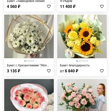
Букет «Лавандовое облако
Я Рядом
4 560
₽
11 400
₽
Букет с Хризантемами "Лёгкий Ветерок"
Букет-благодарность
3 135
₽
от
6 840
₽