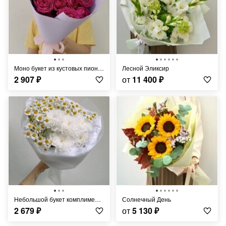
Моно букет из кустовых пионовидных роз
Лесной Эликсир
2 907
₽
от
11 400
₽
Небольшой букет комплимент с ромашками
Солнечный День
2 679
₽
от
5 130
₽