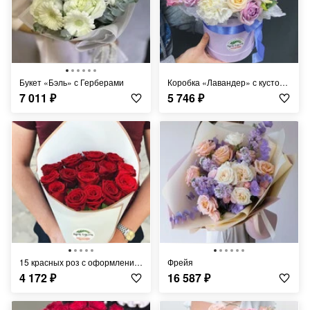
Букет «Бэль» с Герберами
Коробка «Лавандер» с кустовой розой
7 011
₽
5 746
₽
15 красных роз с оформлением
фрейя
4 172
₽
16 587
₽