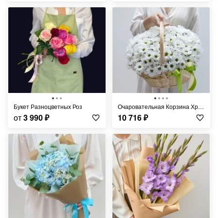
Букет Разноцветных Роз
Очаровательная Корзина Хризантем
от
3 990
₽
10 716
₽