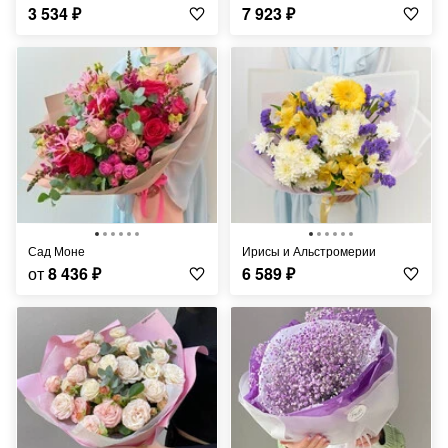
3 534
₽
7 923
₽
Сад Моне
Ирисы и Альстромерии
от
8 436
₽
6 589
₽