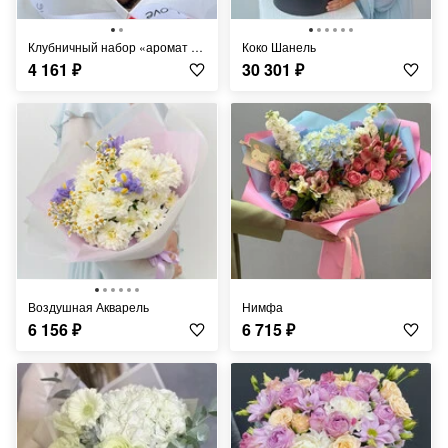
Клубничный набор «аромат любви»
Коко Шанель
4 161
₽
30 301
₽
Воздушная Акварель
Нимфа
6 156
₽
6 715
₽