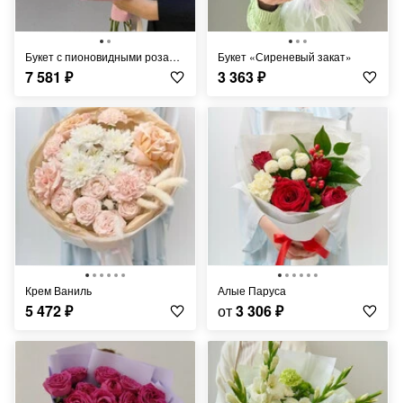
Букет с пионовидными розами и эвкалиптом
Букет «Сиреневый закат»
7 581
₽
3 363
₽
Крем Ваниль
Алые Паруса
5 472
₽
от
3 306
₽