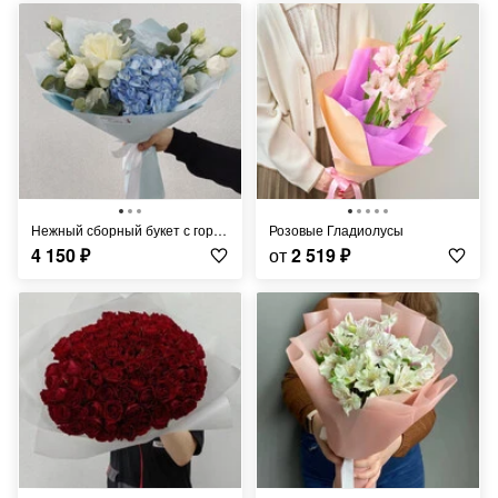
Нежный сборный букет с гортензией и эустомой
Розовые Гладиолусы
4 150
₽
от
2 519
₽