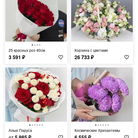
25 красных роз 40см
корзина с цветами
3 591
₽
26 733
₽
Алые Паруса
Космические Хризантемы
от
5 985
₽
6 555
₽