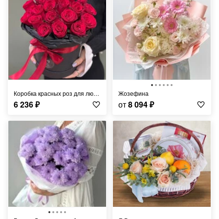
Коробка красных роз для любимой
Жозефина
6 236
₽
от
8 094
₽