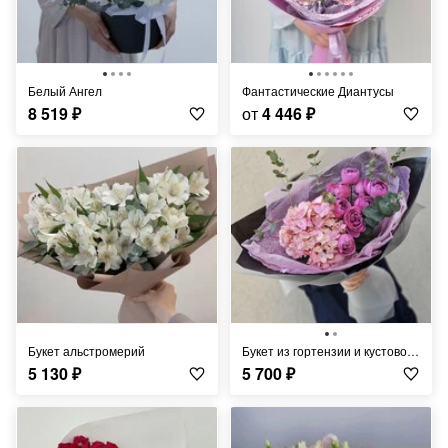
Белый Ангел
Фантастические Диантусы
8 519
₽
от
4 446
₽
Букет альстромерий
букет из гортензии и кустовой розы
5 130
₽
5 700
₽