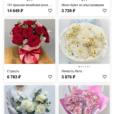
101 красная кенийская роза 40см
Моно-букет из альстромерии
14 649
₽
3 739
₽
Страсть
Легкость Лета
6 783
₽
3 876
₽