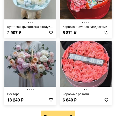
Кустовая хризантема с голубым хлопком
Коробка "Love" со сладостями
2 907
₽
5 871
₽
Восторг
коробка с розами
18 240
₽
6 840
₽