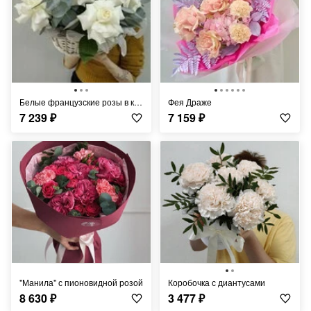
Белые французские розы в корзине
Фея Драже
7 239
₽
7 159
₽
"Манила" с пионовидной розой
Коробочка с диантусами
8 630
₽
3 477
₽